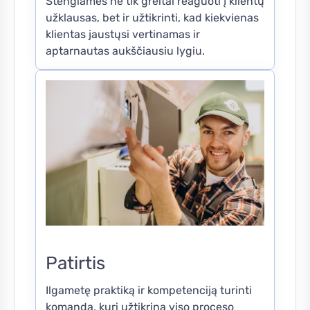
Stengiamės ne tik greitai reaguoti į klientų
užklausas, bet ir užtikrinti, kad kiekvienas
klientas jaustųsi vertinamas ir
aptarnautas aukščiausiu lygiu.
Patirtis
Ilgametę praktiką ir kompetenciją turinti
komanda, kuri užtikrina viso proceso