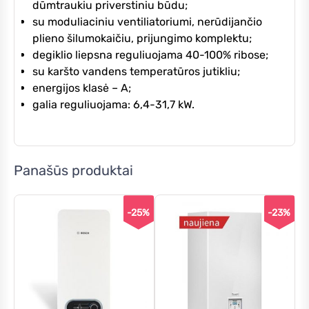
dūmtraukiu priverstiniu būdu;
su moduliaciniu ventiliatoriumi, nerūdijančio
plieno šilumokaičiu, prijungimo komplektu;
degiklio liepsna reguliuojama 40-100% ribose;
su karšto vandens temperatūros jutikliu;
energijos klasė – A;
galia reguliuojama: 6,4-31,7 kW.
Panašūs produktai
-25%
-23%