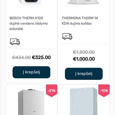
BOSCH THERM 4100
THERMONA THERM 14
dujinė vandens šildymo
KDN dujinis katilas
kolonėlė
Original
€
1,300.00
Original
Current
€
434.00
€
325.00
price
Current
€
1,000.00
price
price
was:
price
was:
is:
Į krepšelį
€1,300.0
is:
Į krepšelį
€434.00.
€325.00.
€1,000.0
-21%
-10%