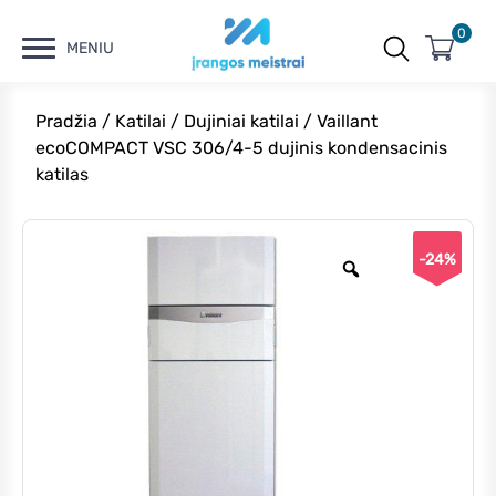
0
MENIU
Pradžia
/
Katilai
/
Dujiniai katilai
/ Vaillant
ecoCOMPACT VSC 306/4-5 dujinis kondensacinis
katilas
-24%