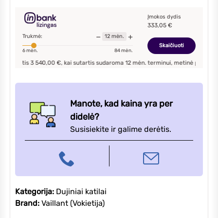
VSC
306/4-
Įmokos dydis
333,05
€
5
−
+
Trukmė:
12
mėn.
dujinis
Skaičiuoti
6
mėn.
84
mėn.
kondensacinis
tis
3 540,00
€, kai sutartis sudaroma
12
mėn. terminui, metinė palūkanų norma
katilas
Manote, kad kaina yra per
didelė?
Susisiekite ir galime derėtis.
Kategorija:
Dujiniai katilai
Brand:
Vaillant (Vokietija)