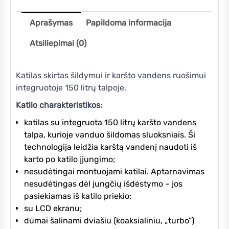
Aprašymas
Papildoma informacija
Atsiliepimai (0)
Katilas skirtas šildymui ir karšto vandens ruošimui
integruotoje 150 litrų talpoje.
Katilo charakteristikos:
katilas su integruota 150 litrų karšto vandens
talpa, kurioje vanduo šildomas sluoksniais. Ši
technologija leidžia karštą vandenį naudoti iš
karto po katilo įjungimo;
nesudėtingai montuojami katilai. Aptarnavimas
nesudėtingas dėl jungčių išdėstymo – jos
pasiekiamas iš katilo priekio;
su LCD ekranu;
dūmai šalinami dviašiu (koaksialiniu, „turbo”)