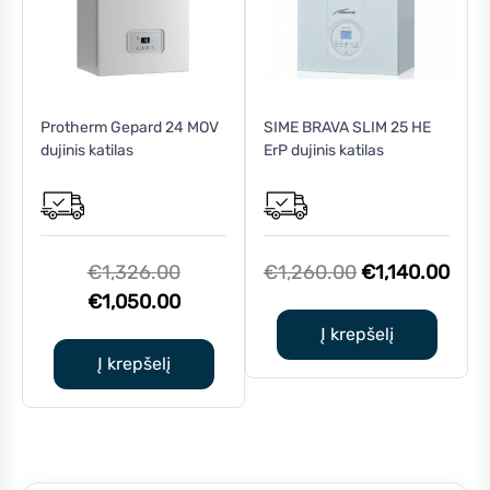
Protherm Gepard 24 MOV
SIME BRAVA SLIM 25 HE
dujinis katilas
ErP dujinis katilas
Original
Original
Curr
€
1,326.00
€
1,260.00
€
1,140.00
price
Current
price
pric
€
1,050.00
was:
price
was:
is:
Į krepšelį
€1,326.00.
is:
€1,260.00.
€1,1
Į krepšelį
€1,050.00.