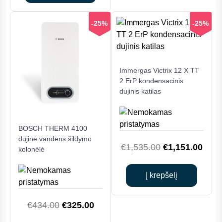
€1,362.00.
€1,055.00.
-25%
-25%
Immergas Victrix 12 X TT
2 ErP kondensacinis
dujinis katilas
BOSCH THERM 4100
dujinė vandens šildymo
Original
Curr
€
1,535.00
€
1,151.00
kolonėlė
price
price
was:
is:
Į krepšelį
€1,535.00.
€1,1
Original
Current
€
434.00
€
325.00
price
price