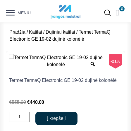
0
MENIU
Pradžia
/
Katilai
/
Dujiniai katilai
/ Termet TermaQ
Electronic GE 19-02 dujinė kolonėlė
-21%
Termet TermaQ Electronic GE 19-02 dujinė kolonėlė
Original
Current
€
555.00
€
440.00
price
price
produkto
was:
is:
Į krepšelį
kiekis:
€555.00.
€440.00.
Termet