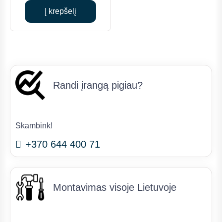
was:
is:
Į krepšelį
€434.00.
€325.00.
Randi įrangą pigiau?
Skambink!
+370 644 400 71
Montavimas visoje Lietuvoje