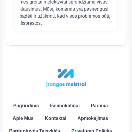
mes greitai ir efektyviai sprendžiame visus
klausimus. Mūsų komanda yra pasirengusi
padėti ir užtikrinti, kad visos problemos būtų
išspręstos.
Pagrindinis
Išsimokėtinai
Parama
Apie Mus
Kontaktai
Apmokėjimas
Parduotuvės Taisyklės
Privatumo Politika