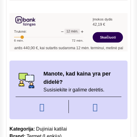
TermaQ
Electronic
GE
Įmokos dydis
42,19
€
19-
−
+
12
mėn.
Trukmė:
02
Skaičiuoti
6
mėn.
72
mėn.
dujinė
inantis
440,00
€, kai sutartis sudaroma
12
mėn. terminui, metinė palūkanų norma –
kolonėlė
Manote, kad kaina yra per
didelė?
Susisiekite ir galime derėtis.
Kategorija:
Dujiniai katilai
Brand:
Termet (Lenkija)