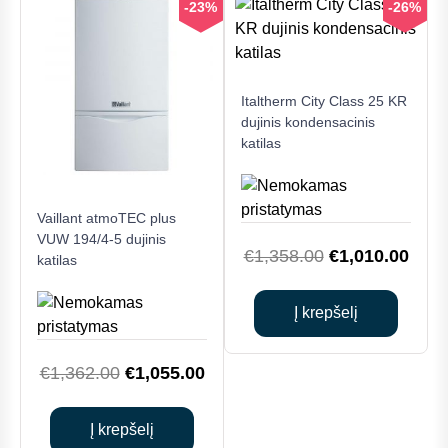
-23%
-26%
Italtherm City Class 25 KR
dujinis kondensacinis
katilas
Vaillant atmoTEC plus
VUW 194/4-5 dujinis
Original
Curr
€
1,358.00
€
1,010.00
katilas
price
price
was:
is:
Į krepšelį
€1,358.00.
€1,0
Original
Current
€
1,362.00
€
1,055.00
price
price
was:
is:
Į krepšelį