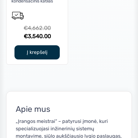
kondensacinis katilas
Original
€
4,662.00
price
Current
€
3,540.00
was:
price
€4,662.00.
is:
Į krepšelį
€3,540.00.
Apie mus
„Įrangos meistrai“ – patyrusi įmonė, kuri
specializuojasi inžinerinių sistemų
montavime, siūlo aukščiausio lygio paslaugas,