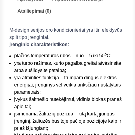
Atsiliepimai (0)
M-design serijos oro kondicionieriai yra itin efektyvūs
split tipo įrenginiai.
Įrenginio charakteristikos:
o
plačios temperatūros ribos – nuo -15 iki 50
C;
yra turbo režimas, kurio pagalba greitai atvėsinsite
arba sušildysite patalpą;
yra atminties funkcija – trumpam dingus elektros
energijai, įrenginys vėl veikia anksčiau nustatytais
parametrais;
įvykus šaltnešio nutekėjimui, vidinis blokas praneš
apie tai;
įsimenama žaliuzių pozicija – kitą kartą įjungus
įrenginį, žaliuzės bus toje pačioje pozicijoje kaip ir
prieš išjungiant;