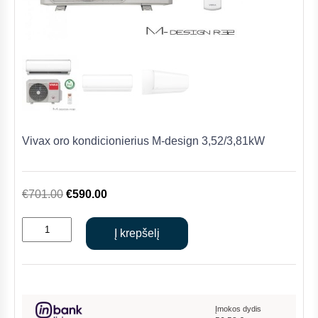
Vivax oro kondicionierius M-design 3,52/3,81kW
Original
Current
€
701.00
€
590.00
price
price
produkto
was:
is:
Į krepšelį
kiekis:
€701.00.
€590.00.
Vivax
oro
kondicionierius
M-
Įmokos dydis