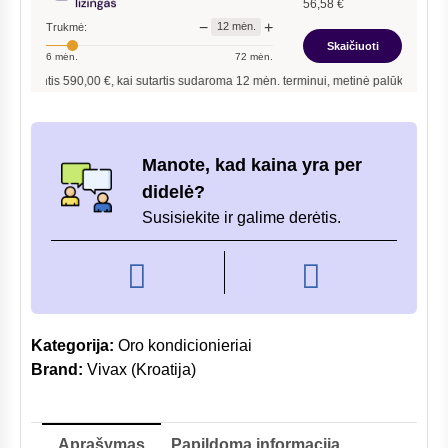
56,58
€
design
−
+
12
mėn.
Trukmė:
3,52/3,81kW
Skaičiuoti
6
mėn.
72
mėn.
ntis
590,00
€, kai sutartis sudaroma
12
mėn. terminui, metinė palūkanų norma –
13,
Manote, kad kaina yra per
didelė?
Susisiekite ir galime derėtis.
Kategorija:
Oro kondicionieriai
Brand:
Vivax (Kroatija)
Aprašymas
Papildoma informacija