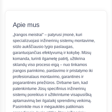
Apie mus
„Įrangos meistrai“ – patyrusi įmonė, kuri
specializuojasi inžinerinių sistemų montavime,
siūlo aukščiausio lygio paslaugas,
garantuojančias efektyvumą ir kokybę. Mūsų
komanda, turinti ilgametę patirtį, užtikrina
sklandų viso proceso eigą – nuo tinkamos
įrangos parinkimo, pardavimo ir pristatymo iki
profesionalaus montavimo, garantinės ir
pogarantinės priežiūros. Dirbame tam, kad
patenkintume Jūsų specifinius inžinerinių
sistemų poreikius ir užtikrintume visapusišką
aptarnavimą bei ilgalaikį sprendimų veikimą.
Pasirinkite mus ir mėgaukitės patikimais