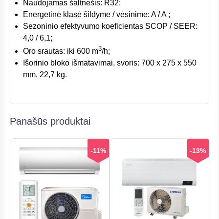
Naudojamas šaltnešis: R32;
Energetinė klasė šildyme / vėsinime: A / A ;
Sezoninio efektyvumo koeficientas SCOP / SEER:
4,0 / 6,1;
3
Oro srautas: iki 600 m
/h;
Išorinio bloko išmatavimai, svoris: 700 x 275 x 550
mm, 22,7 kg.
Panašūs produktai
-11%
-13%