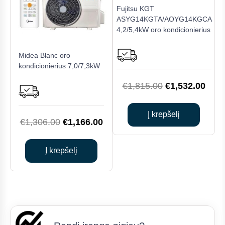
Fujitsu KGT
ASYG14KGTA/AOYG14KGCA
4,2/5,4kW oro kondicionierius
Midea Blanc oro
kondicionierius 7,0/7,3kW
Original
Curr
€
1,815.00
€
1,532.00
price
price
was:
is:
Į krepšelį
Original
Current
€
1,306.00
€
1,166.00
€1,815.00.
€1,5
price
price
was:
is:
Į krepšelį
€1,306.00.
€1,166.00.