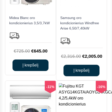
Midea Blanc oro
Samsung oro
kondicionierius 3,5/3,7kW
kondicionierius Windfree
Arise 6,50/7,40kW
Original
Current
€
725.00
€
645.00
Original
Curr
€
2,316.00
€
2,005.00
price
price
price
price
was:
is:
Į krepšelį
was:
is:
Į krepšelį
€725.00.
€645.00.
€2,316.00.
€2,0
-11%
-16%