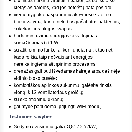
bio filtras naikina virusus ir bakterijas bei sulaiko
kietąsias daleles, kad jos neterštų patalpos oro;
vienu mygtuko paspaudimu aktyvuosite vidinio
bloko valymą, kurio metu bus pašalintos bakterijos,
sukeliančios blogus kvapus;
budėjimo režime energijos suvartojimas
sumažinamas iki 1 W;
su atitirpinimo funkcija, kuri įungiama tik tuomet,
kada reikia, taip nešvaistant energijos
nereikalingiems atitirpinimo procesams;
drenažas gali būti išvedamas kairėje arba dešinėje
vidinio bloko pusėje;
komfortiškos aplinkos sukūrimui galėsite rinktis
vieną iš 12 ventiliatoriaus greičių;
su skaitmeniniu ekranu;
galimybė papildomai prijungti WIFI modulį.
Techninės savybės:
Šildymo / vėsinimo galia: 3,81 / 3,52kW;