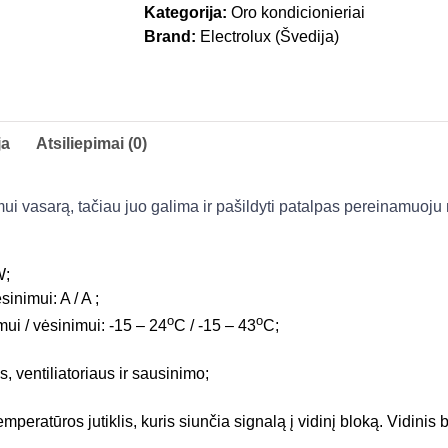
Kategorija:
Oro kondicionieriai
Brand:
Electrolux (Švedija)
ja
Atsiliepimai (0)
ui vasarą, tačiau juo galima ir pašildyti patalpas pereinamuoju 
W;
inimui: A / A ;
o
o
ui / vėsinimui: -15 – 24
C / -15 – 43
C;
, ventiliatoriaus ir sausinimo;
eratūros jutiklis, kuris siunčia signalą į vidinį bloką. Vidinis b