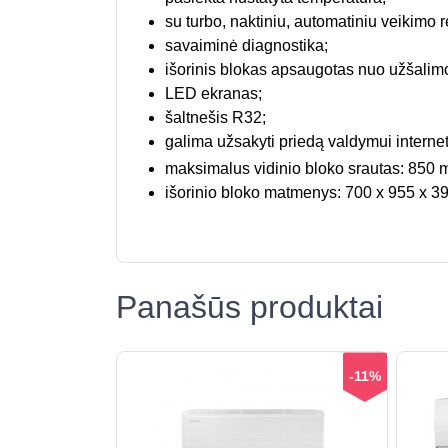
su turbo, naktiniu, automatiniu veikimo 
savaiminė diagnostika;
išorinis blokas apsaugotas nuo užšalim
LED ekranas;
šaltnešis R32;
galima užsakyti priedą valdymui internet
maksimalus vidinio bloko srautas: 850 
išorinio bloko matmenys: 700 x 955 x 3
Panašūs produktai
-11%