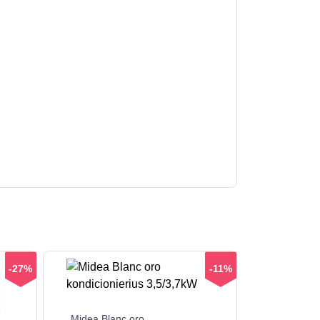
-27%
-11%
Midea Blanc oro