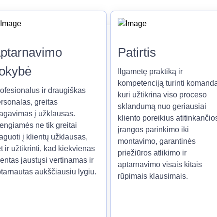
ptarnavimo
Patirtis
okybė
Ilgametę praktiką ir
kompetenciją turinti komanda
ofesionalus ir draugiškas
kuri užtikrina viso proceso
rsonalas, greitas
sklandumą nuo geriausiai
agavimas į užklausas.
kliento poreikius atitinkančio
engiamės ne tik greitai
įrangos parinkimo iki
aguoti į klientų užklausas,
montavimo, garantinės
t ir užtikrinti, kad kiekvienas
priežiūros atlikimo ir
ientas jaustųsi vertinamas ir
aptarnavimo visais kitais
tarnautas aukščiausiu lygiu.
rūpimais klausimais.