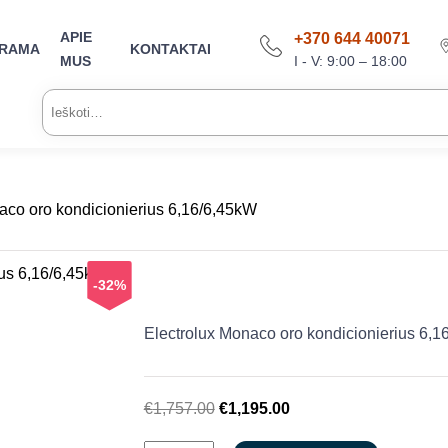
APIE
+370 644 40071
ARAMA
KONTAKTAI
I - V: 9:00 – 18:00
MUS
Ieškoti:
aco oro kondicionierius 6,16/6,45kW
-32%
Electrolux Monaco oro kondicionierius 6,
Original
Current
€
1,757.00
€
1,195.00
price
price