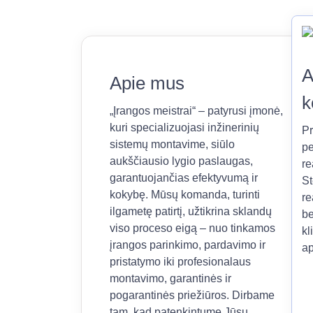
A
Apie mus
k
„Įrangos meistrai“ – patyrusi įmonė,
kuri specializuojasi inžinerinių
Pr
sistemų montavime, siūlo
pe
aukščiausio lygio paslaugas,
re
garantuojančias efektyvumą ir
St
kokybę. Mūsų komanda, turinti
re
ilgametę patirtį, užtikrina sklandų
be
viso proceso eigą – nuo tinkamos
kl
įrangos parinkimo, pardavimo ir
ap
pristatymo iki profesionalaus
montavimo, garantinės ir
pogarantinės priežiūros. Dirbame
tam, kad patenkintume Jūsų