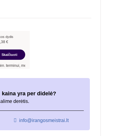
kos dydis
,38
€
Skaičiuoti
, metinė palūkanų norma –
12,90
%
, sutarties sudarymo mokestis -
3,00
%, mėnesio
 kaina yra per didelė?
galime derėtis.
info@irangosmeistrai.lt