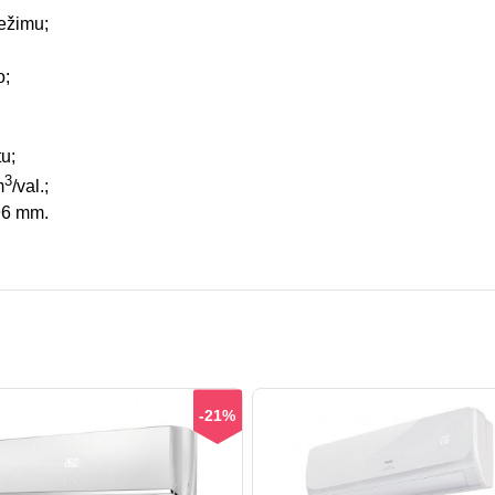
režimu;
o;
u;
3
m
/val.;
96 mm.
-21%