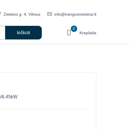
Zietelos g. 4, Vilnius
info@irangosmeistrai.lt
0
Krepšelis
16/6,45kW