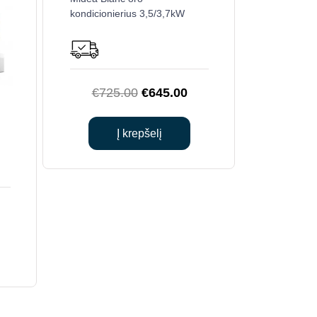
kondicionierius 3,5/3,7kW
Original
Current
€
725.00
€
645.00
price
price
was:
is:
Į krepšelį
€725.00.
€645.00.
urrent
ice
:
507.00.