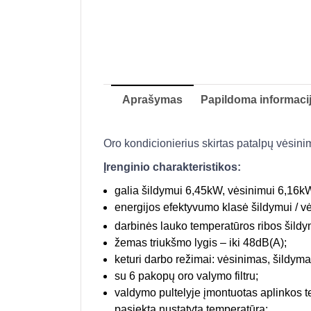
Aprašymas
Papildoma informaci
Oro kondicionierius skirtas patalpų vėsinim
Įrenginio charakteristikos:
galia šildymui 6,45kW, vėsinimui 6,16k
energijos efektyvumo klasė šildymui / vės
darbinės lauko temperatūros ribos šildym
žemas triukšmo lygis – iki 48dB(A);
keturi darbo režimai: vėsinimas, šildymas
su 6 pakopų oro valymo filtru;
valdymo pultelyje įmontuotas aplinkos temp
pasiekta nustatyta temperatūra;