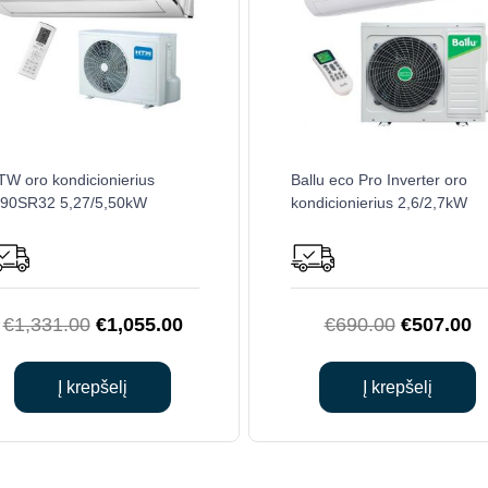
TW oro kondicionierius
Ballu eco Pro Inverter oro
X90SR32 5,27/5,50kW
kondicionierius 2,6/2,7kW
Original
Current
Original
C
€
1,331.00
€
1,055.00
€
690.00
€
507.00
price
price
price
pr
was:
is:
was:
is
Į krepšelį
Į krepšelį
€1,331.00.
€1,055.00.
€690.00.
€