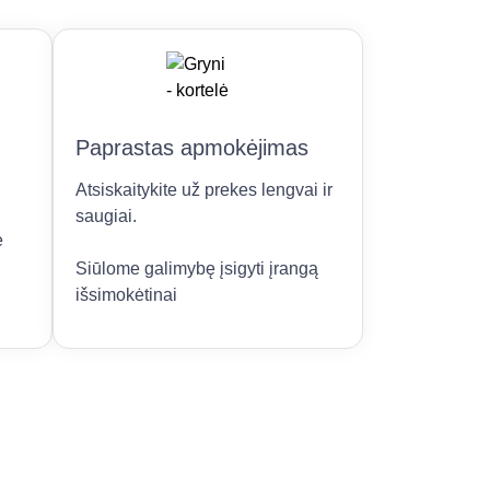
Paprastas apmokėjimas
Atsiskaitykite už prekes lengvai ir
saugiai.
e
Siūlome galimybę įsigyti įrangą
išsimokėtinai