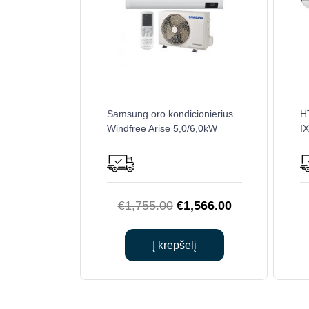
Samsung oro kondicionierius
H
Windfree Arise 5,0/6,0kW
I
Original
Current
€
1,755.00
€
1,566.00
price
price
was:
is:
Į krepšelį
€1,755.00.
€1,566.00.