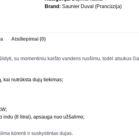
Brand:
Saunier Duval (Prancūzija)
ja
Atsiliepimai (0)
 šildyti, su momentiniu karšto vandens ruošimu, todėl atsukus či
, kai nutrūksta dujų tiekimas;
7kW;
o indu (8 litrai), apsauga nuo užšalimo;
ima kūrenti ir suskystintas dujas.