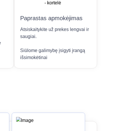
Paprastas apmokėjimas
Atsiskaitykite už prekes lengvai ir
saugiai.
e
Siūlome galimybę įsigyti įrangą
išsimokėtinai