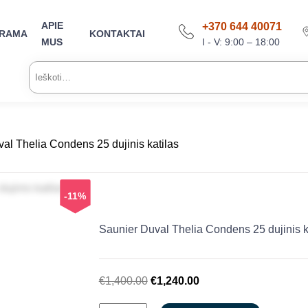
APIE
+370 644 40071
ARAMA
KONTAKTAI
I - V: 9:00 – 18:00
MUS
Ieškoti:
al Thelia Condens 25 dujinis katilas
-11%
Saunier Duval Thelia Condens 25 dujinis k
Original
Current
€
1,400.00
€
1,240.00
price
price