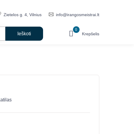
Zietelos g. 4, Vilnius
info@irangosmeistrai.lt
0
Krepšelis
atilas