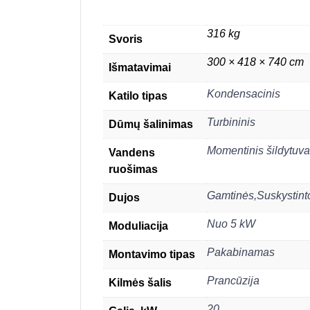
316 kg
Svoris
300 × 418 × 740 cm
Išmatavimai
Kondensacinis
Katilo tipas
Turbininis
Dūmų šalinimas
Momentinis šildytuv
Vandens
ruošimas
Gamtinės,Suskystint
Dujos
Nuo 5 kW
Moduliacija
Pakabinamas
Montavimo tipas
Prancūzija
Kilmės šalis
20