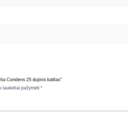
ia Condens 25 dujinis katilas”
ni laukeliai pažymėti
*