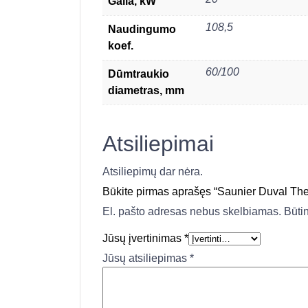
Galia, kW
108,5
Naudingumo
koef.
60/100
Dūmtraukio
diametras, mm
Atsiliepimai
Atsiliepimų dar nėra.
Būkite pirmas aprašęs “Saunier Duval Thel
El. pašto adresas nebus skelbiamas.
Būti
Jūsų įvertinimas
*
Jūsų atsiliepimas
*