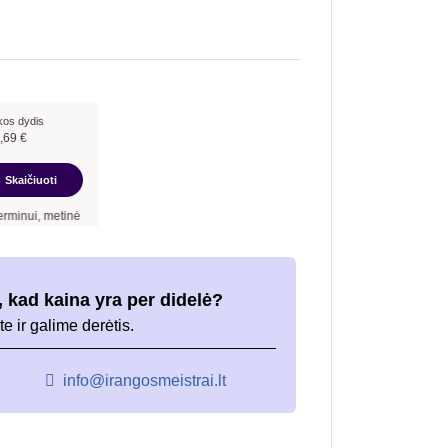
kos dydis
,69
€
Skaičiuoti
nė palūkanų norma –
12,90
%
, sutarties sudarymo mokestis -
3,00
%, mėnesio sutart
 kad kaina yra per didelė?
te ir galime derėtis.
info@irangosmeistrai.lt