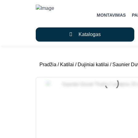
MONTAVIMAS
P
Katalogas
Pradžia
/
Katilai
/
Dujiniai katilai
/ Saunier Duv