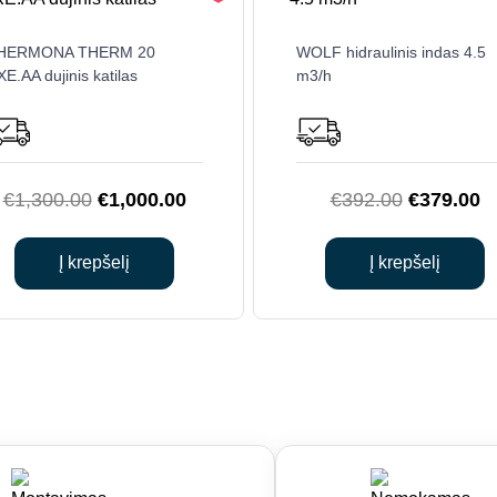
HERMONA THERM 20
WOLF hidraulinis indas 4.5
E.AA dujinis katilas
m3/h
Original
Current
Original
C
€
1,300.00
€
1,000.00
€
392.00
€
379.00
price
price
price
pr
was:
is:
was:
is
Į krepšelį
Į krepšelį
€1,300.00.
€1,000.00.
€392.00.
€