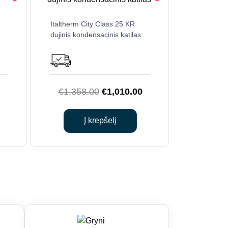
Italtherm City Class 25 KR
dujinis kondensacinis katilas
urrent
Original
Current
€
1,358.00
€
1,010.00
ice
price
price
:
was:
is:
Į krepšelį
379.00.
€1,358.00.
€1,010.00.