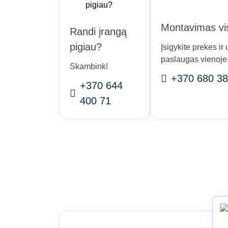
Montavimas vis
Randi įrangą
pigiau?
Įsigykite prekes i
paslaugas vienoje 
Skambink!
+370 680 38
+370 644
400 71