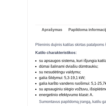
Aprašymas
Papildoma informaci
Plieninis dujinis katilas skirtas patalpoms
Katilo charakteristikos:
su apsaugos sistema, kuri išjungia katilą
dūmai šalinami dviašiu dūmtraukiu;
su nesudėtingu valdymu;
galia šildymui: 5,3-19,1 kW;
galia karšto vandens ruošimui: 5,1-25,
su apsauginiu slėgio vožtuvu, išsiplėtim
energetinio efektyvumo klasė: A.
Sumontavus papildomą įrangą, katilu gal