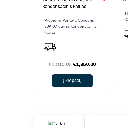
T
CX
Protherm Pantera Condens
30KKO dujinis kondensacinis
katilas
Original
Current
€
1,815.00
€
1,350.00
price
price
was:
is:
Į krepšelį
€1,815.00.
€1,350.00.