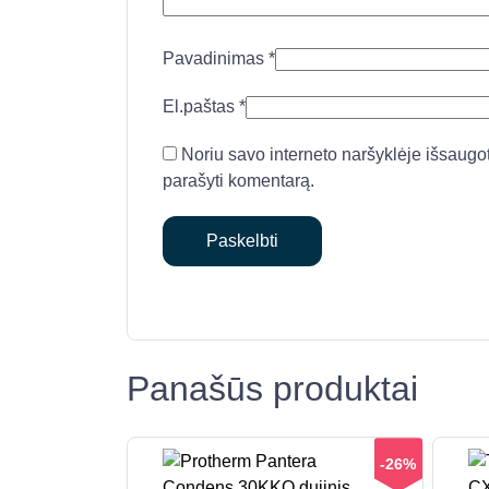
Pavadinimas
*
El.paštas
*
Noriu savo interneto naršyklėje išsaugoti 
parašyti komentarą.
Panašūs produktai
-26%