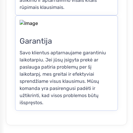
atlikimo ir aptarnavimo visais kitais
rūpimais klausimais.
Garantija
Savo klientus aptarnaujame garantiniu
laikotarpiu. Jei jūsų įsigyta prekė ar
paslauga patiria problemų per šį
laikotarpį, mes greitai ir efektyviai
sprendžiame visus klausimus. Mūsų
komanda yra pasirengusi padėti ir
užtikrinti, kad visos problemos būtų
išspręstos.