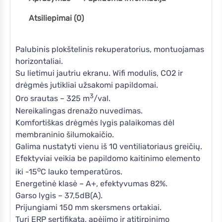
Atsiliepimai (0)
Palubinis plokštelinis rekuperatorius, montuojamas
horizontaliai.
Su lietimui jautriu ekranu. Wifi modulis, CO2 ir
drėgmės jutikliai užsakomi papildomai.
3
Oro srautas – 325 m
/val.
Nereikalingas drenažo nuvedimas.
Komfortiškas drėgmės lygis palaikomas dėl
membraninio šilumokaičio.
Galima nustatyti vienu iš 10 ventiliatoriaus greičių.
Efektyviai veikia be papildomo kaitinimo elemento
o
iki -15
C lauko temperatūros.
Energetinė klasė – A+, efektyvumas 82%.
Garso lygis – 37,5dB(A).
Prijungiami 150 mm skersmens ortakiai.
Turi ERP sertifikatą, apėjimo ir atitirpinimo