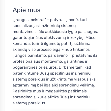
Apie mus
„Įrangos meistrai“ – patyrusi įmonė, kuri
specializuojasi inžinerinių sistemų
montavime, siūlo aukščiausio lygio paslaugas,
garantuojančias efektyvumą ir kokybę. Mūsų
komanda, turinti ilgametę patirtį, užtikrina
sklandų viso proceso eigą – nuo tinkamos
įrangos parinkimo, pardavimo ir pristatymo iki
profesionalaus montavimo, garantinės ir
pogarantinės priežiūros. Dirbame tam, kad
patenkintume Jūsų specifinius inžinerinių
sistemų poreikius ir užtikrintume visapusišką
aptarnavimą bei ilgalaikį sprendimų veikimą.
Pasirinkite mus ir mėgaukitės patikimais
sprendimais, kurie atitiks Jūsų inžinerinių
sistemų poreikius.