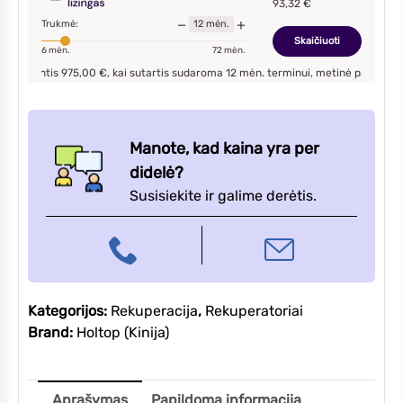
93,32
€
XHBQ-
−
+
Trukmė:
12
mėn.
D3.5
Skaičiuoti
6
mėn.
72
mėn.
ntis
975,00
€, kai sutartis sudaroma
12
mėn. terminui, metinė palūkanų norma 
Manote, kad kaina yra per
didelė?
Susisiekite ir galime derėtis.
Kategorijos:
Rekuperacija
,
Rekuperatoriai
Brand:
Holtop (Kinija)
Aprašymas
Papildoma informacija