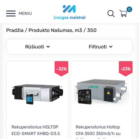
0
MENIU
Pradžia
/ Produkto Našumas, m3 / 350
Rūšiuoti
Filtruoti
-32%
-23%
Kaina
Min
Maks
Filtruoti
kaina
kaina
Kaina:
€970
—
€1,650
Rekuperatorius HOLTOP
Rekuperatorius Holtop
ECO-SMART XHBQ-D3.5
CFA 350C 350m3/h su