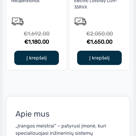
rekuperatorius
Electric Lossnay LGH-
35RVX
Original
Original
€
1,692.00
€
2,050.00
Current
price
Current
price
€
1,180.00
€
1,650.00
price
was:
price
was:
is:
€1,692.00.
is:
€2,050.0
Į krepšelį
Į krepšelį
€1,180.00.
€1,650.0
Apie mus
„Įrangos meistrai“ – patyrusi įmonė, kuri
specializuojasi inžinerinių sistemų