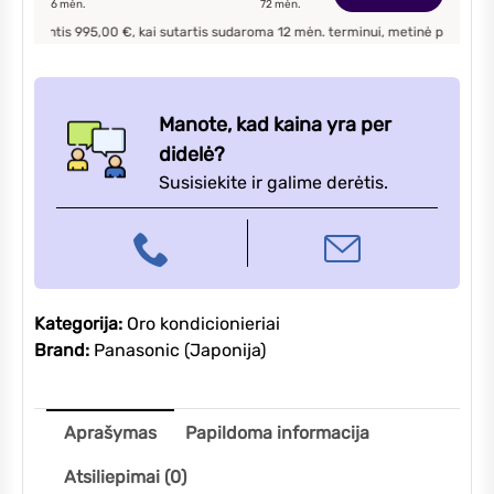
6
mėn.
72
mėn.
CU-
ntis
995,00
€, kai sutartis sudaroma
12
mėn. terminui, metinė palūkanų norma 
Z20XKE
oro
kondicionierius
2,05/2,8kW
Manote, kad kaina yra per
didelė?
Susisiekite ir galime derėtis.
Kategorija:
Oro kondicionieriai
Brand:
Panasonic (Japonija)
Aprašymas
Papildoma informacija
Atsiliepimai (0)