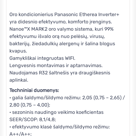
Oro kondicionierius Panasonic Etherea Inverter+
yra didesnio efektyvumo, komforto įrenginys.
Nanoe™X MARK2 oro valymo sistema, kuri 99%
efektyvumu išvalo orą nuo pelėsių, virusų,
bakterijų, žiedadulkių alergenų ir šalina blogus
kvapus.
Gamykliškai integruotas WIFI.
Lengvesnis montavimas ir aptarnavimas.
Naudojamas R32 šaltnešis yra draugiškesnis
aplinkai.
Techniniai duomenys:
· galia šaldymo/šildymo režimu: 2,05 (0,75 – 2,65) /
2,80 (0,75 – 4,00);
· sezoninis naudingo veikimo koeficientas
SEER/SCOP: 8,1/4,8;
· efektyvumo klasė šaldymo/šildymo režimu:
A++/A++;