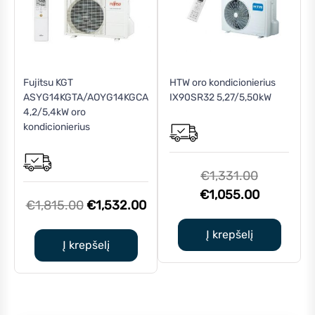
Fujitsu KGT
HTW oro kondicionierius
ASYG14KGTA/AOYG14KGCA
IX90SR32 5,27/5,50kW
4,2/5,4kW oro
kondicionierius
Original
€
1,331.00
price
Current
€
1,055.00
Original
Current
€
1,815.00
€
1,532.00
was:
price
price
price
€1,331.00
is:
Į krepšelį
was:
is:
Į krepšelį
€1,055.0
€1,815.00.
€1,532.00.