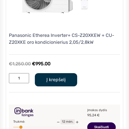
Panasonic Etherea Inverter+ CS-Z20XKEW + CU-
Z20XKE oro kondicionierius 2,05/2,8kW
Original
Current
€
1,250.00
€
995.00
price
price
produkto
was:
is:
Į krepšelį
kiekis:
€1,250.00.
€995.00.
Panasonic
Etherea
Inverter+
CS-
Įmokos dydis
95,24
€
Z20XKEW
−
+
Trukmė:
12
mėn.
+
Skaičiuoti