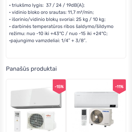
· triukšmo lygis: 37 / 24 / 19dB(A);
· vidinio bloko oro srautas: 11,7 m³/min;
· išorinio/vidinio blokų svoriai: 25 kg / 10 kg;
· darbinės temperatūros ribos šaldymo/šildymo
režimu: nuo -10 iki +43°C / nuo -15 iki +24°C;
·pajungimo vamzdeliai: 1/4″ + 3/8″.
Panašūs produktai
-15%
-11%