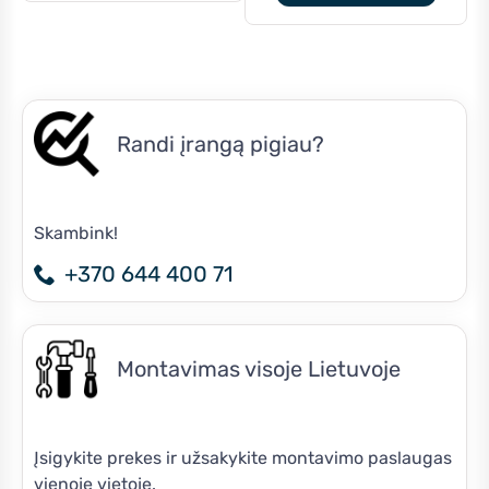
€1,125.00.
€955
Randi įrangą pigiau?
Skambink!
+370 644 400 71
Montavimas visoje Lietuvoje
Įsigykite prekes ir užsakykite montavimo paslaugas
vienoje vietoje.