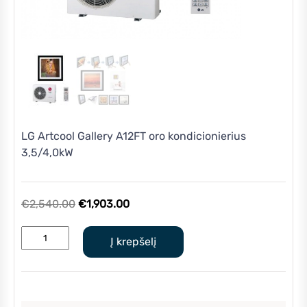
LG Artcool Gallery A12FT oro kondicionierius
3,5/4,0kW
Original
Current
€
2,540.00
€
1,903.00
price
price
produkto
was:
is:
Į krepšelį
kiekis:
€2,540.00.
€1,903.00.
LG
Artcool
Gallery