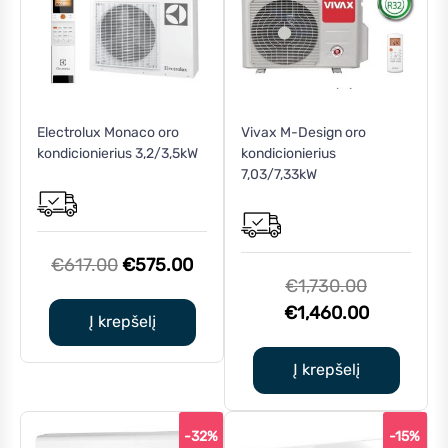
Electrolux Monaco oro
Vivax M-Design oro
kondicionierius 3,2/3,5kW
kondicionierius
7,03/7,33kW
Original
Current
€
617.00
€
575.00
Original
€
1,730.00
price
price
price
Current
€
1,460.00
was:
is:
Į krepšelį
was:
price
€617.00.
€575.00.
€1,730.00
is:
Į krepšelį
€1,460.0
-32%
-15%