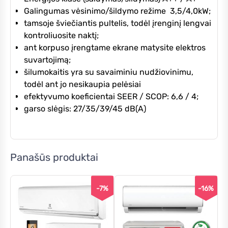
Galingumas vėsinimo/šildymo režime 3,5/4,0kW;
tamsoje šviečiantis pultelis, todėl įrenginį lengvai
kontroliuosite naktį;
ant korpuso įrengtame ekrane matysite elektros
suvartojimą;
šilumokaitis yra su savaiminiu nudžiovinimu,
todėl ant jo nesikaupia pelėsiai
efektyvumo koeficientai SEER / SCOP: 6,6 / 4;
garso slėgis: 27/35/39/45 dB(A)
Panašūs produktai
-7%
-16%