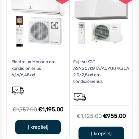
Electrolux Monaco oro
Fujitsu KGT
kondicionierius
ASYG07KGTA/AOYG07KGCA
6,16/6,45kW
2,0/2,5kW oro
kondicionierius
Original
Current
€
1,757.00
€
1,195.00
Original
Curr
€
1,125.00
€
955.00
price
price
price
price
was:
is:
Į krepšelį
was:
is:
Į krepšelį
€1,757.00.
€1,195.00.