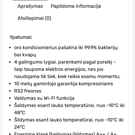
Aprašymas
Papildoma informacija
Atsiliepimai (0)
Ypatumai:
oro kondicionierius pašalina iki 99,9% bakterijų
bei kvapų
4 galingumo lygiai, parenkami pagal poreikį –
taip taupoma elektros energijos, nes jos
naudojama tik tiek, kiek reikia esamu momentu;
10 metų gamintojo garantija kompresoriams
R32 freonas
Valdymas su Wi-Fi funkcija
Šaldymas esant lauko temperatūrai, nuo -10°C iki
48°C
Šildymas esant lauko temperatūrai, nuo –10°C iki
24°C
Energijos klasė (šaldymas/šildymas) A++ / A+