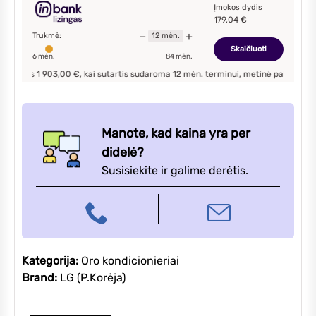
A12FT
Įmokos dydis
179,04
€
oro
−
+
Trukmė:
12
mėn.
kondicionierius
Skaičiuoti
6
mėn.
84
mėn.
3,5/4,0kW
s
1 903,00
€, kai sutartis sudaroma
12
mėn. terminui, metinė palūkanų norma –
Manote, kad kaina yra per
didelė?
Susisiekite ir galime derėtis.
Kategorija:
Oro kondicionieriai
Brand:
LG (P.Korėja)