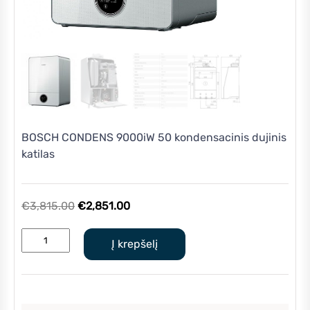
BOSCH CONDENS 9000iW 50 kondensacinis dujinis
katilas
Original
Current
€
3,815.00
€
2,851.00
price
price
produkto
was:
is:
Į krepšelį
kiekis:
€3,815.00.
€2,851.00.
BOSCH
CONDENS
9000iW