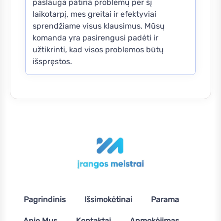
paslauga patiria problemų per šį
laikotarpį, mes greitai ir efektyviai
sprendžiame visus klausimus. Mūsų
komanda yra pasirengusi padėti ir
užtikrinti, kad visos problemos būtų
išspręstos.
Pagrindinis
Išsimokėtinai
Parama
Apie Mus
Kontaktai
Apmokėjimas