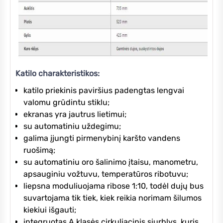
Katilo charakteristikos:
katilo priekinis paviršius padengtas lengvai
valomu grūdintu stiklu;
ekranas yra jautrus lietimui;
su automatiniu uždegimu;
galima įjungti pirmenybinį karšto vandens
ruošimą;
su automatiniu oro šalinimo įtaisu, manometru,
apsauginiu vožtuvu, temperatūros ribotuvu;
liepsna moduliuojama ribose 1:10, todėl dujų bus
suvartojama tik tiek, kiek reikia norimam šilumos
kiekiui išgauti;
integruotas A klasės cirkuliacinis siurblys, kuris