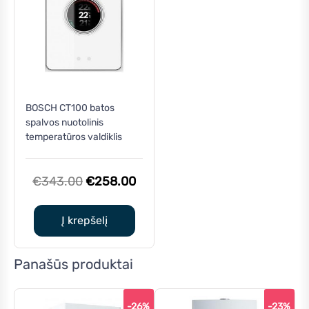
BOSCH CT100 batos
spalvos nuotolinis
temperatūros valdiklis
Original
Current
€
343.00
€
258.00
price
price
was:
is:
Į krepšelį
€343.00.
€258.00.
Panašūs produktai
-26%
-23%