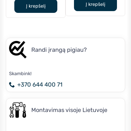
was:
is:
Į krepšelį
€1,300.00.
is:
Į krepšelį
€1,325.00.
€993
€1,000.00.
Randi įrangą pigiau?
Skambink!
+370 644 400 71
Montavimas visoje Lietuvoje