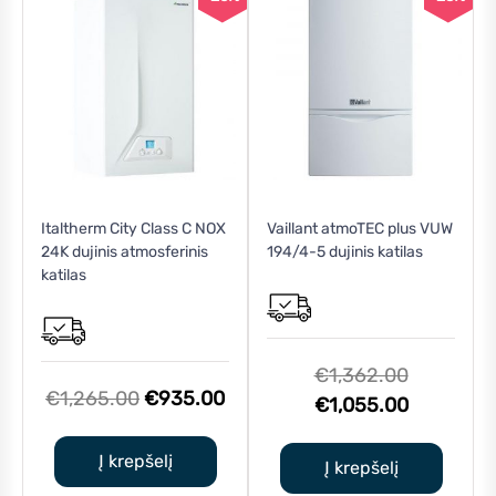
Italtherm City Class C NOX
Vaillant atmoTEC plus VUW
24K dujinis atmosferinis
194/4-5 dujinis katilas
katilas
Original
€
1,362.00
Original
Current
€
1,265.00
€
935.00
price
Current
€
1,055.00
price
price
was:
price
was:
is:
Į krepšelį
€1,362.0
is:
Į krepšelį
€1,265.00.
€935.00.
€1,055.0