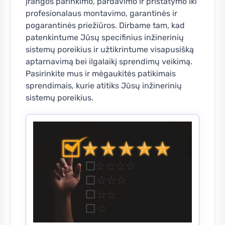
įrangos parinkimo, pardavimo ir pristatymo iki
profesionalaus montavimo, garantinės ir
pogarantinės priežiūros. Dirbame tam, kad
patenkintume Jūsų specifinius inžinerinių
sistemų poreikius ir užtikrintume visapusišką
aptarnavimą bei ilgalaikį sprendimų veikimą.
Pasirinkite mus ir mėgaukitės patikimais
sprendimais, kurie atitiks Jūsų inžinerinių
sistemų poreikius.