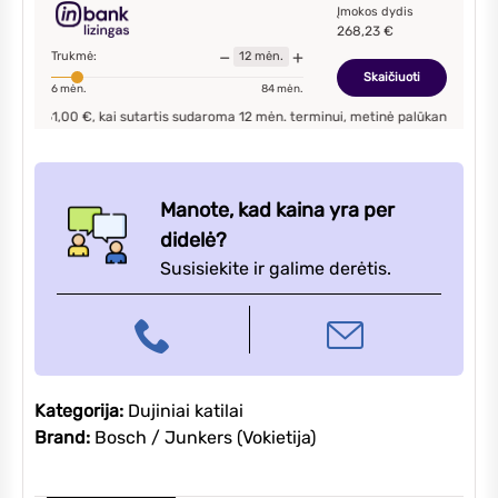
50
Įmokos dydis
268,23
€
kondensacinis
−
+
Trukmė:
12
mėn.
dujinis
Skaičiuoti
6
mėn.
84
mėn.
katilas
0
€, kai sutartis sudaroma
12
mėn. terminui, metinė palūkanų norma –
9,90
%
, 
Manote, kad kaina yra per
didelė?
Susisiekite ir galime derėtis.
Kategorija:
Dujiniai katilai
Brand:
Bosch / Junkers (Vokietija)