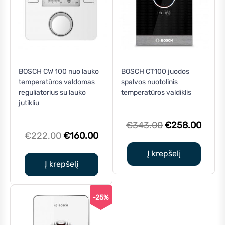
BOSCH CW 100 nuo lauko
BOSCH CT100 juodos
temperatūros valdomas
spalvos nuotolinis
reguliatorius su lauko
temperatūros valdiklis
jutikliu
Original
Curre
€
343.00
€
258.00
Original
Current
€
222.00
€
160.00
price
price
price
price
was:
is:
Į krepšelį
was:
is:
Į krepšelį
€343.00.
€258
€222.00.
€160.00.
-25%