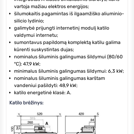
vartoja mažiau elektros energijos;
šilumokaitis pagamintas iš ilgaamžiško aliuminio-
silicio lydinio;
galimybė prijungti internetinį modulį katilo
valdymui internetu;
sumontavus papildomą komplektą katilu galima
kūrenti suskystintas dujas;
nominalus šiluminis galingumas šildymui (80/60
°C): 47,9 kW;
minimalus šiluminis galingumas šildymui: 6,3 kW;
nominalus šiluminis galingumas karštam
vandeniui pašildyti: 48,9 kW;
katilo energetinė klasė: A.
Katilo brėžinys: