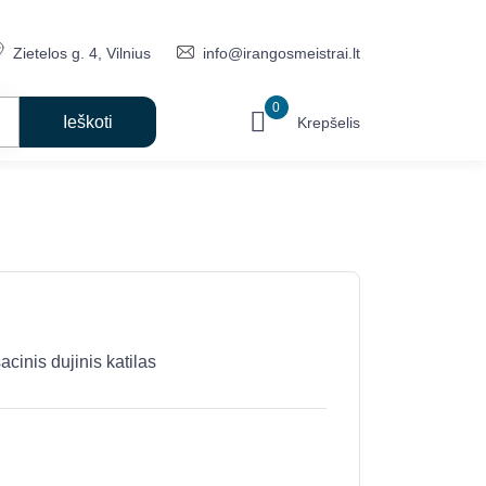
Zietelos g. 4, Vilnius
info@irangosmeistrai.lt
0
Krepšelis
is dujinis katilas