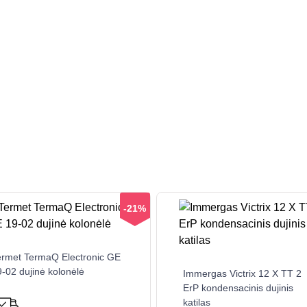
-21%
ermet TermaQ Electronic GE
-02 dujinė kolonėlė
Immergas Victrix 12 X TT 2
ErP kondensacinis dujinis
katilas