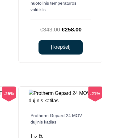
nuotolinis temperatūros
valdiklis
Original
Current
€
343.00
€
258.00
price
price
was:
is:
Į krepšelį
€343.00.
€258.00.
-25%
-21%
Protherm Gepard 24 MOV
dujinis katilas