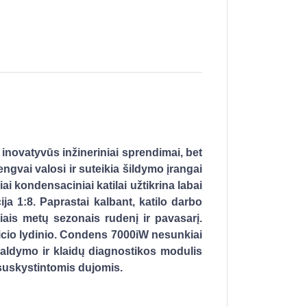
inovatyvūs inžineriniai sprendimai, bet
engvai valosi ir suteikia šildymo įrangai
ai kondensaciniai katilai užtikrina labai
a 1:8. Paprastai kalbant, katilo darbo
iais metų sezonais rudenį ir pavasarį.
ilicio lydinio. Condens 7000iW nesunkiai
 valdymo ir klaidų diagnostikos modulis
i suskystintomis dujomis.