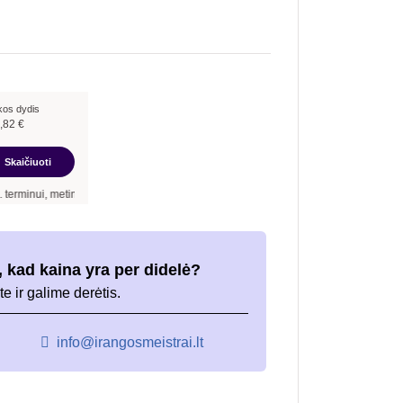
kos dydis
,82
€
Skaičiuoti
inė palūkanų norma –
12,90
%
, sutarties sudarymo mokestis -
3,00
%, mėnesio sutar
 kad kaina yra per didelė?
te ir galime derėtis.
info@irangosmeistrai.lt