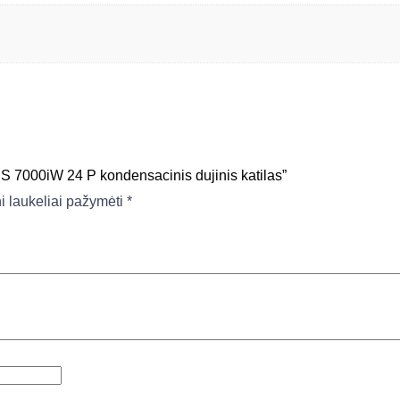
000iW 24 P kondensacinis dujinis katilas”
ni laukeliai pažymėti
*