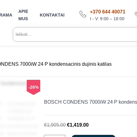
APIE
+370 644 40071
ARAMA
KONTAKTAI
I - V: 9:00 – 18:00
MUS
Ieškoti:
DENS 7000iW 24 P kondensacinis dujinis katilas
-26%
BOSCH CONDENS 7000iW 24 P kondensacin
Original
Current
€
1,905.00
€
1,419.00
price
price