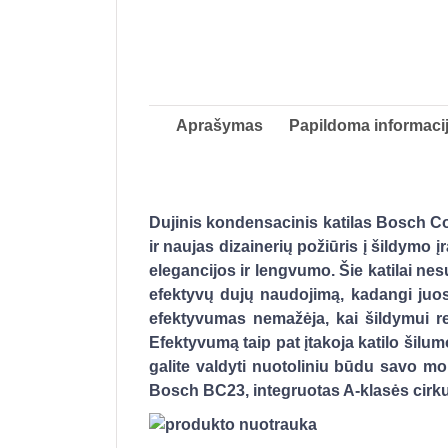
Aprašymas
Papildoma informaci
Dujinis kondensacinis katilas Bosch Con
ir naujas dizainerių požiūris į šildymo į
elegancijos ir lengvumo. Šie katilai nesu
efektyvų dujų naudojimą, kadangi juose
efektyvumas nemažėja, kai šildymui rei
Efektyvumą taip pat įtakoja katilo šilu
galite valdyti nuotoliniu būdu savo mob
Bosch BC23, integruotas A-klasės cirkul