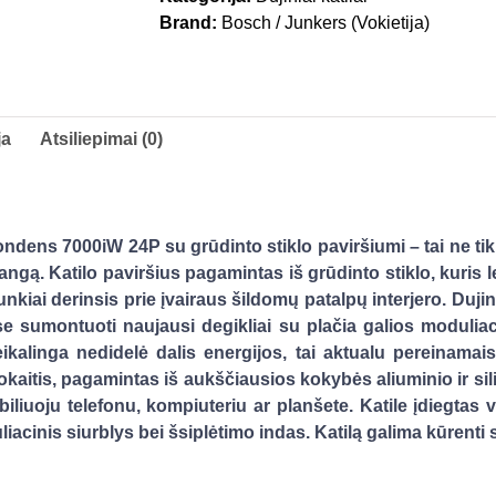
Brand:
Bosch / Junkers (Vokietija)
ja
Atsiliepimai (0)
dens 7000iW 24P su grūdinto stiklo paviršiumi – tai ne tik 
rangą. Katilo paviršius pagamintas iš grūdinto stiklo, kuris l
nkiai derinsis prie įvairaus šildomų patalpų interjero. Dujini
 sumontuoti naujausi degikliai su plačia galios moduliacij
kalinga nedidelė dalis energijos, tai aktualu pereinamais
mokaitis, pagamintas iš aukščiausios kokybės aliuminio ir s
iliuoju telefonu, kompiuteriu ar planšete. Katile įdiegtas
iacinis siurblys bei šsiplėtimo indas. Katilą galima kūrent