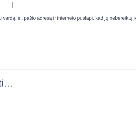
vardą, el. pašto adresą ir interneto puslapį, kad jų nebereiktų įv
kti…