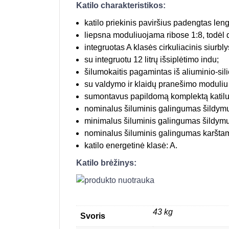
Katilo charakteristikos:
katilo priekinis paviršius padengtas leng
liepsna moduliuojama ribose 1:8, todėl d
integruotas A klasės cirkuliacinis siurbl
su integruotu 12 litrų išsiplėtimo indu;
šilumokaitis pagamintas iš aliuminio-silic
su valdymo ir klaidų pranešimo moduli
sumontavus papildomą komplektą katilu 
nominalus šiluminis galingumas šildymu
minimalus šiluminis galingumas šildymu
nominalus šiluminis galingumas karštam
katilo energetinė klasė: A.
Katilo brėžinys:
43 kg
Svoris