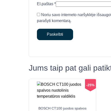
El.paštas
*
Noriu savo interneto naršyklėje išsaugoti 
parašyti komentarą.
Jums taip pat gali pati
-25%
BOSCH CT100 juodos spalvos