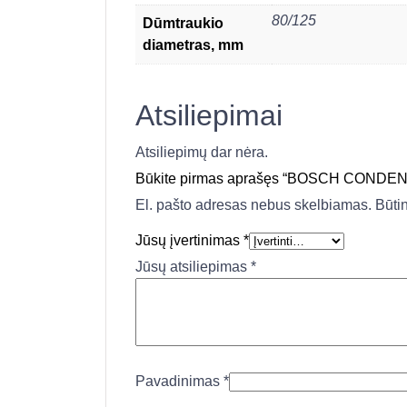
80/125
Dūmtraukio
diametras, mm
Atsiliepimai
Atsiliepimų dar nėra.
Būkite pirmas aprašęs “BOSCH CONDENS 7
El. pašto adresas nebus skelbiamas.
Būti
Jūsų įvertinimas
*
Jūsų atsiliepimas
*
Pavadinimas
*