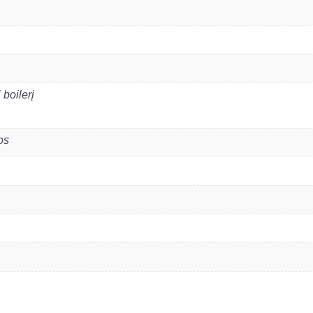
boilerį
os