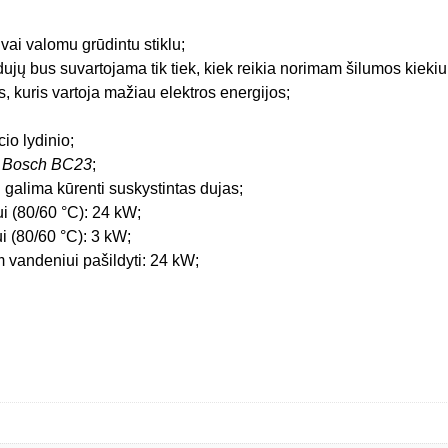
vai valomu grūdintu stiklu;
ujų bus suvartojama tik tiek, kiek reikia norimam šilumos kiekiui
ys, kuris vartoja mažiau elektros energijos;
io lydinio;
u
Bosch BC23
;
galima kūrenti suskystintas dujas;
i (80/60 °C): 24 kW;
i (80/60 °C): 3 kW;
 vandeniui pašildyti: 24 kW;