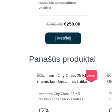
nuotolinis temperatūros
valdiklis
Original
Current
€
343.00
€
258.00
price
price
was:
is:
Į krepšelį
€343.00.
€258.00.
Panašūs produktai
-26%
Italtherm City Class 25 KR
T
dujinis kondensacinis katilas
19