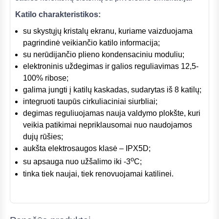
Katilo charakteristikos:
su skystųjų kristalų ekranu, kuriame vaizduojama
pagrindinė veikiančio katilo informacija;
su nerūdijančio plieno kondensaciniu moduliu;
elektroninis uždegimas ir galios reguliavimas 12,5-
100% ribose;
galima jungti į katilų kaskadas, sudarytas iš 8 katilų;
integruoti taupūs cirkuliaciniai siurbliai;
degimas reguliuojamas nauja valdymo plokšte, kuri
veikia patikimai nepriklausomai nuo naudojamos
dujų rūšies;
aukšta elektrosaugos klasė – IPX5D;
o
su apsauga nuo užšalimo iki -3
C;
tinka tiek naujai, tiek renovuojamai katilinei.