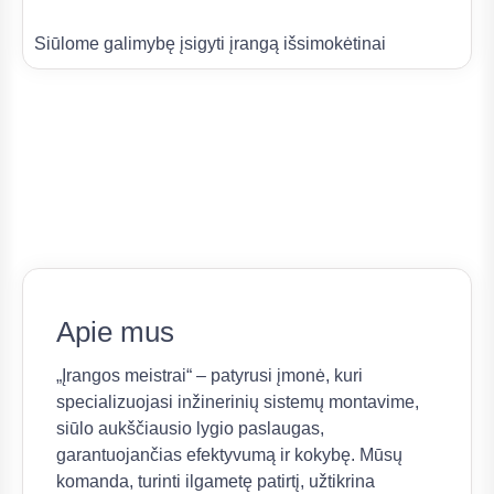
Siūlome galimybę įsigyti įrangą išsimokėtinai
Apie mus
„Įrangos meistrai“ – patyrusi įmonė, kuri
specializuojasi inžinerinių sistemų montavime,
siūlo aukščiausio lygio paslaugas,
garantuojančias efektyvumą ir kokybę. Mūsų
komanda, turinti ilgametę patirtį, užtikrina