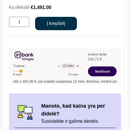
Original
Current
€
1,989.00
€
1,491.00
price
price
produkto
was:
is:
Į krepšelį
kiekis:
€1,989.00.
€1,491.00.
Immergas
Victrix
Superior
32
Įmokos dydis
142,71
€
X
−
+
12
mėn.
Trukmė:
2
Skaičiuoti
6
mėn.
72
mėn.
ErP
antis
1 491,00
€, kai sutartis sudaroma
12
mėn. terminui, metinė palūkanų norma –
kondensacinis
dujinis
katilas
Manote, kad kaina yra per
didelė?
Susisiekite ir galime derėtis.