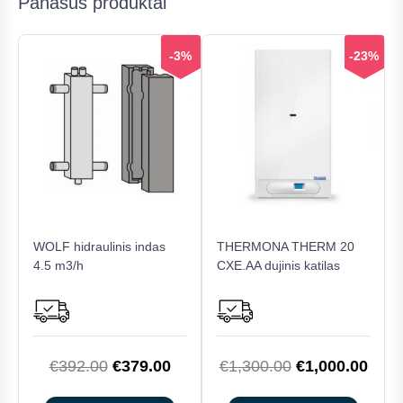
Panašūs produktai
-3%
-23%
WOLF hidraulinis indas
THERMONA THERM 20
4.5 m3/h
CXE.AA dujinis katilas
Original
Current
Original
Curr
€
392.00
€
379.00
€
1,300.00
€
1,000.00
price
price
price
price