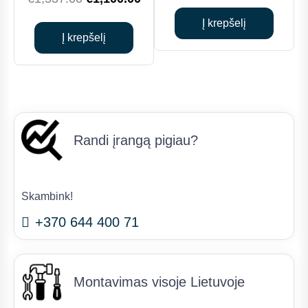
price
price
price
price
was:
is:
Į krepšelį
was:
is:
Į krepšelį
€1,260.00.
€1,1
€1,537.00.
€1,100.00.
Randi įrangą pigiau?
Skambink!
+370 644 400 71
Montavimas visoje Lietuvoje