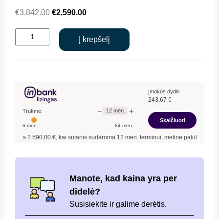
Original
Current
€
3,842.00
€
2,590.00
price
price
produkto
was:
is:
Į krepšelį
kiekis:
€3,842.00.
€2,590.00.
BAXI
LUNA
DUO-
TEC
Įmokos dydis
243,67
€
MP
−
+
12
mėn.
Trukmė:
1.60
Skaičiuoti
6
mėn.
84
mėn.
dujinis
is
2 590,00
€, kai sutartis sudaroma
12
mėn. terminui, metinė palūkanų norma –
9,9
kondensacinis
katilas
Manote, kad kaina yra per
didelė?
Susisiekite ir galime derėtis.