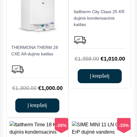
Italtherm City Class 25 KR
dujinis kondensacinis
katilas
THERMONA THERM 28
CXE.AA dujinis katilas
Original
Curr
€
1,358.00
€
1,010.00
price
price
was:
is:
Į krepšelį
€1,358.00.
€1,0
Original
Current
€
1,300.00
€
1,000.00
price
price
was:
is:
Į krepšelį
€1,300.00.
€1,000.00.
-26%
-33%