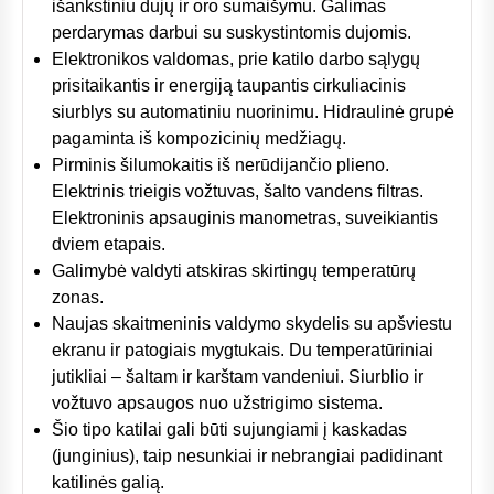
išankstiniu dujų ir oro sumaišymu. Galimas
perdarymas darbui su suskystintomis dujomis.
Elektronikos valdomas, prie katilo darbo sąlygų
prisitaikantis ir energiją taupantis cirkuliacinis
siurblys su automatiniu nuorinimu. Hidraulinė grupė
pagaminta iš kompozicinių medžiagų.
Pirminis šilumokaitis iš nerūdijančio plieno.
Elektrinis trieigis vožtuvas, šalto vandens filtras.
Elektroninis apsauginis manometras, suveikiantis
dviem etapais.
Galimybė valdyti atskiras skirtingų temperatūrų
zonas.
Naujas skaitmeninis valdymo skydelis su apšviestu
ekranu ir patogiais mygtukais. Du temperatūriniai
jutikliai – šaltam ir karštam vandeniui. Siurblio ir
vožtuvo apsaugos nuo užstrigimo sistema.
Šio tipo katilai gali būti sujungiami į kaskadas
(junginius), taip nesunkiai ir nebrangiai padidinant
katilinės galią.