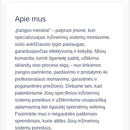
Apie mus
„Įrangos meistrai“ – patyrusi įmonė, kuri
specializuojasi inžinerinių sistemų montavime,
siūlo aukščiausio lygio paslaugas,
garantuojančias efektyvumą ir kokybę. Mūsų
komanda, turinti ilgametę patirtį, užtikrina
sklandų viso proceso eigą – nuo tinkamos
įrangos parinkimo, pardavimo ir pristatymo iki
profesionalaus montavimo, garantinės ir
pogarantinės priežiūros. Dirbame tam, kad
patenkintume Jūsų specifinius inžinerinių
sistemų poreikius ir užtikrintume visapusišką
aptarnavimą bei ilgalaikį sprendimų veikimą.
Pasirinkite mus ir mėgaukitės patikimais
sprendimais, kurie atitiks Jūsų inžinerinių
sistemų poreikius.