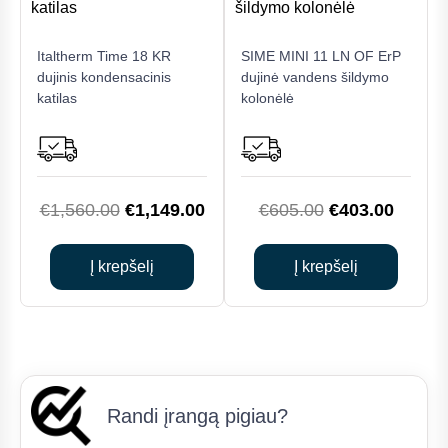
Italtherm Time 18 KR
SIME MINI 11 LN OF ErP
dujinis kondensacinis
dujinė vandens šildymo
katilas
kolonėlė
Original
Current
Original
Curren
€
1,560.00
€
1,149.00
€
605.00
€
403.00
price
price
price
price
was:
is:
was:
is:
Į krepšelį
Į krepšelį
€1,560.00.
€1,149.00.
€605.00.
€403.0
Randi įrangą pigiau?