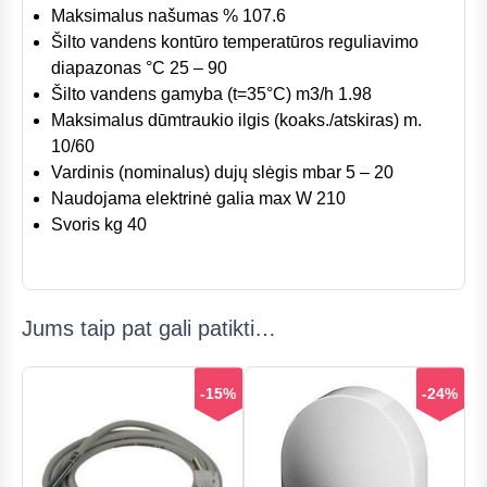
Maksimalus našumas % 107.6
Šilto vandens kontūro temperatūros reguliavimo
diapazonas °C 25 – 90
Šilto vandens gamyba (t=35°С) m3/h 1.98
Maksimalus dūmtraukio ilgis (koaks./atskiras) m.
10/60
Vardinis (nominalus) dujų slėgis mbar 5 – 20
Naudojama elektrinė galia max W 210
Svoris kg 40
Jums taip pat gali patikti…
-15%
-24%