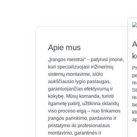
A
Apie mus
k
„Įrangos meistrai“ – patyrusi įmonė,
kuri specializuojasi inžinerinių
Pr
sistemų montavime, siūlo
pe
aukščiausio lygio paslaugas,
re
garantuojančias efektyvumą ir
St
kokybę. Mūsų komanda, turinti
re
ilgametę patirtį, užtikrina sklandų
be
viso proceso eigą – nuo tinkamos
kl
įrangos parinkimo, pardavimo ir
ap
pristatymo iki profesionalaus
montavimo, garantinės ir