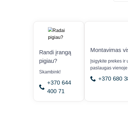
Montavimas vis
Randi įrangą
pigiau?
Įsigykite prekes i
paslaugas vienoje 
Skambink!
+370 680 3
+370 644
400 71