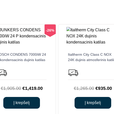
-26%
OSCH CONDENS 7000iW 24
Italtherm City Class C NOX
kondensacinis dujinis katilas
24K dujinis atmosferinis kati
Original
Current
Original
C
€
1,905.00
€
1,419.00
€
1,265.00
€
935.00
price
price
price
p
was:
is:
was:
i
Į krepšelį
Į krepšelį
€1,905.00.
€1,419.00.
€1,265.0
€