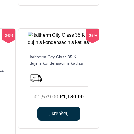
-26%
-25%
Italtherm City Class 35 K
dujinis kondensacinis katilas
las
Original
Current
€
1,579.00
€
1,180.00
urrent
price
price
rice
was:
is:
Į krepšelį
s:
€1,579.00.
€1,180.00.
0.
935.00.