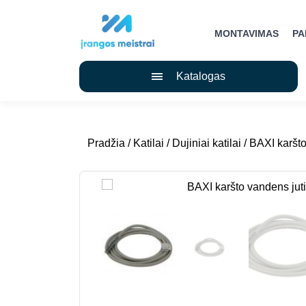
MONTAVIMAS
P
Katalogas
Pradžia
/
Katilai
/
Dujiniai katilai
/ BAXI karšto