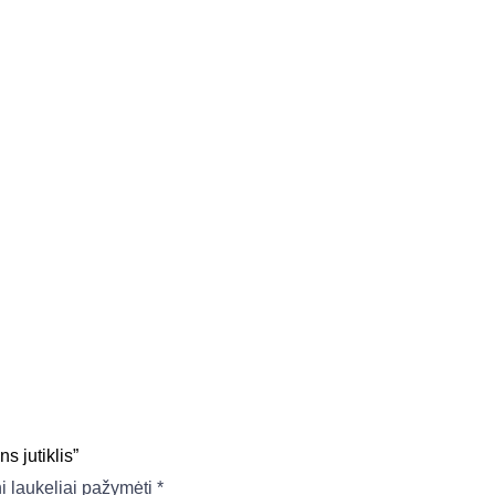
 jutiklis”
ni laukeliai pažymėti
*