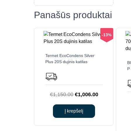
Panašūs produktai
-13%
Termet EcoCondens Silver
Plus 20S dujinis katilas
B
P 
Original
Current
€
1,150.00
€
1,006.00
price
price
was:
is:
Į krepšelį
€1,150.00.
€1,006.00.