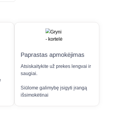
Paprastas apmokėjimas
Atsiskaitykite už prekes lengvai ir
saugiai.
e
Siūlome galimybę įsigyti įrangą
išsimokėtinai