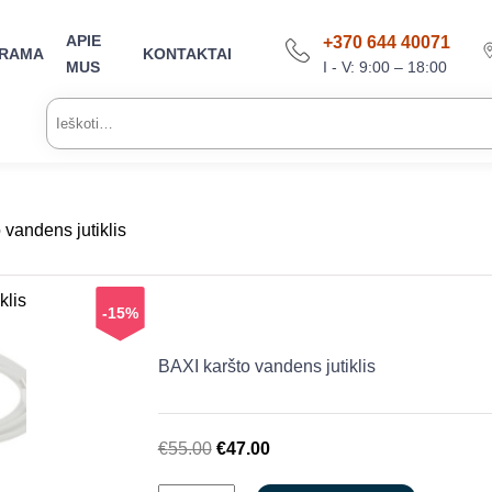
APIE
+370 644 40071
ARAMA
KONTAKTAI
I - V: 9:00 – 18:00
MUS
Ieškoti:
 vandens jutiklis
-15%
BAXI karšto vandens jutiklis
Original
Current
€
55.00
€
47.00
price
price