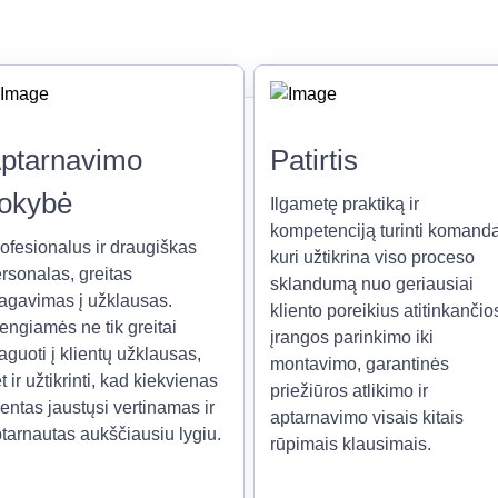
ptarnavimo
Patirtis
okybė
Ilgametę praktiką ir
kompetenciją turinti komanda
ofesionalus ir draugiškas
kuri užtikrina viso proceso
rsonalas, greitas
sklandumą nuo geriausiai
agavimas į užklausas.
kliento poreikius atitinkančio
engiamės ne tik greitai
įrangos parinkimo iki
aguoti į klientų užklausas,
montavimo, garantinės
t ir užtikrinti, kad kiekvienas
priežiūros atlikimo ir
ientas jaustųsi vertinamas ir
aptarnavimo visais kitais
tarnautas aukščiausiu lygiu.
rūpimais klausimais.