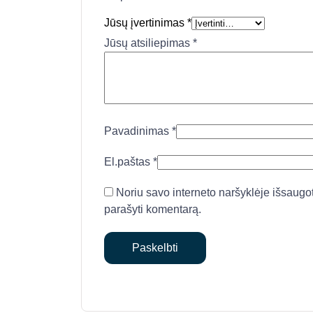
Jūsų įvertinimas
*
Jūsų atsiliepimas
*
Pavadinimas
*
El.paštas
*
Noriu savo interneto naršyklėje išsaugoti 
parašyti komentarą.