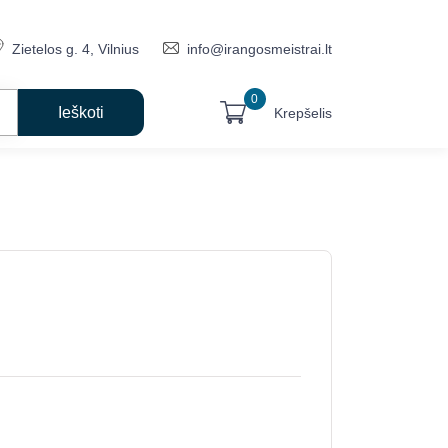
Zietelos g. 4, Vilnius
info@irangosmeistrai.lt
0
Krepšelis