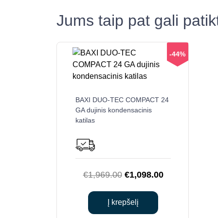
Jums taip pat gali pati
-44%
BAXI DUO-TEC COMPACT 24
GA dujinis kondensacinis
katilas
Original
Current
€
1,969.00
€
1,098.00
price
price
was:
is:
Į krepšelį
€1,969.00.
€1,098.00.