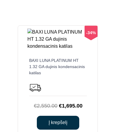
-34%
BAXI LUNA PLATINUM HT
1.32 GA dujinis kondensacinis
katilas
Original
Current
€
2,550.00
€
1,695.00
price
price
was:
is:
Į krepšelį
€2,550.00.
€1,695.00.