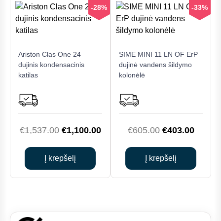
-28%
-33%
Ariston Clas One 24
SIME MINI 11 LN OF ErP
dujinis kondensacinis
dujinė vandens šildymo
katilas
kolonėlė
Original
Current
Original
Curren
€
1,537.00
€
1,100.00
€
605.00
€
403.00
price
price
price
price
was:
is:
was:
is:
Į krepšelį
Į krepšelį
€1,537.00.
€1,100.00.
€605.00.
€403.0