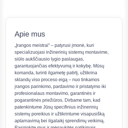
Apie mus
„Įrangos meistrai“ – patyrusi įmonė, kuri
specializuojasi inžinerinių sistemų montavime,
siūlo aukščiausio lygio paslaugas,
garantuojančias efektyvumą ir kokybę. Mūsų
komanda, turinti ilgametę patirtį, užtikrina
sklandų viso proceso eigą – nuo tinkamos
įrangos parinkimo, pardavimo ir pristatymo iki
profesionalaus montavimo, garantinės ir
pogarantinės priežiūros. Dirbame tam, kad
patenkintume Jūsų specifinius inžinerinių
sistemų poreikius ir užtikrintume visapusišką
aptarnavimą bei ilgalaikį sprendimų veikimą.
Pasirinkite mus ir mėgaukitės patikimais