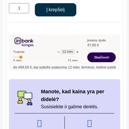
price
price
produkto
was:
is:
Į krepšelį
kiekis:
€517.00.
€499.00.
WOLF
hidraulinis
indas
10
Įmokos dydis
47,85
€
m3/h
−
+
12
mėn.
Trukmė:
Skaičiuoti
6
mėn.
72
mėn.
antis
499,00
€, kai sutartis sudaroma
12
mėn. terminui, metinė palūkanų norma –
13
Manote, kad kaina yra per
didelė?
Susisiekite ir galime derėtis.