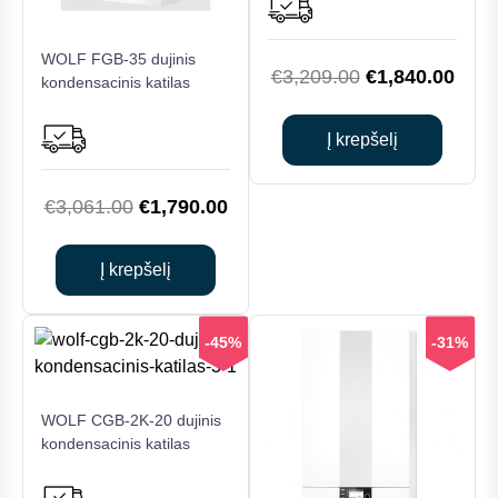
WOLF FGB-35 dujinis
Original
Curr
€
3,209.00
€
1,840.00
kondensacinis katilas
price
price
was:
is:
Į krepšelį
€3,209.00.
€1,8
Original
Current
€
3,061.00
€
1,790.00
price
price
was:
is:
Į krepšelį
€3,061.00.
€1,790.00.
-45%
-31%
WOLF CGB-2K-20 dujinis
kondensacinis katilas