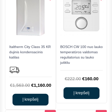
Italtherm City Class 35 KR
BOSCH CW 100 nuo lauko
dujinis kondensacinis
temperatūros valdomas
katilas
reguliatorius su lauko
jutikliu
Original
Curren
€
222.00
€
160.00
Original
Current
€
1,563.00
€
1,160.00
price
price
price
price
was:
is:
Į krepšelį
was:
is:
€222.00.
€160.0
Į krepšelį
€1,563.00.
€1,160.00.