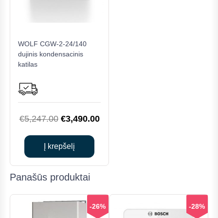
WOLF CGW-2-24/140
dujinis kondensacinis
katilas
Original
Current
€
5,247.00
€
3,490.00
price
price
was:
is:
Į krepšelį
€5,247.00.
€3,490.00.
Panašūs produktai
-26%
-28%