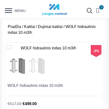
0
MENIU
Pradžia
/
Katilai
/
Dujiniai katilai
/ WOLF hidraulinis
indas 10 m3/h
-3%
WOLF hidraulinis indas 10 m3/h
Original
Current
€
517.00
€
499.00