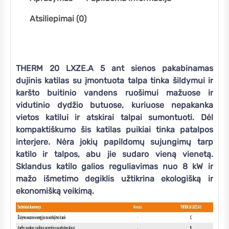
Atsiliepimai (0)
THERM 20 LXZE.A 5 ant sienos pakabinamas
dujinis katilas su įmontuota talpa tinka šildymui ir
karšto buitinio vandens ruošimui mažuose ir
vidutinio dydžio butuose, kuriuose nepakanka
vietos katilui ir atskirai talpai sumontuoti. Dėl
kompaktiškumo šis katilas puikiai tinka patalpos
interjere. Nėra jokių papildomų sujungimų tarp
katilo ir talpos, abu jie sudaro vieną vienetą.
Sklandus katilo galios reguliavimas nuo 8 kW ir
mažo išmetimo degiklis užtikrina ekologišką ir
ekonomišką veikimą.