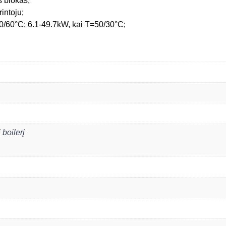
 blokas;
intoju;
80/60°C; 6.1-49.7kW, kai T=50/30°C;
boilerį