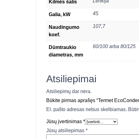
Lenkija
Kilmės šalis
45
Galia, kW
107,7
Naudingumo
koef.
60/100 arba 80/125
Dūmtraukio
diametras, mm
Atsiliepimai
Atsiliepimų dar nėra.
Būkite pirmas aprašęs “Termet EcoCondens
El. pašto adresas nebus skelbiamas.
Būti
Jūsų įvertinimas
*
Jūsų atsiliepimas
*