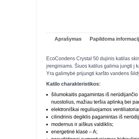
Aprašymas
Papildoma informaci
EcoCondens Crystal 50 dujinis katilas ski
įrenginiams. Šiuos katilus galima jungti į k
Yra galimybė prijungti karšto vandens šild
Katilo charakteristikos:
šilumokaitis pagamintas iš nerūdijančio
nuostolius, mažiau teršia aplinką bei pa
elektroniškai reguliuojamos ventiliatori
cilindrinis degiklis pagamintas iš nerūdi
modernus ir aiškus valdiklis;
energetinė klasė – A;