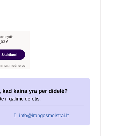
kos dydis
,03
€
Skaičiuoti
 palūkanų norma –
9,90
%
, sutarties sudarymo mokestis -
3,00
%, mėnesio sutarties 
 kad kaina yra per didelė?
te ir galime derėtis.
info@irangosmeistrai.lt