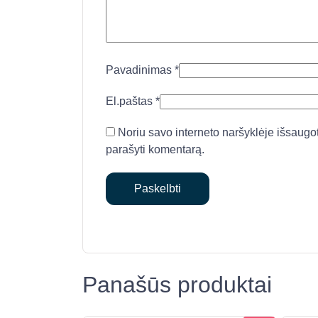
Pavadinimas
*
El.paštas
*
Noriu savo interneto naršyklėje išsaugoti 
parašyti komentarą.
Panašūs produktai