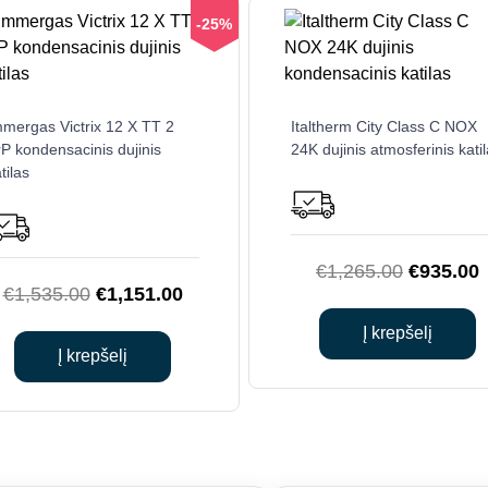
-25%
mmergas Victrix 12 X TT 2
Italtherm City Class C NOX
P kondensacinis dujinis
24K dujinis atmosferinis kati
tilas
Original
C
€
1,265.00
€
935.00
Original
Current
€
1,535.00
€
1,151.00
price
p
price
price
was:
i
Į krepšelį
was:
is:
Į krepšelį
€1,265.0
€
€1,535.00.
€1,151.00.