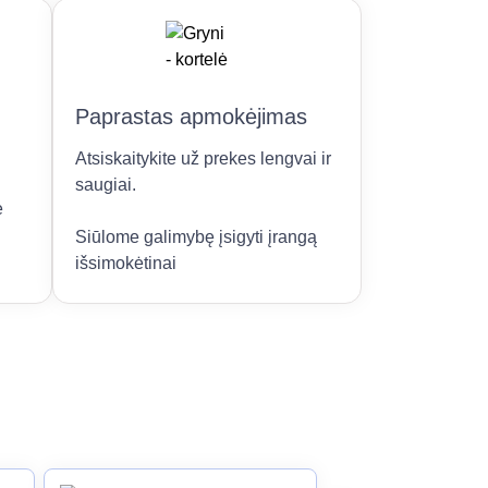
Paprastas apmokėjimas
Atsiskaitykite už prekes lengvai ir
saugiai.
e
Siūlome galimybę įsigyti įrangą
išsimokėtinai