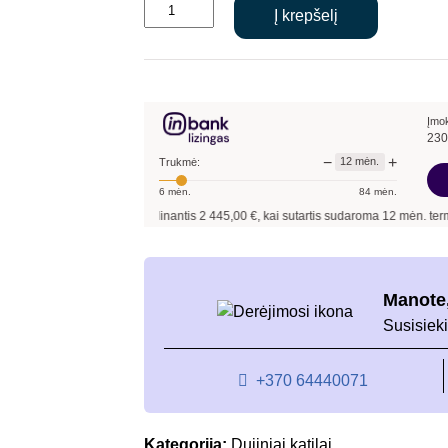
produkto
was:
is:
Į krepšelį
kiekis:
€3,085.00.
€2,445.00.
Termet
EcoCondens
Crystal
50S
Įmo
230
dujinis
−
+
12
mėn.
Trukmė:
katilas
6
mėn.
84
mėn.
Pavyzdžiui, skolinantis
2 445,00
€, kai sutartis sudaroma
12
mėn. terminui, metinė
Manote,
Susisieki
+370 64440071
Kategorija:
Dujiniai katilai