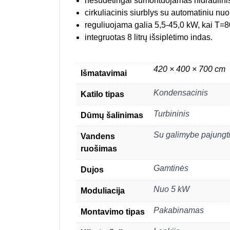
nesudėtingai sumontuojamas hidraulinis
cirkuliacinis siurblys su automatiniu nuor
reguliuojama galia 5,5-45,0 kW, kai T=
integruotas 8 litrų išsiplėtimo indas.
420 × 400 × 700 cm
Išmatavimai
Kondensacinis
Katilo tipas
Turbininis
Dūmų šalinimas
Su galimybe pajungti 
Vandens
ruošimas
Gamtinės
Dujos
Nuo 5 kW
Moduliacija
Pakabinamas
Montavimo tipas