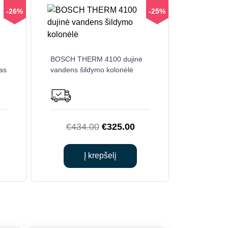
-26%
-25%
BOSCH THERM 4100 dujinė
las
vandens šildymo kolonėlė
urrent
Original
Current
€
434.00
€
325.00
rice
price
price
s:
was:
is:
Į krepšelį
0.
935.00.
€434.00.
€325.00.