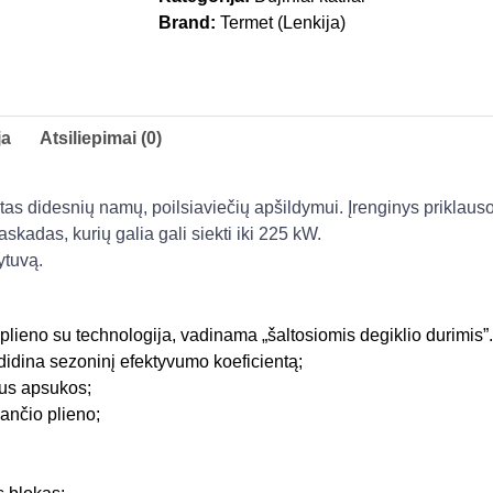
Brand:
Termet (Lenkija)
ja
Atsiliepimai (0)
rtas didesnių namų, poilsiaviečių apšildymui. Įrenginys priklau
askadas, kurių galia gali siekti iki 225 kW.
ytuvą.
 plieno su technologija, vadinama „šaltosiomis degiklio durimis
didina sezoninį efektyvumo koeficientą;
aus apsukos;
jančio plieno;