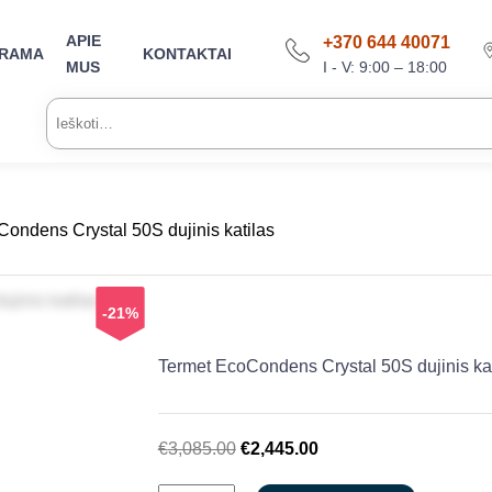
APIE
+370 644 40071
ARAMA
KONTAKTAI
I - V: 9:00 – 18:00
MUS
Ieškoti:
Condens Crystal 50S dujinis katilas
-21%
Termet EcoCondens Crystal 50S dujinis kat
Original
Current
€
3,085.00
€
2,445.00
price
price