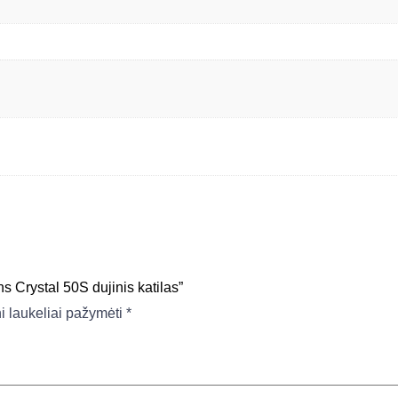
 Crystal 50S dujinis katilas”
ni laukeliai pažymėti
*