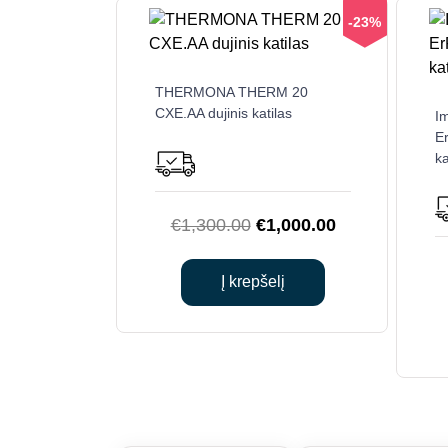
-23%
THERMONA THERM 20
CXE.AA dujinis katilas
I
Er
ka
Original
Current
€
1,300.00
€
1,000.00
price
price
was:
is:
Į krepšelį
€1,300.00.
€1,000.00.