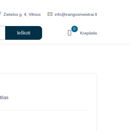
Zietelos g. 4, Vilnius
info@irangosmeistrai.lt
0
Krepšelis
ilas