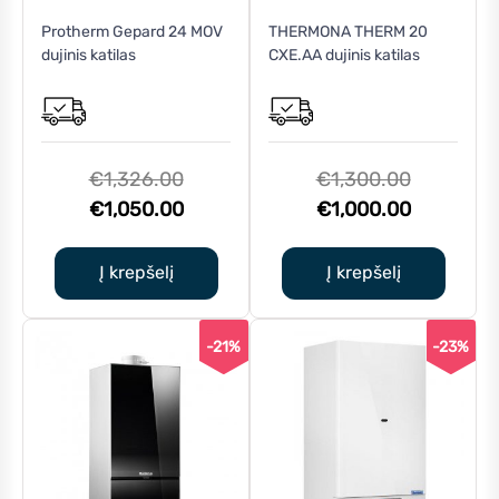
Protherm Gepard 24 MOV
THERMONA THERM 20
dujinis katilas
CXE.AA dujinis katilas
Original
Original
€
1,326.00
€
1,300.00
price
Current
price
Current
€
1,050.00
€
1,000.00
was:
price
was:
price
€1,326.00.
is:
€1,300.0
is:
Į krepšelį
Į krepšelį
€1,050.00.
€1,000.0
-21%
-23%