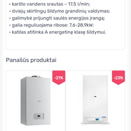
• karšto vandens srautas – 17,5 l/min;
• dviejų skirtingų šildymo grandinių valdymas;
• galimybė prijungti saulės energijos įrangą;
• galia reguliuojama ribose: 7,6-28,9kW;
• katilas atitinka A energetinę klasę šildymui.
Panašūs produktai
-21%
-23%