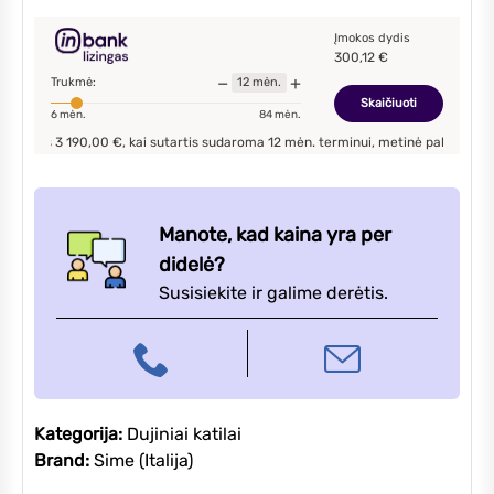
EV
HE
Įmokos dydis
300,12
€
30/55
−
+
Trukmė:
12
mėn.
dujinis
Skaičiuoti
6
mėn.
84
mėn.
kondensacinis
s
3 190,00
€, kai sutartis sudaroma
12
mėn. terminui, metinė palūkanų norma –
9
katilas
su
integruotu
55l
Manote, kad kaina yra per
vandens
didelė?
šildytuvu
Susisiekite ir galime derėtis.
Kategorija:
Dujiniai katilai
Brand:
Sime (Italija)