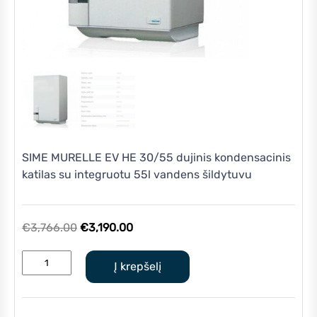
SIME MURELLE EV HE 30/55 dujinis kondensacinis
katilas su integruotu 55l vandens šildytuvu
Original
Current
€
3,766.00
€
3,190.00
price
price
produkto
was:
is:
Į krepšelį
kiekis:
€3,766.00.
€3,190.00.
SIME
MURELLE