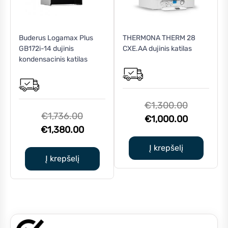
Buderus Logamax Plus
THERMONA THERM 28
GB172i-14 dujinis
CXE.AA dujinis katilas
kondensacinis katilas
Original
€
1,300.00
Original
€
1,736.00
price
Current
€
1,000.00
price
Current
€
1,380.00
was:
price
was:
price
€1,300.0
is:
Į krepšelį
€1,736.00.
is:
Į krepšelį
€1,000.0
€1,380.00.