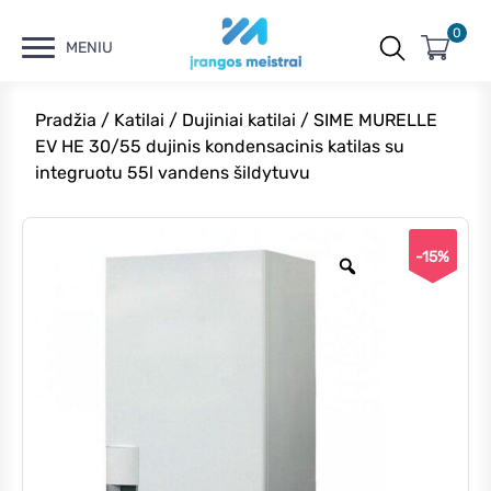
0
MENIU
Pradžia
/
Katilai
/
Dujiniai katilai
/ SIME MURELLE
EV HE 30/55 dujinis kondensacinis katilas su
integruotu 55l vandens šildytuvu
-15%