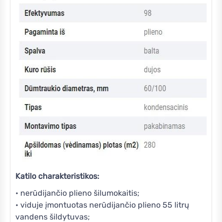
Katilo charakteristikos:
• nerūdijančio plieno šilumokaitis;
• viduje įmontuotas nerūdijančio plieno 55 litrų
vandens šildytuvas;