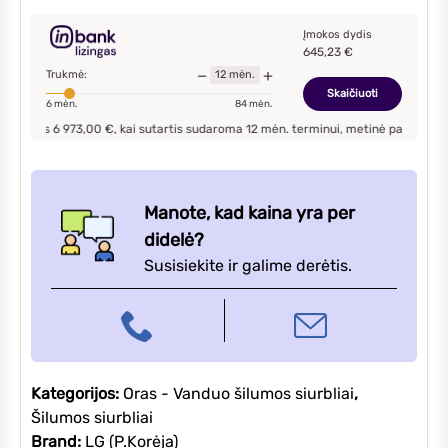
LG
Therma
Įmokos dydis
645,23
€
V
−
+
Trukmė:
12
mėn.
HU071MR/
Skaičiuoti
6
mėn.
84
mėn.
HN0916T
s
6 973,00
€, kai sutartis sudaroma
12
mėn. terminui, metinė palūkanų norma –
su
vandens
šildytuvu
7,0kW
Manote, kad kaina yra per
su
didelė?
Wi-
Susisiekite ir galime derėtis.
Fi
Kategorijos:
Oras - Vanduo šilumos siurbliai
,
Šilumos siurbliai
Brand:
LG (P.Korėja)