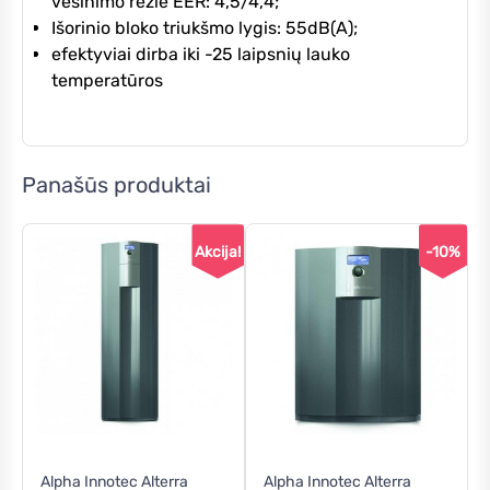
vėsinimo režie EER: 4,5/4,4;
Išorinio bloko triukšmo lygis: 55dB(A);
efektyviai dirba iki -25 laipsnių lauko
temperatūros
Panašūs produktai
Akcija!
-10%
This
Alpha Innotec Alterra
Alpha Innotec Alterra
product