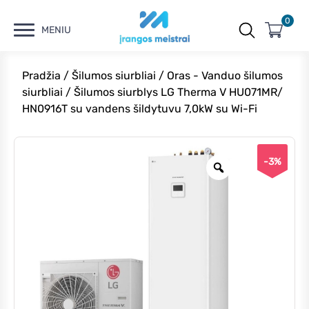
0
MENIU
Pradžia
/
Šilumos siurbliai
/
Oras - Vanduo šilumos
siurbliai
/ Šilumos siurblys LG Therma V HU071MR/
HN0916T su vandens šildytuvu 7,0kW su Wi-Fi
-3%