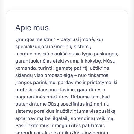
Apie mus
„Įrangos meistrai“ – patyrusi įmonė, kuri
specializuojasi inžinerinių sistemų
montavime, siūlo aukščiausio lygio paslaugas,
garantuojančias efektyvumą ir kokybę. Mūsų
komanda, turinti ilgametę patirtį, užtikrina
sklandų viso proceso eigą – nuo tinkamos
įrangos parinkimo, pardavimo ir pristatymo iki
profesionalaus montavimo, garantinės ir
pogarantinės priežiūros. Dirbame tam, kad
patenkintume Jūsų specifinius inžinerinių
sistemų poreikius ir užtikrintume visapusišką
aptarnavimą bei ilgalaikį sprendimų veikimą.
Pasirinkite mus ir mėgaukitės patikimais
sprendimais, kurie atitiks Jūsų inžinerinių