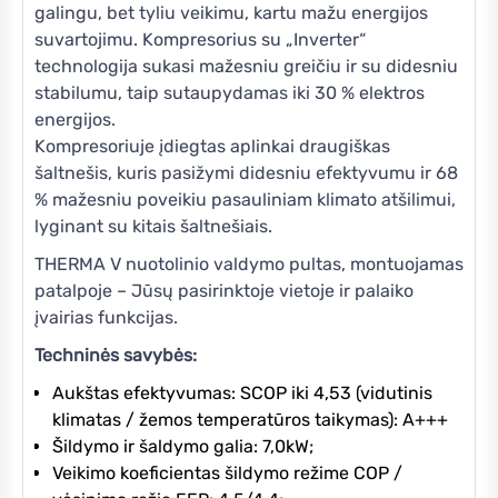
galingu, bet tyliu veikimu, kartu mažu energijos
suvartojimu. Kompresorius su „Inverter“
technologija sukasi mažesniu greičiu ir su didesniu
stabilumu, taip sutaupydamas iki 30 % elektros
energijos.
Kompresoriuje įdiegtas aplinkai draugiškas
šaltnešis, kuris pasižymi didesniu efektyvumu ir 68
% mažesniu poveikiu pasauliniam klimato atšilimui,
lyginant su kitais šaltnešiais.
THERMA V nuotolinio valdymo pultas, montuojamas
patalpoje – Jūsų pasirinktoje vietoje ir palaiko
įvairias funkcijas.
Techninės savybės:
Aukštas efektyvumas: SCOP iki 4,53 (vidutinis
klimatas / žemos temperatūros taikymas): A+++
Šildymo ir šaldymo galia: 7,0kW;
Veikimo koeficientas šildymo režime COP /