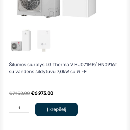
Šilumos siurblys LG Therma V HU071MR/ HN0916T
su vandens šildytuvu 7,0kW su Wi-Fi
Original
Current
€
7,152.00
€
6,973.00
price
price
produkto
was:
is:
Į krepšelį
kiekis:
€7,152.00.
€6,973.00.
Šilumos
siurblys