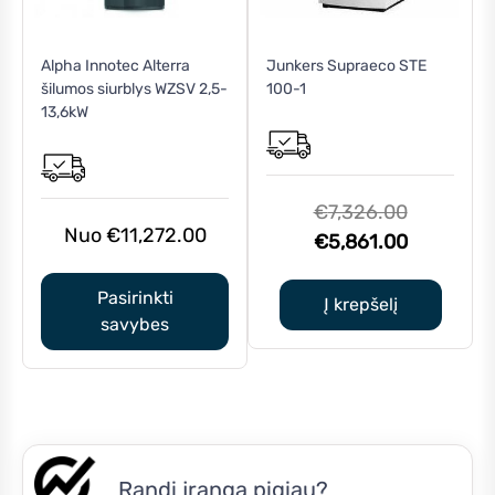
This
Alpha Innotec Alterra
Junkers Supraeco STE
product
šilumos siurblys WZSV 2,5-
100-1
has
13,6kW
multiple
variants.
The
options
Original
€
7,326.00
may
€
11,272.00
price
Current
€
5,861.00
be
was:
price
chosen
Pasirinkti
€7,326.0
is:
Į krepšelį
on
savybes
€5,861.0
the
product
page
Randi įrangą pigiau?