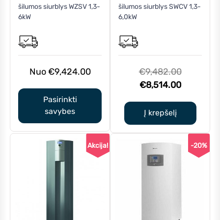
šilumos siurblys WZSV 1,3-
šilumos siurblys SWCV 1,3-
has
6kW
6,0kW
multiple
variants.
The
options
may
Original
€
9,424.00
€
9,482.00
be
Current
price
€
8,514.00
chosen
price
was:
Pasirinkti
on
is:
€9,482.0
savybes
Į krepšelį
the
€8,514.0
product
page
Akcija!
-20%