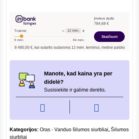
siurblys
Fujitsu
High
Įmokos dydis
784,68
€
power
−
+
12
mėn.
Trukmė:
WGYK160DG9
Skaičiuoti
6
mėn.
84
mėn.
WOYK160LCTA
s
8 480,00
€, kai sutartis sudaroma
12
mėn. terminui, metinė palūkanų norma –
7,9
15.7/13.5kW
trifazis
su
190
Manote, kad kaina yra per
L
didelė?
talpa
Susisiekite ir galime derėtis.
Kategorijos:
Oras - Vanduo šilumos siurbliai
,
Šilumos
siurbliai