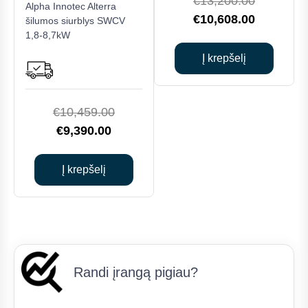
€
13,200.00
Alpha Innotec Alterra
price
Current
€
10,608.00
šilumos siurblys SWCV
1,8-8,7kW
was:
price
€13,200.0
is:
Į krepšelį
€10,608.0
Original
€
10,459.00
Current
price
€
9,390.00
price
was:
is:
€10,459.00.
Į krepšelį
€9,390.00.
Randi įrangą pigiau?