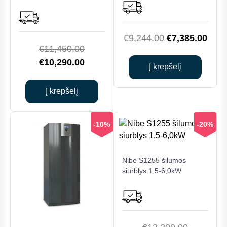
Original
Curr
€
9,244.00
€
7,385.00
Original
€
11,450.00
price
price
price
Current
€
10,290.00
was:
is:
Į krepšelį
was:
price
€9,244.00.
€7,3
€11,450.00.
is:
Į krepšelį
€10,290.00.
-10%
-20%
Nibe S1255 šilumos
siurblys 1,5-6,0kW
Original