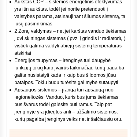
Aukštas COP – sistemos energetinis efektyvumas
yra itin aukštas, todėl jei norite pretenduoti į
valstybės paramą, atsinaujinant šilumos sistemą, tai
jūsų pasirinkimas.
2 Zonų valdymas – net jei karštas vanduo tiekiamas
į dvi skirtingas sistemas ( pvz. į grindis ir radiatorių ),
vistiek galima valdyti abiejų sistemų temperatūras
atskirtai
Energijos taupymas – įrenginys turi daugybė
funkcijų tokių kaip įvairūs laikmačiai, kurių pagalba
galite nusistatyti kada ir kaip bus šildomos jūsų
patalpos. Tokiu būdu turėsite galimybė sutaupyti.
Apsaugos sistemos – įranga turi apsaugą nuo
legioneliozės. Vanduo, kuris bus jums tiekiamas,
bus švarus todėl galėsite būti ramūs. Taip pat
įrenginyje yra įdiegtos anti – užšalimo sistemos,
kurių pagalba įrenginys veiks net ir šalčiausiu oru.