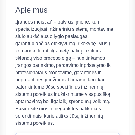
Apie mus
„Įrangos meistrai“ – patyrusi įmonė, kuri
specializuojasi inžinerinių sistemų montavime,
siūlo aukščiausio lygio paslaugas,
garantuojančias efektyvumą ir kokybę. Mūsų
komanda, turinti ilgametę patirtį, užtikrina
sklandų viso proceso eigą – nuo tinkamos
įrangos parinkimo, pardavimo ir pristatymo iki
profesionalaus montavimo, garantinės ir
pogarantinės priežiūros. Dirbame tam, kad
patenkintume Jūsų specifinius inžinerinių
sistemų poreikius ir užtikrintume visapusišką
aptarnavimą bei ilgalaikį sprendimų veikimą.
Pasirinkite mus ir mėgaukitės patikimais
sprendimais, kurie atitiks Jūsų inžinerinių
sistemų poreikius.