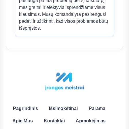
paslauga patiria problemų per šį laikotarpį,
mes greitai ir efektyviai sprendžiame visus
klausimus. Mūsų komanda yra pasirengusi
padėti ir užtikrinti, kad visos problemos būtų
išspręstos.
Pagrindinis
Išsimokėtinai
Parama
Apie Mus
Kontaktai
Apmokėjimas