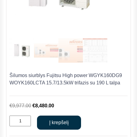
Šilumos siurblys Fujitsu High power WGYK160DG9
WOYK160LCTA 15.7/13.5kW trifazis su 190 L talpa
Original
Current
€
9,977.00
€
8,480.00
price
price
produkto
was:
is:
Į krepšelį
kiekis:
€9,977.00.
€8,480.00.
Šilumos