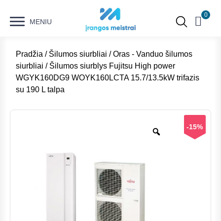
0
MENIU
Pradžia
/
Šilumos siurbliai
/
Oras - Vanduo šilumos
siurbliai
/ Šilumos siurblys Fujitsu High power
WGYK160DG9 WOYK160LCTA 15.7/13.5kW trifazis
su 190 L talpa
-15%