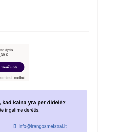
kos dydis
,39
€
Skaičiuoti
inė palūkanų norma –
7,90
%
, sutarties sudarymo mokestis -
3,00
%, mėnesio sutart
 kad kaina yra per didelė?
te ir galime derėtis.
info@irangosmeistrai.lt