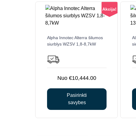
Akcija!
This
Alpha Innotec Alterra šilumos
Al
product
siurblys WZSV 1,8-8,7kW
s
has
multiple
variants.
The
options
€
10,444.00
may
be
Pasirinkti
chosen
savybes
on
the
product
page