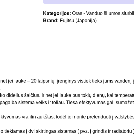
Kategorijos:
Oras - Vanduo šilumos siurbli
Brand:
Fujitsu (Japonija)
t jei lauke – 20 laipsnių, įrenginys vistiek tieks jums vandenį 
.
ko didelius šalčius. Ir net jei lauke bus tokių dienų, kai tempera
pagalba sistema veiks ir toliau. Tiesa efektyvumas gali sumažėti,
yvumas yra itin aukštas, todėl jei norite pretenduoti į valstybė
iekiamas į dvi skirtingas sistemas ( pvz. į grindis ir radiatorių 