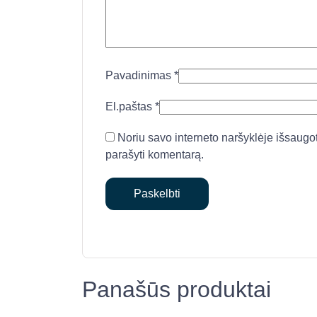
Pavadinimas
*
El.paštas
*
Noriu savo interneto naršyklėje išsaugoti 
parašyti komentarą.
Panašūs produktai