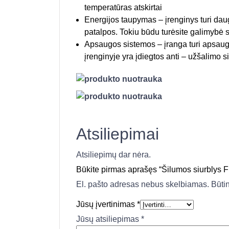
temperatūras atskirtai
Energijos taupymas – įrenginys turi daugy
patalpos. Tokiu būdu turėsite galimybė s
Apsaugos sistemos – įranga turi apsaugą
įrenginyje yra įdiegtos anti – užšalimo s
Atsiliepimai
Atsiliepimų dar nėra.
Būkite pirmas aprašęs “Šilumos siurbly
El. pašto adresas nebus skelbiamas.
Būti
Jūsų įvertinimas
*
Jūsų atsiliepimas
*