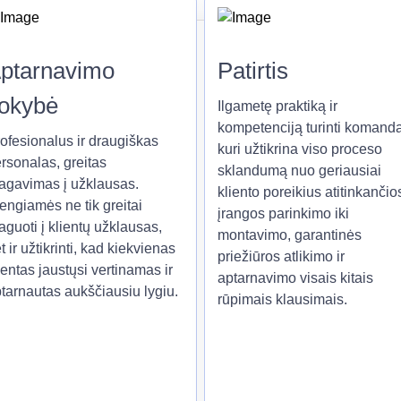
ptarnavimo
Patirtis
okybė
Ilgametę praktiką ir
kompetenciją turinti komanda
ofesionalus ir draugiškas
kuri užtikrina viso proceso
rsonalas, greitas
sklandumą nuo geriausiai
agavimas į užklausas.
kliento poreikius atitinkančio
engiamės ne tik greitai
įrangos parinkimo iki
aguoti į klientų užklausas,
montavimo, garantinės
t ir užtikrinti, kad kiekvienas
priežiūros atlikimo ir
ientas jaustųsi vertinamas ir
aptarnavimo visais kitais
tarnautas aukščiausiu lygiu.
rūpimais klausimais.