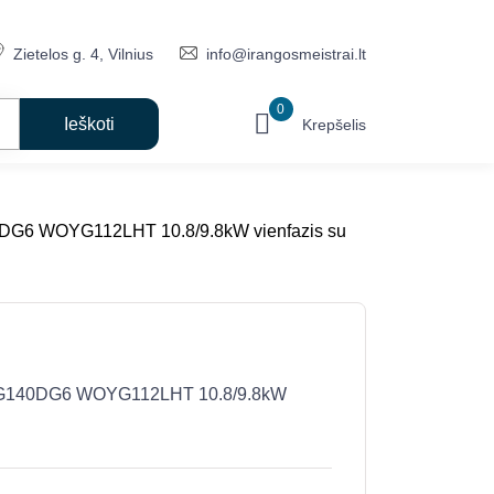
Zietelos g. 4, Vilnius
info@irangosmeistrai.lt
0
Krepšelis
40DG6 WOYG112LHT 10.8/9.8kW vienfazis su
WGYG140DG6 WOYG112LHT 10.8/9.8kW