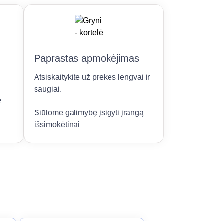
Paprastas apmokėjimas
Atsiskaitykite už prekes lengvai ir
saugiai.
e
Siūlome galimybę įsigyti įrangą
išsimokėtinai