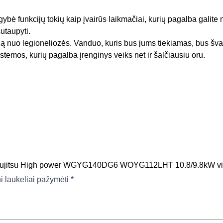
bė funkcijų tokių kaip įvairūs laikmačiai, kurių pagalba galite 
utaupyti.
 nuo legioneliozės. Vanduo, kuris bus jums tiekiamas, bus švaru
istemos, kurių pagalba įrenginys veiks net ir šalčiausiu oru.
s Fujitsu High power WGYG140DG6 WOYG112LHT 10.8/9.8kW vien
ni laukeliai pažymėti
*