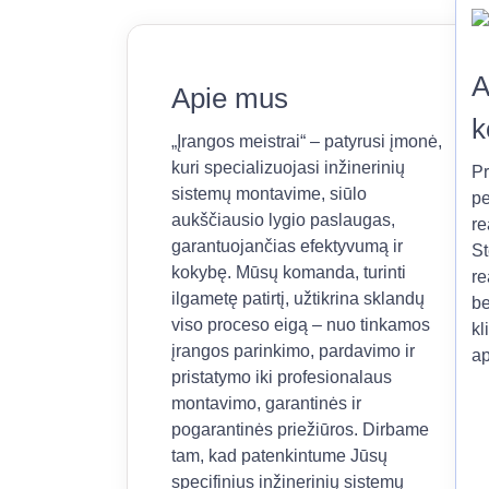
A
Apie mus
k
„Įrangos meistrai“ – patyrusi įmonė,
kuri specializuojasi inžinerinių
Pr
sistemų montavime, siūlo
pe
aukščiausio lygio paslaugas,
re
garantuojančias efektyvumą ir
St
kokybę. Mūsų komanda, turinti
re
ilgametę patirtį, užtikrina sklandų
be
viso proceso eigą – nuo tinkamos
kl
įrangos parinkimo, pardavimo ir
ap
pristatymo iki profesionalaus
montavimo, garantinės ir
pogarantinės priežiūros. Dirbame
tam, kad patenkintume Jūsų
specifinius inžinerinių sistemų