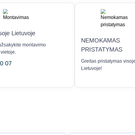
oje Lietuvoje
NEMOKAMAS
r užsakykite montavimo
PRISTATYMAS
vietoje.
Greitas pristatymas visoj
0 07
Lietuvoje!