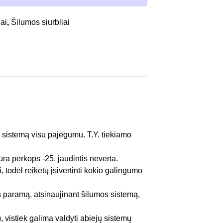
ai
,
Šilumos siurbliai
į sistemą visu pajėgumu. T.Y. tiekiamo
tūra perkops -25, jaudintis neverta.
 todėl reikėtų įsivertinti kokio galingumo
s paramą, atsinaujinant šilumos sistemą,
), vistiek galima valdyti abiejų sistemų