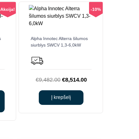
Akcija!
-10%
s
Alpha Innotec Alterra šilumos
siurblys SWCV 1,3-6,0kW
Original
Current
€
9,482.00
€
8,514.00
price
price
was:
is:
Į krepšelį
€9,482.00.
€8,514.00.