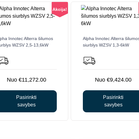
Akcija!
This
This
pha Innotec Alterra šilumos
Alpha Innotec Alterra šilumo
product
product
iurblys WZSV 2,5-13,6kW
siurblys WZSV 1,3-6kW
has
has
multiple
multiple
variants.
variants.
The
The
options
options
€
11,272.00
€
9,424.00
may
may
be
be
Pasirinkti
Pasirinkti
chosen
chosen
savybes
savybes
on
on
the
the
product
product
page
page