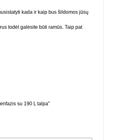
nusistatyti kada ir kaip bus šildomos jūsų
s todėl galėsite būti ramūs. Taip pat
fazis su 190 L talpa”