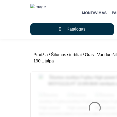
MONTAVIMAS
P
Katalogas
Pradžia
/
Šilumos siurbliai
/
Oras - Vanduo šil
190 L talpa