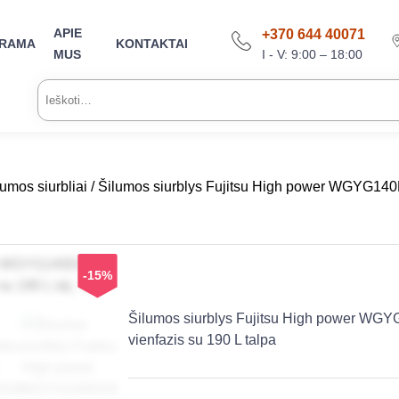
APIE
+370 644 40071
ARAMA
KONTAKTAI
I - V: 9:00 – 18:00
MUS
Ieškoti:
umos siurbliai
/ Šilumos siurblys Fujitsu High power WGYG1
-15%
Šilumos siurblys Fujitsu High power 
vienfazis su 190 L talpa