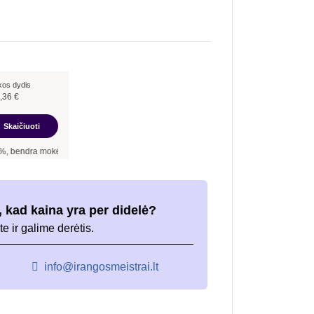
kos dydis
,36
€
Skaičiuoti
kėtina suma –
2 392,32
€, mėnesio įmoka –
199,36
€.
 kad kaina yra per didelė?
te ir galime derėtis.
info@irangosmeistrai.lt
i