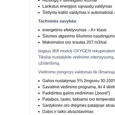
Atostogų ir savaitgalio režimai
Lankstus energijos sąnaudų valdymas
Šildymo katilo valdymas ir automatiniai a
Techninės savybės:
energetinis efektyvumas – A+ klasė
Šilumos atgavimo šiluminis naudingum
Maksimalus oro srautas 207 m3/val.
Įsigijus Wifi modulį OXYGEN rekuperatorių 
Tiksliai nustatykite vėdinimo intensyvumą, 
užsiteršimą.
Vėdinimo įrenginys valdomas tik išmaniaj
Galios nustatymas 5% žingsniu 30-100%
Savaitinė vėdinimo programa, iki 4 skirt
Padidintos galios vėdinimas („boost”)
Patalpos, lauko, tiekiamo oro temperat
Santykinės oro drėgmės patalpoje atva
Datos ir laiko atvaizdavimas