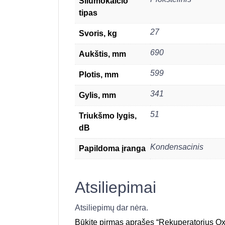
Šilumokaičio
tipas
27
Svoris, kg
690
Aukštis, mm
599
Plotis, mm
341
Gylis, mm
51
Triukšmo lygis,
dB
Kondensacinis
Papildoma įranga
Atsiliepimai
Atsiliepimų dar nėra.
Būkite pirmas aprašęs “Rekuperatorius Ox