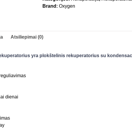
Brand:
Oxygen
ja
Atsiliepimai (0)
kuperatorius yra plokštelinis rekuperatorius su kondensac
 reguliavimas
ai dienai
vimas
way