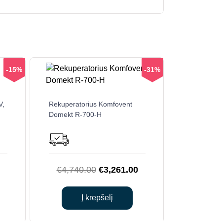
-15%
-31%
V,
Rekuperatorius Komfovent
Domekt R-700-H
Current
Original
Current
€
4,740.00
€
3,261.00
price
price
price
is:
was:
is:
Į krepšelį
.
€4,805.00.
€4,740.00.
€3,261.00.