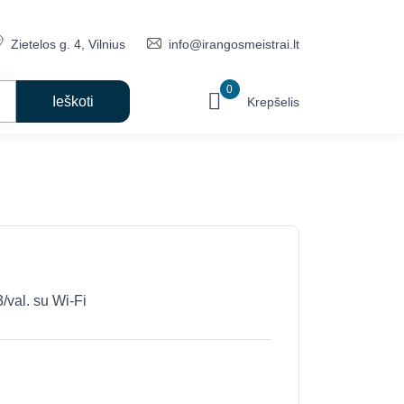
Zietelos g. 4, Vilnius
info@irangosmeistrai.lt
0
Krepšelis
val. su Wi-Fi