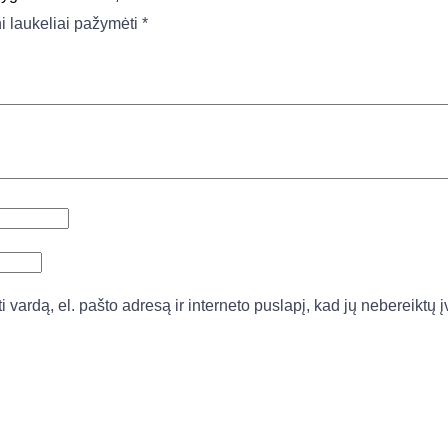
ni laukeliai pažymėti
*
vardą, el. pašto adresą ir interneto puslapį, kad jų nebereiktų įv