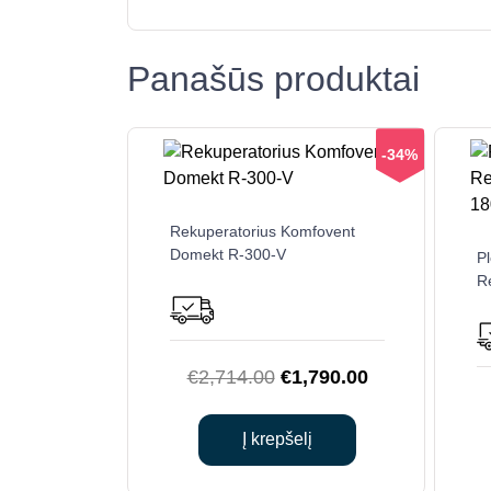
Panašūs produktai
-34%
Rekuperatorius Komfovent
Domekt R-300-V
Pl
R
Original
Current
€
2,714.00
€
1,790.00
price
price
was:
is:
Į krepšelį
€2,714.00.
€1,790.00.