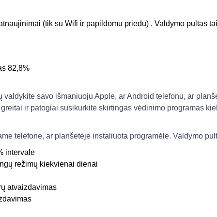
tnaujinimai (tik su Wifi ir papildomu priedu) . Valdymo pultas tai
as 82,8%
valdykite savo išmaniuoju Apple, ar Android telefonu, ar planšet
greitai ir patogiai susikurkite skirtingas vėdinimo programas kiek
ame telefone, ar planšetėje instaliuota programėle. Valdymo pu
 intervale
ingų režimų kiekvienai dienai
ūrų atvaizdavimas
izdavimas