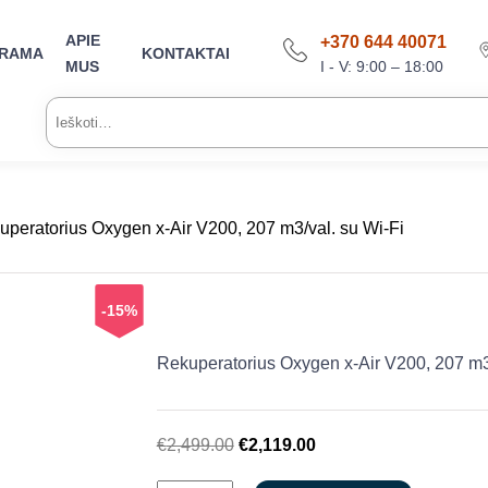
APIE
+370 644 40071
ARAMA
KONTAKTAI
I - V: 9:00 – 18:00
MUS
Ieškoti:
uperatorius Oxygen x-Air V200, 207 m3/val. su Wi-Fi
-15%
Rekuperatorius Oxygen x-Air V200, 207 m3/
Original
Current
€
2,499.00
€
2,119.00
price
price