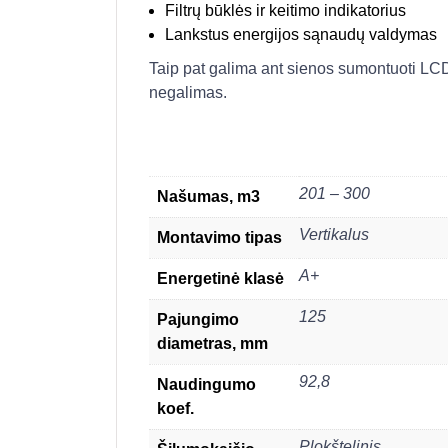
Filtrų būklės ir keitimo indikatorius
Lankstus energijos sąnaudų valdymas
Taip pat galima ant sienos sumontuoti LCD
negalimas.
201 – 300
Našumas, m3
Vertikalus
Montavimo tipas
A+
Energetinė klasė
125
Pajungimo
diametras, mm
92,8
Naudingumo
koef.
Plokštelinis