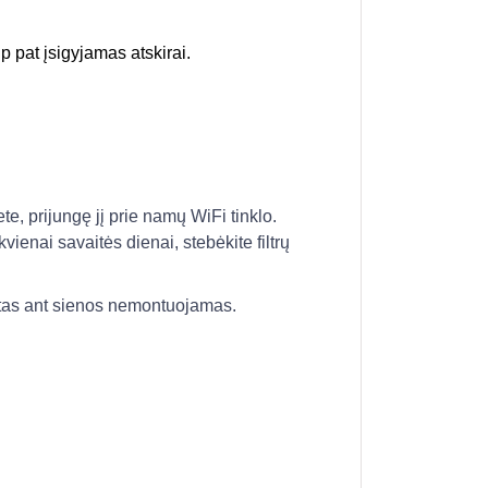
p pat įsigyjamas atskirai.
e, prijungę jį prie namų WiFi tinklo.
vienai savaitės dienai, stebėkite filtrų
ltas ant sienos nemontuojamas.