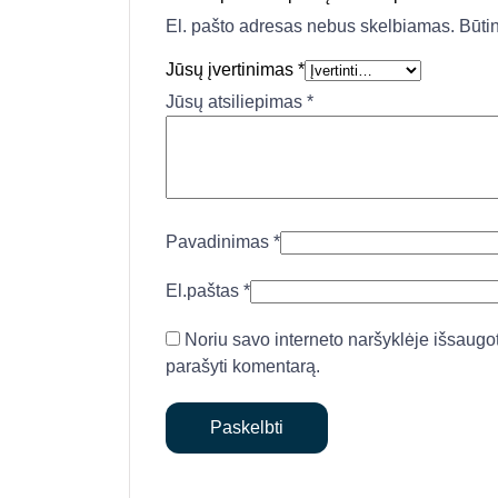
El. pašto adresas nebus skelbiamas.
Būti
Jūsų įvertinimas
*
Jūsų atsiliepimas
*
Pavadinimas
*
El.paštas
*
Noriu savo interneto naršyklėje išsaugoti 
parašyti komentarą.