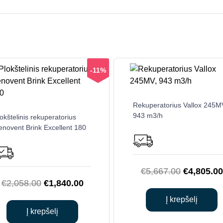
-11%
Rekuperatorius Vallox 245M
943 m3/h
okštelinis rekuperatorius
enovent Brink Excellent 180
Original
€
5,667.00
€
4,805.00
Original
Current
€
2,058.00
€
1,840.00
price
price
price
was:
Į krepšelį
was:
is:
€5,667.00
Į krepšelį