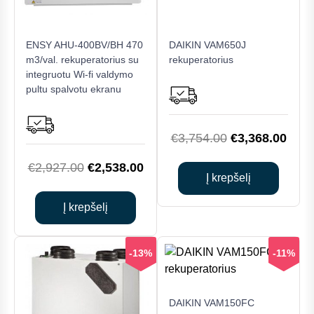
ENSY AHU-400BV/BH 470
DAIKIN VAM650J
m3/val. rekuperatorius su
rekuperatorius
integruotu Wi-fi valdymo
pultu spalvotu ekranu
Original
Curr
€
3,754.00
€
3,368.00
price
price
Original
Current
€
2,927.00
€
2,538.00
was:
is:
Į krepšelį
price
price
€3,754.00.
€3,3
was:
is:
Į krepšelį
€2,927.00.
€2,538.00.
-13%
-11%
DAIKIN VAM150FC