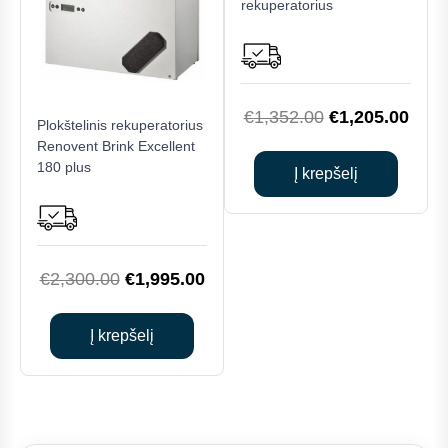
rekuperatorius
Original
Curr
€
1,352.00
€
1,205.00
Plokštelinis rekuperatorius
price
price
Renovent Brink Excellent
180 plus
was:
is:
Į krepšelį
€1,352.00.
€1,2
Original
Current
€
2,300.00
€
1,995.00
price
price
was:
is:
Į krepšelį
€2,300.00.
€1,995.00.