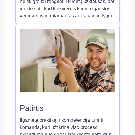
ne tik greitai reaguoti į klientų užklausas, bet
ir užtikrinti, kad kiekvienas klientas jaustųsi
vertinamas ir aptarnautas aukščiausiu lygiu.
Patirtis
Ilgametę praktiką ir kompetenciją turinti
komanda, kuri užtikrina viso proceso
sklandumą nuo geriausiai kliento poreikius