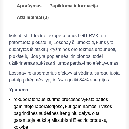
Aprašymas
Papildoma informacija
Atsiliepimai (0)
Mitsubishi Electric rekuperatorius LGH-RVX turi
patentuotą plokštelinį Lossnay šilumokaitį, kuris yra
sudarytas iš atskirų kryžminės oro tėkmės briaunuotų
plokštelių. Jos yra popierinės,itin plonos, todėl
užtikrinamas aukštas šilumos perdavimo efektyvumas.
Lossnay rekuperatorius efektyviai vėdina, sureguliuoja
patalpų drėgmės lygį ir išsaugo iki 84% energijos.
Ypatumai:
rekuperatoriaus kūrimo procesas vyksta paties
gamintojo laboratorijose, kur gaminamos ir visos
pagrindinės sudėtinės įrenginių dalys, o tai
garantuoja aukštą Mitsubishi Electric produktų
kokybę;