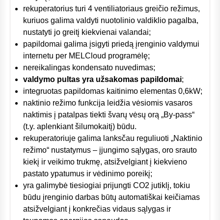
rekuperatorius turi 4 ventiliatoriaus greičio režimus,
kuriuos galima valdyti nuotolinio valdiklio pagalba,
nustatyti jo greitį kiekvienai valandai;
papildomai galima įsigyti priedą įrenginio valdymui
internetu per MELCloud programėlę;
nereikalingas kondensato nuvedimas;
valdymo pultas yra užsakomas papildomai
;
integruotas papildomas kaitinimo elementas 0,6kW;
naktinio režimo funkcija leidžia vėsiomis vasaros
naktimis į patalpas tiekti švarų vėsų orą „By-pass“
(t.y. aplenkiant šilumokaitį) būdu.
rekuperatoriuje galima lanksčau reguliuoti „Naktinio
režimo“ nustatymus – įjungimo sąlygas, oro srauto
kiekį ir veikimo trukmę, atsižvelgiant į kiekvieno
pastato ypatumus ir vėdinimo poreikį;
yra galimybė tiesiogiai prijungti CO2 jutiklį, tokiu
būdu įrenginio darbas būtų automatiškai keičiamas
atsižvelgiant į konkrečias vidaus sąlygas ir