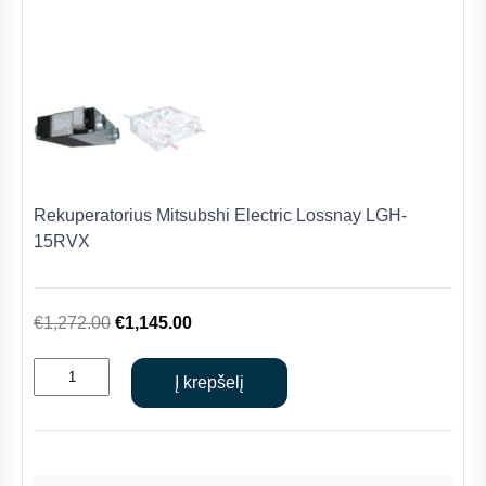
Rekuperatorius Mitsubshi Electric Lossnay LGH-
15RVX
Original
Current
€
1,272.00
€
1,145.00
price
price
produkto
was:
is:
Į krepšelį
kiekis:
€1,272.00.
€1,145.00.
Rekuperatorius
Mitsubshi
Electric