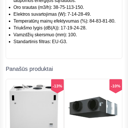
taupomos energijos sąnaudos.
Oro srautas (m3/h): 38-75-113-150.
Elektros suvartojimas (W): 7-14-28-49.
Temperatūrų mainų efektyvumas (%): 84-83-81-80.
Triukšmo lygis (dB(A)): 17-19-24-28.
Vamzdžių skersmuo (mm): 100.
Standartinis filtras: EU-G3.
Panašūs produktai
-13%
-10%