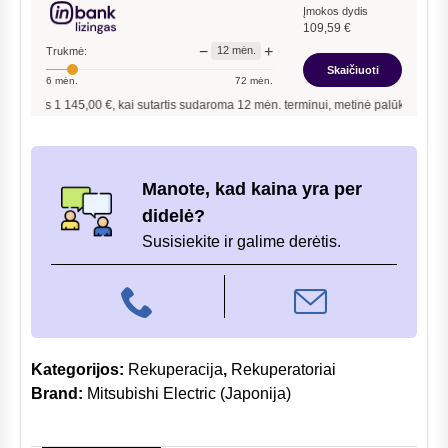
Lossnay
Įmokos dydis
109,59
€
LGH-
−
+
12
mėn.
Trukmė:
15RVX
Skaičiuoti
6
mėn.
72
mėn.
s
1 145,00
€, kai sutartis sudaroma
12
mėn. terminui, metinė palūkanų norma –
12,
Manote, kad kaina yra per
didelė?
Susisiekite ir galime derėtis.
Kategorijos:
Rekuperacija
,
Rekuperatoriai
Brand:
Mitsubishi Electric (Japonija)