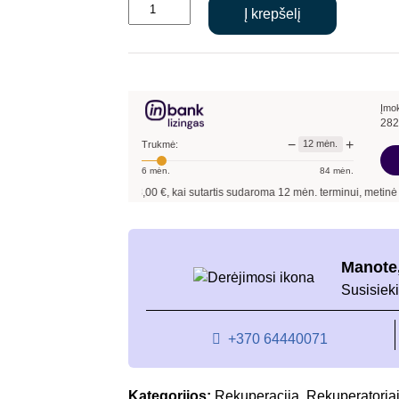
produkto
was:
is:
Į krepšelį
kiekis:
€4,387.00.
€3,003.00.
Rekuperatorius
Komfovent
CF-
700-
Įmo
282
H
−
+
12
mėn.
Trukmė:
6
mėn.
84
mėn.
kolinantis
3 003,00
€, kai sutartis sudaroma
12
mėn. terminui, metinė palūkanų no
Manote,
Susisieki
+370 64440071
Kategorijos:
Rekuperacija
,
Rekuperatoria