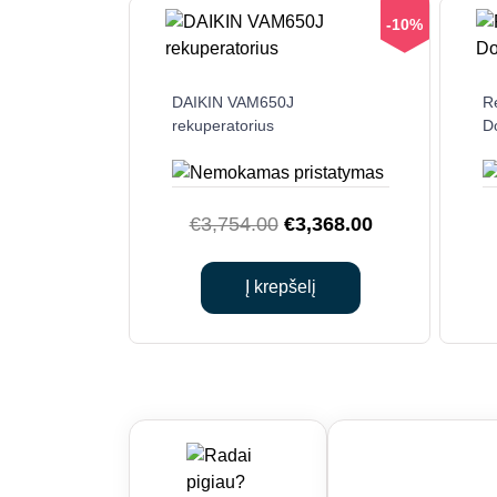
-10%
DAIKIN VAM650J
R
rekuperatorius
D
Original
Current
€
3,754.00
€
3,368.00
price
price
was:
is:
Į krepšelį
€3,754.00.
€3,368.00.