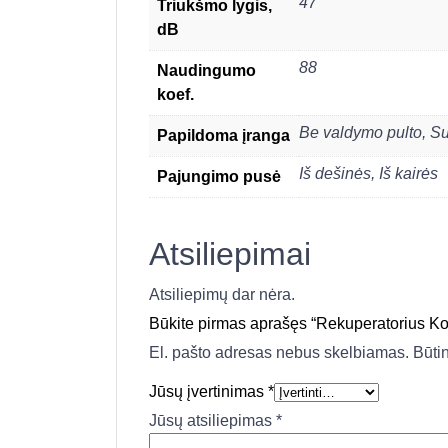
47
Triukšmo lygis,
dB
88
Naudingumo
koef.
Be valdymo pulto
,
Su
Papildoma įranga
Iš dešinės
,
Iš kairės
Pajungimo pusė
Atsiliepimai
Atsiliepimų dar nėra.
Būkite pirmas aprašęs “Rekuperatorius K
El. pašto adresas nebus skelbiamas.
Būti
Jūsų įvertinimas
*
Jūsų atsiliepimas
*