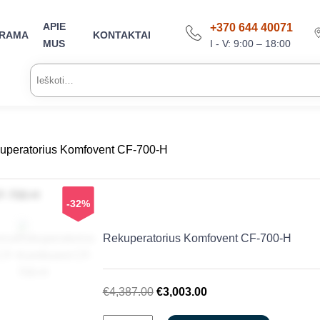
APIE
+370 644 40071
ARAMA
KONTAKTAI
I - V: 9:00 – 18:00
MUS
Ieškoti:
uperatorius Komfovent CF-700-H
-32%
Rekuperatorius Komfovent CF-700-H
Original
Current
€
4,387.00
€
3,003.00
price
price