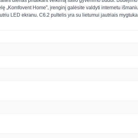
aitės dienas pritaikant veikimą savo gyvenimo būdui. Budėjimo 
lę „Komfovent Home”, įrenginį galėsite valdyti internetu išmaniu
autriu LED ekranu. C6.2 pultelis yra su lietumui jautriais mygtuka