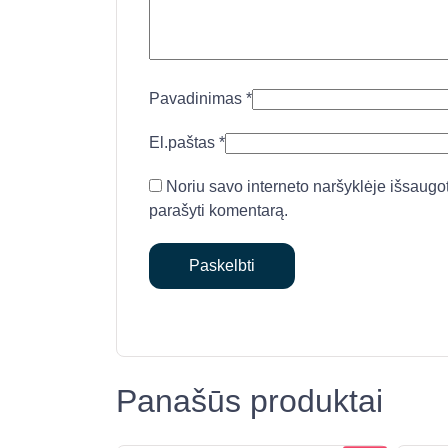
Pavadinimas
*
El.paštas
*
Noriu savo interneto naršyklėje išsaugoti 
parašyti komentarą.
Panašūs produktai