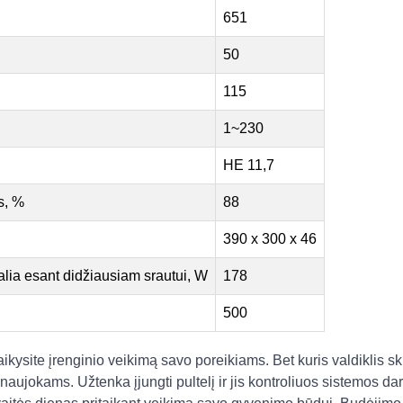
651
50
115
1~230
HE 11,7
s, %
88
390 x 300 x 46
galia esant didžiausiam srautui, W
178
500
ikysite įrenginio veikimą savo poreikiams. Bet kuris valdiklis sk
aujokams. Užtenka įjungti pultelį ir jis kontroliuos sistemos dar