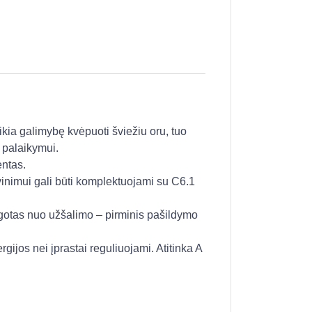
eikia galimybę kvėpuoti šviežiu oru, tuo
 palaikymui.
entas.
vinimui gali būti komplektuojami su C6.1
gotas nuo užšalimo – pirminis pašildymo
ijos nei įprastai reguliuojami. Atitinka A