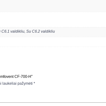
 C6.1 valdikliu
,
Su C6.2 valdikliu
omfovent CF-700-H”
ni laukeliai pažymėti
*