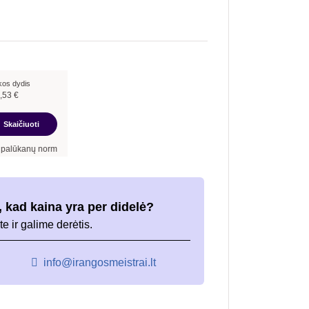
kos dydis
,53
€
Skaičiuoti
rma –
9,90
%
, sutarties sudarymo mokestis -
3,00
%, mėnesio sutarties mokestis –
0
 kad kaina yra per didelė?
te ir galime derėtis.
info@irangosmeistrai.lt
i