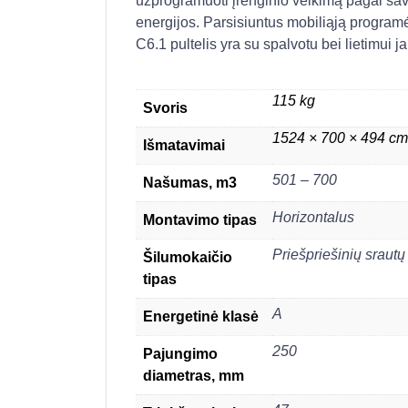
užprogramuoti įrenginio veikimą pagal sav
energijos. Parsisiuntus mobiliąją programė
C6.1 pultelis yra su spalvotu bei lietimui j
115 kg
Svoris
1524 × 700 × 494 cm
Išmatavimai
501 – 700
Našumas, m3
Horizontalus
Montavimo tipas
Priešpriešinių srautų
Šilumokaičio
tipas
A
Energetinė klasė
250
Pajungimo
diametras, mm