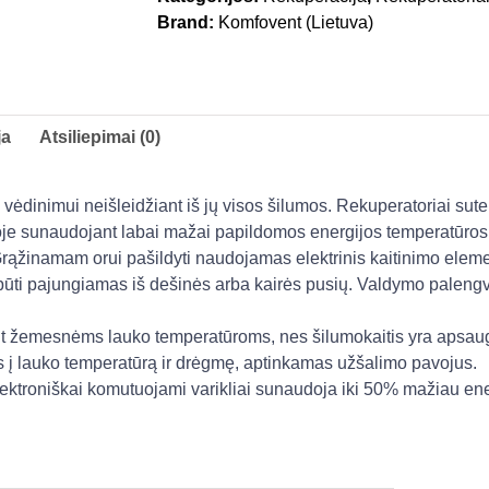
Brand:
Komfovent (Lietuva)
ja
Atsiliepimai (0)
ų vėdinimui neišleidžiant iš jų visos šilumos. Rekuperatoriai sut
oje sunaudojant labai mažai papildomos energijos temperatūros
rąžinamam orui pašildyti naudojamas elektrinis kaitinimo elem
i būti pajungiamas iš dešinės arba kairės pusių. Valdymo paleng
t žemesnėms lauko temperatūroms, nes šilumokaitis yra apsau
us į lauko temperatūrą ir drėgmę, aptinkamas užšalimo pavojus.
lektroniškai komutuojami varikliai sunaudoja iki 50% mažiau energ