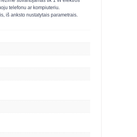
režime suvartojamas tik 1 W elektros
oju telefonu ar kompiuteriu.
is, iš anksto nustatytais parametrais.