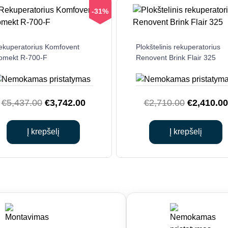
-31%
ekuperatorius Komfovent
Plokštelinis rekuperatorius
omekt R-700-F
Renovent Brink Flair 325
Original
Current
Original
€
5,437.00
€
3,742.00
€
2,710.00
€
2,410.00
price
price
price
was:
is:
was:
Į krepšelį
Į krepšelį
€5,437.00.
€3,742.00.
€2,710.00