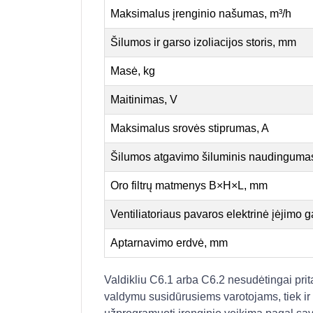
Maksimalus įrenginio našumas, m³/h
Šilumos ir garso izoliacijos storis, mm
Masė, kg
Maitinimas, V
Maksimalus srovės stiprumas, A
Šilumos atgavimo šiluminis naudinguma
Oro filtrų matmenys B×H×L, mm
Ventiliatoriaus pavaros elektrinė įėjimo 
Aptarnavimo erdvė, mm
Valdikliu C6.1 arba C6.2 nesudėtingai prita
valdymu susidūrusiems varotojams, tiek ir n