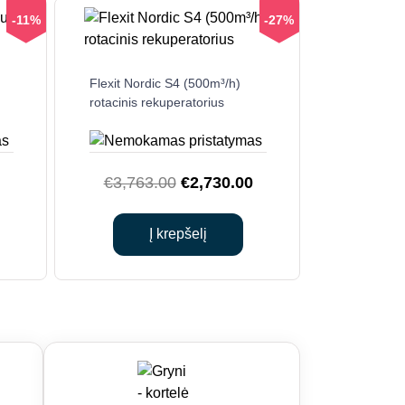
-11%
-27%
Flexit Nordic S4 (500m³/h)
rotacinis rekuperatorius
Current
Original
Current
€
3,763.00
€
2,730.00
price
price
price
is:
was:
is:
Į krepšelį
.
€2,410.00.
€3,763.00.
€2,730.00.