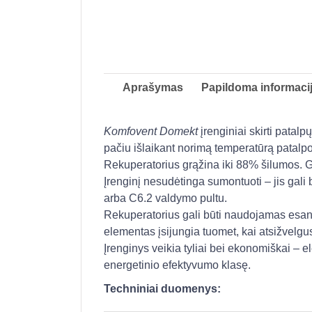
Aprašymas
Papildoma informaci
Komfovent Domekt
įrenginiai skirti patalp
pačiu išlaikant norimą temperatūrą patalp
Rekuperatorius grąžina iki 88% šilumos. G
Įrenginį nesudėtinga sumontuoti – jis gal
arba C6.2 valdymo pultu.
Rekuperatorius gali būti naudojamas esan
elementas įsijungia tuomet, kai atsižvelg
Įrenginys veikia tyliai bei ekonomiškai – e
energetinio efektyvumo klasę.
Techniniai duomenys: