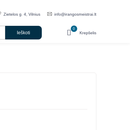
Zietelos g. 4, Vilnius
info@irangosmeistrai.lt
0
Krepšelis