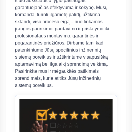
siūlo aukščiausio lygio paslaugas,
garantuojančias efektyvumą ir kokybę. Mūsų
komanda, turinti ilgametę patirtį, užtikrina
sklandų viso proceso eigą – nuo tinkamos
įrangos parinkimo, pardavimo ir pristatymo iki
profesionalaus montavimo, garantinės ir
pogarantinės priežiūros. Dirbame tam, kad
patenkintume Jūsų specifinius inžinerinių
sistemų poreikius ir užtikrintume visapusišką
aptarnavimą bei ilgalaikį sprendimų veikimą.
Pasirinkite mus ir mėgaukitės patikimais
sprendimais, kurie atitiks Jūsų inžinerinių
sistemų poreikius.