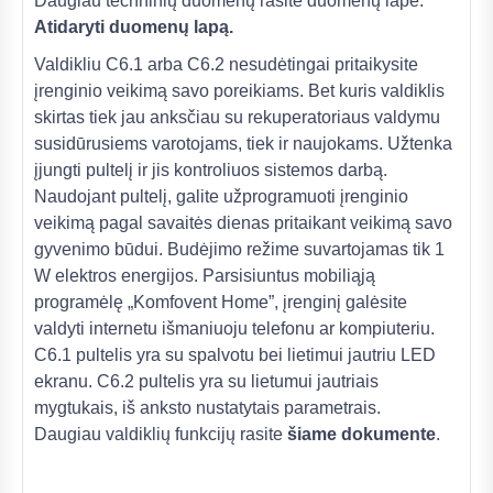
Daugiau techninių duomenų rasite duomenų lape.
Atidaryti duomenų lapą.
Valdikliu C6.1 arba C6.2 nesudėtingai pritaikysite
įrenginio veikimą savo poreikiams. Bet kuris valdiklis
skirtas tiek jau anksčiau su rekuperatoriaus valdymu
susidūrusiems varotojams, tiek ir naujokams. Užtenka
įjungti pultelį ir jis kontroliuos sistemos darbą.
Naudojant pultelį, galite užprogramuoti įrenginio
veikimą pagal savaitės dienas pritaikant veikimą savo
gyvenimo būdui. Budėjimo režime suvartojamas tik 1
W elektros energijos. Parsisiuntus mobiliąją
programėlę „Komfovent Home”, įrenginį galėsite
valdyti internetu išmaniuoju telefonu ar kompiuteriu.
C6.1 pultelis yra su spalvotu bei lietimui jautriu LED
ekranu. C6.2 pultelis yra su lietumui jautriais
mygtukais, iš anksto nustatytais parametrais.
Daugiau valdiklių funkcijų rasite
šiame dokumente
.