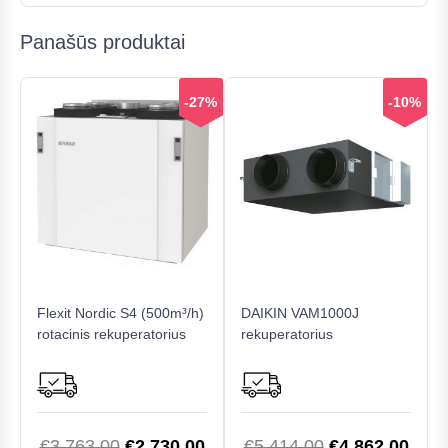
Panašūs produktai
-27%
-10%
Flexit Nordic S4 (500m³/h)
DAIKIN VAM1000J
rotacinis rekuperatorius
rekuperatorius
Original
Current
Original
Curr
€
3,763.00
€
2,730.00
€
5,414.00
€
4,862.00