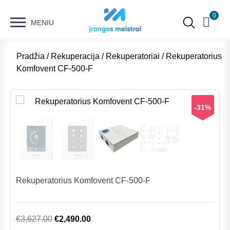
0
MENIU
Pradžia
/
Rekuperacija
/
Rekuperatoriai
/ Rekuperatorius
Komfovent CF-500-F
-31%
Rekuperatorius Komfovent CF-500-F
Original
Current
€
3,627.00
€
2,490.00