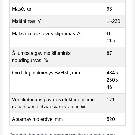
Masė, kg
93
Maitinimas, V
1~230
Maksimalus srovės stiprumas, A
HE
11.7
Šilumos atgavimo šiluminis
87
naudingumas, %
Oro filtrų matmenys B×H×L, mm
484 x
250 x
46
Ventiliatoriaus pavaros elektrinė įėjimo
171
galia esant didžiausiam srautui, W
Aptarnavimo erdvė, mm
520