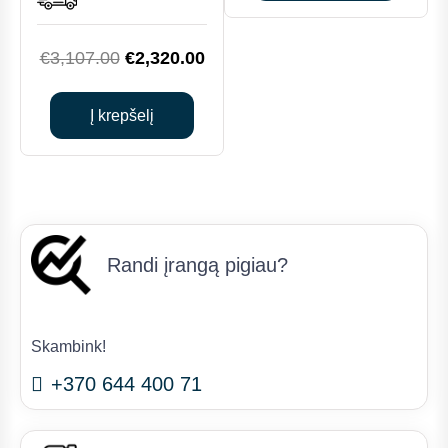
€2,300.00.
€1,9
Original
Current
€
3,107.00
€
2,320.00
price
price
was:
is:
Į krepšelį
€3,107.00.
€2,320.00.
Randi įrangą pigiau?
Skambink!
+370 644 400 71