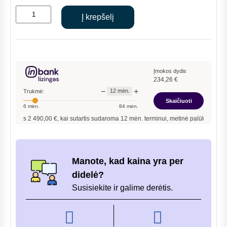
price
price
produkto
was:
is:
Į krepšelį
kiekis:
€3,627.00.
€2,490.00.
Rekuperatorius
Komfovent
CF-
500-
Įmokos dydis
234,26
€
F
−
+
12
mėn.
Trukmė:
Skaičiuoti
6
mėn.
84
mėn.
is
2 490,00
€, kai sutartis sudaroma
12
mėn. terminui, metinė palūkanų norma –
9,9
Manote, kad kaina yra per
didelė?
Susisiekite ir galime derėtis.