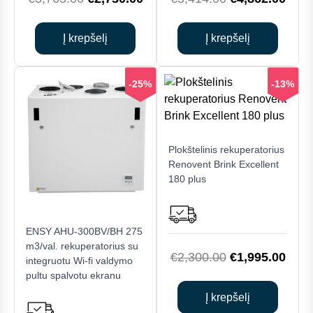
price
price
price
price
was:
is:
was:
is:
Į krepšelį
Į krepšelį
€3,763.00.
€2,730.00.
€5,414.00.
€4,8
-25%
-13%
Plokštelinis rekuperatorius
Renovent Brink Excellent
180 plus
ENSY AHU-300BV/BH 275
m3/val. rekuperatorius su
Original
Curr
€
2,300.00
€
1,995.00
integruotu Wi-fi valdymo
price
price
pultu spalvotu ekranu
was:
is:
Į krepšelį