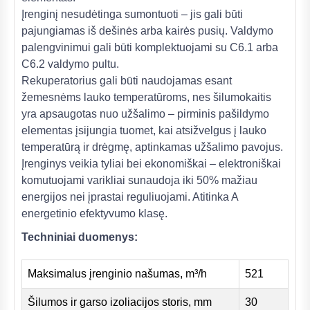
Įrenginį nesudėtinga sumontuoti – jis gali būti
pajungiamas iš dešinės arba kairės pusių. Valdymo
palengvinimui gali būti komplektuojami su C6.1 arba
C6.2 valdymo pultu.
Rekuperatorius gali būti naudojamas esant
žemesnėms lauko temperatūroms, nes šilumokaitis
yra apsaugotas nuo užšalimo – pirminis pašildymo
elementas įsijungia tuomet, kai atsižvelgus į lauko
temperatūrą ir drėgmę, aptinkamas užšalimo pavojus.
Įrenginys veikia tyliai bei ekonomiškai – elektroniškai
komutuojami varikliai sunaudoja iki 50% mažiau
energijos nei įprastai reguliuojami. Atitinka A
energetinio efektyvumo klasę.
Techniniai duomenys:
Maksimalus įrenginio našumas, m³/h
521
Šilumos ir garso izoliacijos storis, mm
30