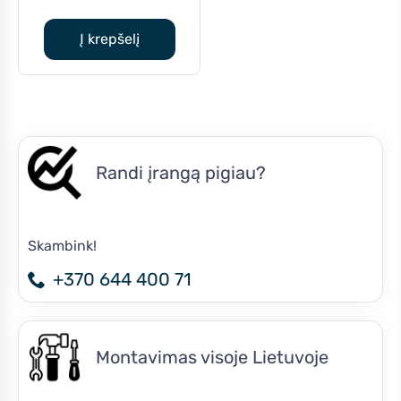
was:
price
€5,414.00.
is:
Į krepšelį
€4,862.00.
Randi įrangą pigiau?
Skambink!
+370 644 400 71
Montavimas visoje Lietuvoje