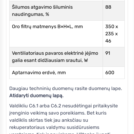
Šilumos atgavimo šiluminis
88
naudingumas, %
Oro filtrų matmenys B×H×L, mm
350 x
235 x
46
Ventiliatoriaus pavaros elektrinė įėjimo
91
galia esant didžiausiam srautui, W
Aptarnavimo erdvė, mm
600
Daugiau techninių duomenų rasite duomenų lape.
Atidaryti duomenų lapą.
Valdikliu C6.1 arba C6.2 nesudėtingai pritaikysite
įrenginio veikimą savo poreikiams. Bet kuris
valdiklis skirtas tiek jau anksčiau su
rekuperatoriaus valdymu susidūrusiems