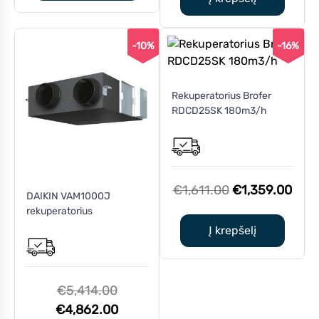
€3,390.00.
€2,730.0
-10%
-16%
Rekuperatorius Brofer
RDCD25SK 180m3/h
Original
Curr
€
1,611.00
€
1,359.00
DAIKIN VAM1000J
price
pric
rekuperatorius
was:
is:
Į krepšelį
€1,611.00.
€1,3
Original
€
5,414.00
price
Current
€
4,862.00