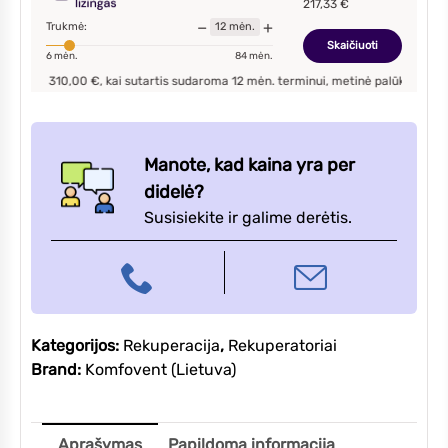
217,33
€
V
−
+
Trukmė:
12
mėn.
Skaičiuoti
6
mėn.
84
mėn.
310,00
€, kai sutartis sudaroma
12
mėn. terminui, metinė palūkanų norma –
9,90
Manote, kad kaina yra per
didelė?
Susisiekite ir galime derėtis.
Kategorijos:
Rekuperacija
,
Rekuperatoriai
Brand:
Komfovent (Lietuva)
Aprašymas
Papildoma informacija