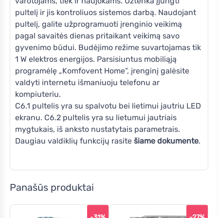
varotojams, tiek ir naujokams. Užtenka įjungti
pultelį ir jis kontroliuos sistemos darbą. Naudojant
pultelį, galite užprogramuoti įrenginio veikimą
pagal savaitės dienas pritaikant veikimą savo
gyvenimo būdui. Budėjimo režime suvartojamas tik
1 W elektros energijos. Parsisiuntus mobiliąją
programėlę „Komfovent Home”, įrenginį galėsite
valdyti internetu išmaniuoju telefonu ar
kompiuteriu.
C6.1 pultelis yra su spalvotu bei lietimui jautriu LED
ekranu. C6.2 pultelis yra su lietumui jautriais
mygtukais, iš anksto nustatytais parametrais.
Daugiau valdiklių funkcijų rasite
šiame dokumente
.
Panašūs produktai
-31%
-27%