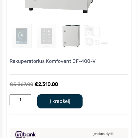
Rekuperatorius Komfovent CF-400-V
Original
Current
€
3,367.00
€
2,310.00
price
price
produkto
was:
is:
Į krepšelį
kiekis:
€3,367.00.
€2,310.00.
Rekuperatorius
Komfovent
CF-
400-
Įmokos dydis