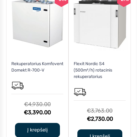
Rekuperatorius Komfovent
Flexit Nordic S4
Domekt R-700-V
(500m³/h) rotacinis
rekuperatorius
Original
€
4,930.00
Original
€
3,763.00
price
Current
€
3,390.00
price
Current
€
2,730.00
was:
price
was:
price
€4,930.00.
is:
Į krepšelį
€3,763.00
is:
Į krepšelį