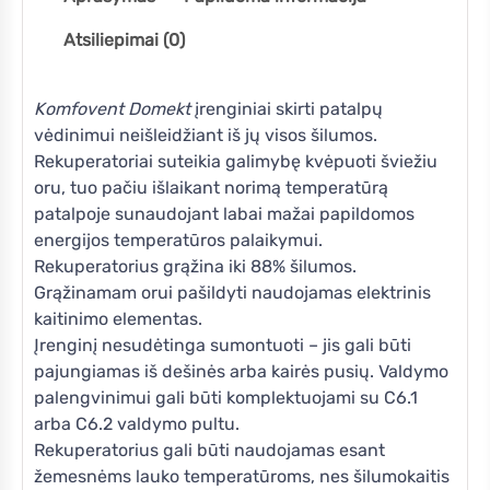
Atsiliepimai (0)
Komfovent Domekt
įrenginiai skirti patalpų
vėdinimui neišleidžiant iš jų visos šilumos.
Rekuperatoriai suteikia galimybę kvėpuoti šviežiu
oru, tuo pačiu išlaikant norimą temperatūrą
patalpoje sunaudojant labai mažai papildomos
energijos temperatūros palaikymui.
Rekuperatorius grąžina iki 88% šilumos.
Grąžinamam orui pašildyti naudojamas elektrinis
kaitinimo elementas.
Įrenginį nesudėtinga sumontuoti – jis gali būti
pajungiamas iš dešinės arba kairės pusių. Valdymo
palengvinimui gali būti komplektuojami su C6.1
arba C6.2 valdymo pultu.
Rekuperatorius gali būti naudojamas esant
žemesnėms lauko temperatūroms, nes šilumokaitis