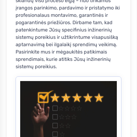
sklandų viso proceso eigą – nuo tinkamos
įrangos parinkimo, pardavimo ir pristatymo iki
profesionalaus montavimo, garantinės ir
pogarantinės priežiūros. Dirbame tam, kad
patenkintume Jūsų specifinius inžinerinių
sistemų poreikius ir užtikrintume visapusišką
aptarnavimą bei ilgalaikį sprendimų veikimą.
Pasirinkite mus ir mėgaukitės patikimais
sprendimais, kurie atitiks Jūsų inžinerinių
sistemų poreikius.