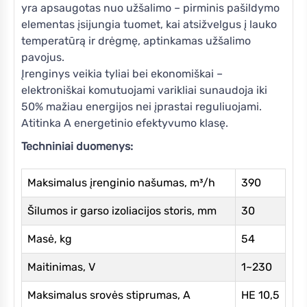
yra apsaugotas nuo užšalimo – pirminis pašildymo
elementas įsijungia tuomet, kai atsižvelgus į lauko
temperatūrą ir drėgmę, aptinkamas užšalimo
pavojus.
Įrenginys veikia tyliai bei ekonomiškai –
elektroniškai komutuojami varikliai sunaudoja iki
50% mažiau energijos nei įprastai reguliuojami.
Atitinka A energetinio efektyvumo klasę.
Techniniai duomenys:
Maksimalus įrenginio našumas, m³/h
390
Šilumos ir garso izoliacijos storis, mm
30
Masė, kg
54
Maitinimas, V
1~230
Maksimalus srovės stiprumas, A
HE 10,5