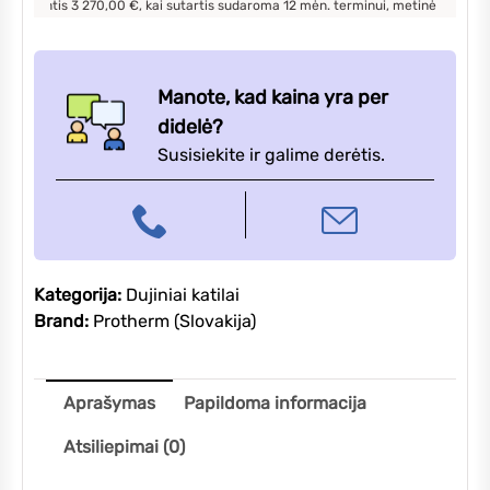
ntis
3 270,00
€, kai sutartis sudaroma
12
mėn. terminui, metinė palūkanų norma
Manote, kad kaina yra per
didelė?
Susisiekite ir galime derėtis.
Kategorija:
Dujiniai katilai
Brand:
Protherm (Slovakija)
Aprašymas
Papildoma informacija
Atsiliepimai (0)