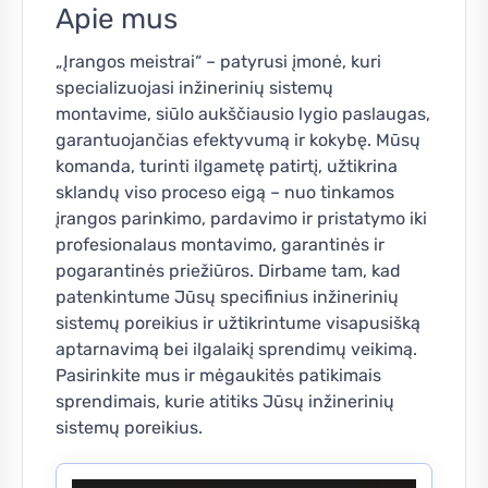
Apie mus
„Įrangos meistrai“ – patyrusi įmonė, kuri
specializuojasi inžinerinių sistemų
montavime, siūlo aukščiausio lygio paslaugas,
garantuojančias efektyvumą ir kokybę. Mūsų
komanda, turinti ilgametę patirtį, užtikrina
sklandų viso proceso eigą – nuo tinkamos
įrangos parinkimo, pardavimo ir pristatymo iki
profesionalaus montavimo, garantinės ir
pogarantinės priežiūros. Dirbame tam, kad
patenkintume Jūsų specifinius inžinerinių
sistemų poreikius ir užtikrintume visapusišką
aptarnavimą bei ilgalaikį sprendimų veikimą.
Pasirinkite mus ir mėgaukitės patikimais
sprendimais, kurie atitiks Jūsų inžinerinių
sistemų poreikius.