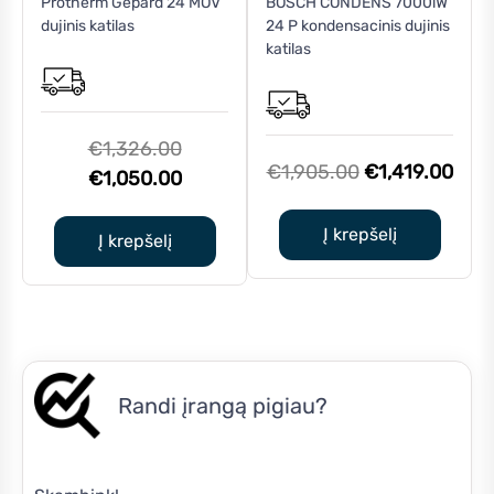
Protherm Gepard 24 MOV
BOSCH CONDENS 7000iW
dujinis katilas
24 P kondensacinis dujinis
katilas
Original
€
1,326.00
Original
Curr
€
1,905.00
€
1,419.00
price
Current
€
1,050.00
price
pric
was:
price
was:
is:
Į krepšelį
€1,326.00.
is:
Į krepšelį
€1,905.00.
€1,4
€1,050.00.
Randi įrangą pigiau?