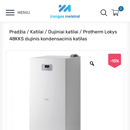
0
MENIU
Pradžia
/
Katilai
/
Dujiniai katilai
/ Protherm Lokys
48KKS dujinis kondensacinis katilas
-15%