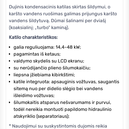
Dujinis kondensacinis katilas skirtas šildymui, o
karšto vandens ruošimas galimas prijungus karšto
vandens šildytuvą. Dūmai šalinami per dviašį
(koaksialinį; „turbo” kaminą).
Katilo charakteristikos:
galia reguliuojama: 14,4-48 kW;
pagamintas iš ketaus;
valdymo skydelis su LCD ekranu;
su nerūdijančio plieno šilumokaičiu;
liepsna įžiebiama kibirkštimi;
katile integruota: apsauginis vožtuvas, saugantis
sitemą nuo per didelio slėgio bei vandens
išleidimo vožtuvas;
šilumokaitis atsparus nešvarumams ir purvui,
todėl nereikia montuoti papildomo hidraulinio
atskyriklio (separatoriaus);
* Naudojimui su suskystintomis dujomis reikia