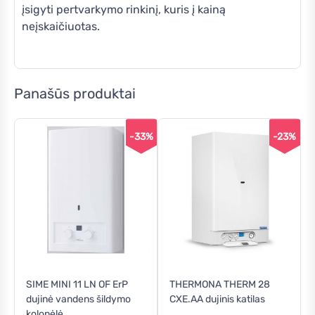
įsigyti pertvarkymo rinkinį, kuris į kainą
neįskaičiuotas.
Panašūs produktai
-33%
-23%
SIME MINI 11 LN OF ErP
THERMONA THERM 28
dujinė vandens šildymo
CXE.AA dujinis katilas
kolonėlė