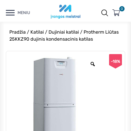
0
MENIU
Pradžia
/
Katilai
/
Dujiniai katilai
/ Protherm Liūtas
25KKZ90 dujinis kondensacinis katilas
-18%