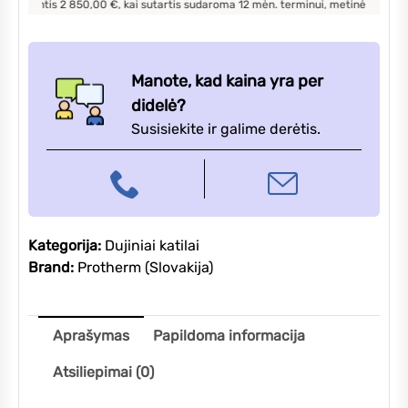
nantis
2 850,00
€, kai sutartis sudaroma
12
mėn. terminui, metinė palūkanų no
Manote, kad kaina yra per
didelė?
Susisiekite ir galime derėtis.
Kategorija:
Dujiniai katilai
Brand:
Protherm (Slovakija)
Aprašymas
Papildoma informacija
Atsiliepimai (0)