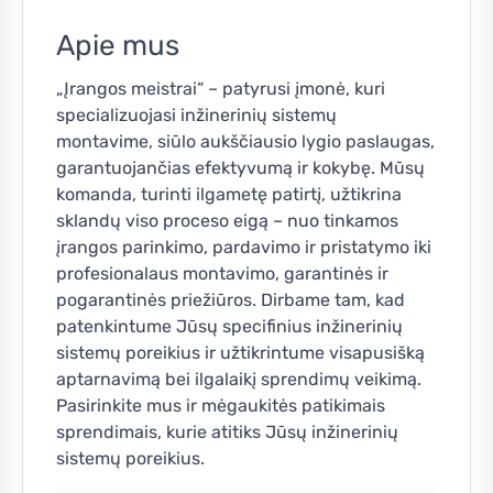
Apie mus
„Įrangos meistrai“ – patyrusi įmonė, kuri
specializuojasi inžinerinių sistemų
montavime, siūlo aukščiausio lygio paslaugas,
garantuojančias efektyvumą ir kokybę. Mūsų
komanda, turinti ilgametę patirtį, užtikrina
sklandų viso proceso eigą – nuo tinkamos
įrangos parinkimo, pardavimo ir pristatymo iki
profesionalaus montavimo, garantinės ir
pogarantinės priežiūros. Dirbame tam, kad
patenkintume Jūsų specifinius inžinerinių
sistemų poreikius ir užtikrintume visapusišką
aptarnavimą bei ilgalaikį sprendimų veikimą.
Pasirinkite mus ir mėgaukitės patikimais
sprendimais, kurie atitiks Jūsų inžinerinių
sistemų poreikius.