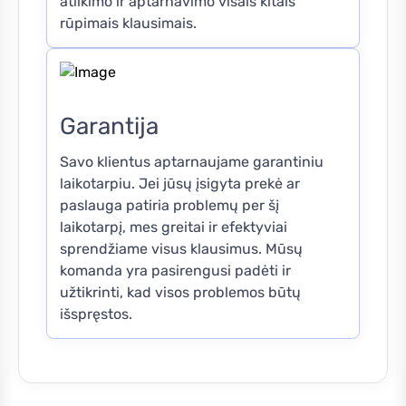
atlikimo ir aptarnavimo visais kitais
rūpimais klausimais.
Garantija
Savo klientus aptarnaujame garantiniu
laikotarpiu. Jei jūsų įsigyta prekė ar
paslauga patiria problemų per šį
laikotarpį, mes greitai ir efektyviai
sprendžiame visus klausimus. Mūsų
komanda yra pasirengusi padėti ir
užtikrinti, kad visos problemos būtų
išspręstos.