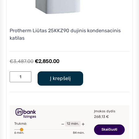
Protherm Liūtas 25KKZ90 dujinis kondensacinis
katilas
Original
Current
€
3,487.00
€
2,850.00
price
price
produkto
was:
is:
Į krepšelį
kiekis:
€3,487.00.
€2,850.00.
Protherm
Liūtas
25KKZ90
dujinis
Įmokos dydis
268,13
€
kondensacinis
−
+
Trukmė:
12
mėn.
katilas
Skaičiuoti
6
mėn.
84
mėn.