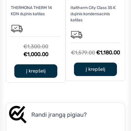
THERMONA THERM 14
Italtherm City Class 35 K
KDN dujinis katilas
dujinis kondensacinis
katilas
Original
€
1,300.00
Original
Curr
€
1,579.00
€
1,180.00
price
Current
€
1,000.00
price
pric
was:
price
was:
is:
Į krepšelį
€1,300.00.
is:
Į krepšelį
€1,579.00.
€1,1
€1,000.00.
Randi įrangą pigiau?