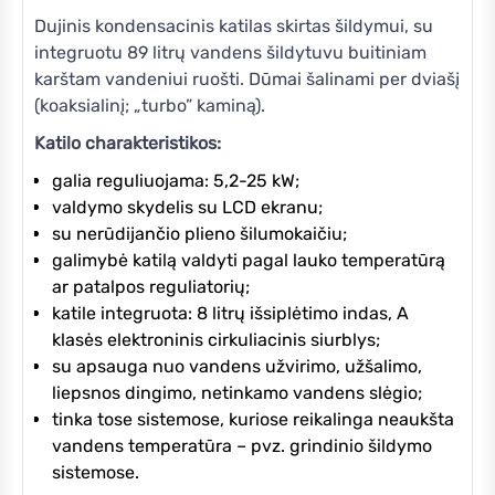
Dujinis kondensacinis katilas skirtas šildymui, su
integruotu 89 litrų vandens šildytuvu buitiniam
karštam vandeniui ruošti. Dūmai šalinami per dviašį
(koaksialinį; „turbo” kaminą).
Katilo charakteristikos:
galia reguliuojama: 5,2-25 kW;
valdymo skydelis su LCD ekranu;
su nerūdijančio plieno šilumokaičiu;
galimybė katilą valdyti pagal lauko temperatūrą
ar patalpos reguliatorių;
katile integruota: 8 litrų išsiplėtimo indas, A
klasės elektroninis cirkuliacinis siurblys;
su apsauga nuo vandens užvirimo, užšalimo,
liepsnos dingimo, netinkamo vandens slėgio;
tinka tose sistemose, kuriose reikalinga neaukšta
vandens temperatūra – pvz. grindinio šildymo
sistemose.