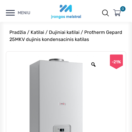
0
MENIU
Pradžia
/
Katilai
/
Dujiniai katilai
/ Protherm Gepard
25MKV dujinis kondensacinis katilas
-21%