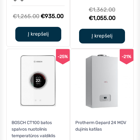
Original
€
1,362.00
Original
Current
€
1,265.00
€
935.00
price
Current
€
1,055.00
price
price
was:
price
was:
is:
Į krepšelį
€1,362.0
is:
Į krepšelį
€1,265.00.
€935.00.
€1,055.0
-25%
-21%
BOSCH CT100 batos
Protherm Gepard 24 MOV
spalvos nuotolinis
dujinis katilas
temperatūros valdiklis