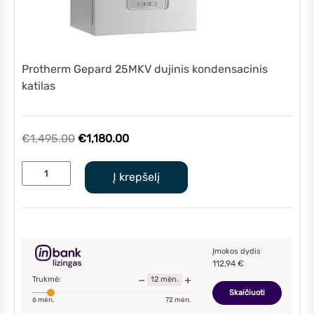
Protherm Gepard 25MKV dujinis kondensacinis
katilas
Original
Current
€
1,495.00
€
1,180.00
price
price
produkto
was:
is:
Į krepšelį
kiekis:
€1,495.00.
€1,180.00.
Protherm
Gepard
25MKV
dujinis
Įmokos dydis
112,94
€
kondensacinis
−
+
Trukmė:
12
mėn.
katilas
Skaičiuoti
6
mėn.
72
mėn.