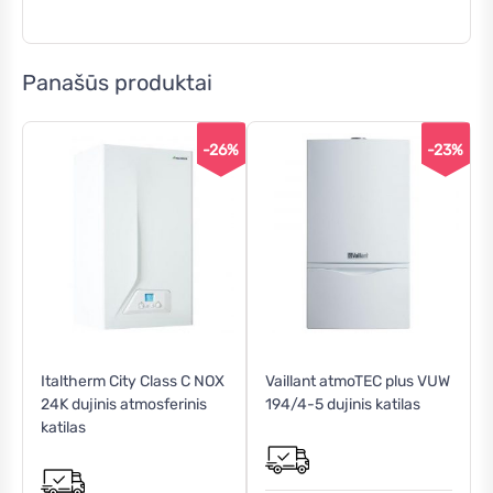
Panašūs produktai
-26%
-23%
Italtherm City Class C NOX
Vaillant atmoTEC plus VUW
24K dujinis atmosferinis
194/4-5 dujinis katilas
katilas