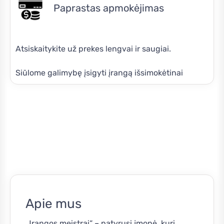
Paprastas apmokėjimas
Atsiskaitykite už prekes lengvai ir saugiai.
Siūlome galimybę įsigyti įrangą išsimokėtinai
Apie mus
„Įrangos meistrai“ – patyrusi įmonė, kuri