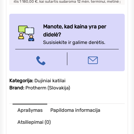
ntis
1 180,00
€, kai sutartis sudaroma
12
mėn. terminui, metinė palūkanų norma
Manote, kad kaina yra per
didelė?
Susisiekite ir galime derėtis.
Kategorija:
Dujiniai katilai
Brand:
Protherm (Slovakija)
Aprašymas
Papildoma informacija
Atsiliepimai (0)