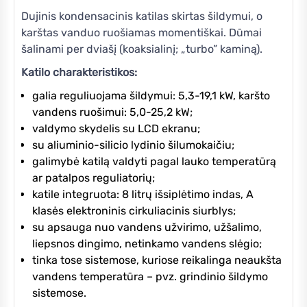
Dujinis kondensacinis katilas skirtas šildymui, o
karštas vanduo ruošiamas momentiškai. Dūmai
šalinami per dviašį (koaksialinį; „turbo” kaminą).
Katilo charakteristikos:
galia reguliuojama šildymui: 5,3-19,1 kW, karšto
vandens ruošimui: 5,0-25,2 kW;
valdymo skydelis su LCD ekranu;
su aliuminio-silicio lydinio šilumokaičiu;
galimybė katilą valdyti pagal lauko temperatūrą
ar patalpos reguliatorių;
katile integruota: 8 litrų išsiplėtimo indas, A
klasės elektroninis cirkuliacinis siurblys;
su apsauga nuo vandens užvirimo, užšalimo,
liepsnos dingimo, netinkamo vandens slėgio;
tinka tose sistemose, kuriose reikalinga neaukšta
vandens temperatūra – pvz. grindinio šildymo
sistemose.