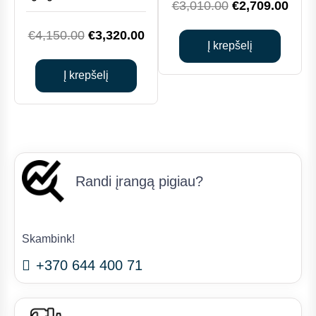
Original
Curr
€
3,010.00
€
2,709.00
price
price
Original
Current
€
4,150.00
€
3,320.00
was:
is:
Į krepšelį
price
price
€3,010.00.
€2,7
was:
is:
Į krepšelį
€4,150.00.
€3,320.00.
Randi įrangą pigiau?
Skambink!
+370 644 400 71