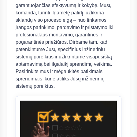
garantuojančias efektyvumą ir kokybę. Mūsų
komanda, turinti ilgametę patirtį, užtikrina
sklandų viso proceso eigą – nuo tinkamos
įrangos parinkimo, pardavimo ir pristatymo iki
profesionalaus montavimo, garantinės ir
pogarantinės priežiūros. Dirbame tam, kad
patenkintume Jūsų specifinius inžinerinių
sistemų poreikius ir užtikrintume visapusišką
aptarnavimą bei ilgalaikį sprendimų veikimą.
Pasirinkite mus ir mėgaukitės patikimais
sprendimais, kurie atitiks Jūsų inžinerinių
sistemų poreikius.