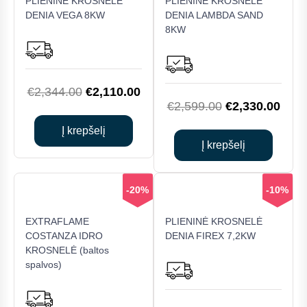
PLIENINĖ KROSNELĖ
PLIENINĖ KROSNELĖ
DENIA VEGA 8KW
DENIA LAMBDA SAND
8KW
Original
Current
€
2,344.00
€
2,110.00
Original
Curr
€
2,599.00
€
2,330.00
price
price
price
price
was:
is:
Į krepšelį
was:
is:
Į krepšelį
€2,344.00.
€2,110.00.
€2,599.00.
€2,3
-20%
-10%
EXTRAFLAME
PLIENINĖ KROSNELĖ
COSTANZA IDRO
DENIA FIREX 7,2KW
KROSNELĖ (baltos
spalvos)