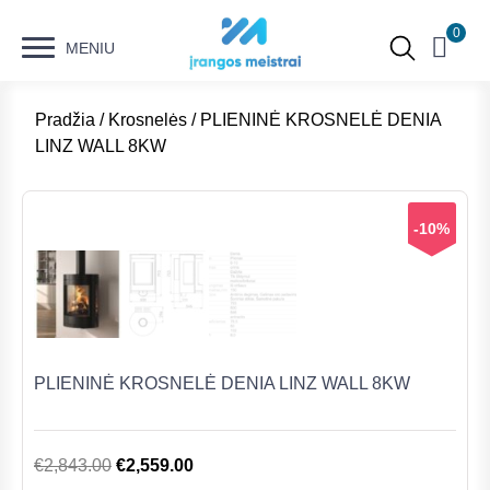
0
MENIU
Pradžia
/
Krosnelės
/ PLIENINĖ KROSNELĖ DENIA
LINZ WALL 8KW
-10%
PLIENINĖ KROSNELĖ DENIA LINZ WALL 8KW
Original
Current
€
2,843.00
€
2,559.00