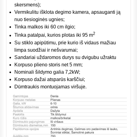
skersmens);
Vermikulitu išklota degimo kamera, apsauganti ją
nuo tiesioginės ugnies;
Tinka malkos iki 60 cm ilgio;
2
Tinka patalpai, kurios plotas iki 95 m
Su stiklo apipūtimu, prie kurio iš vidaus mažiau
limpa suodžiai ir nešvarumai;
Sandariai uždaromos durys su dvigubu užraktu
Korpuso plieno storis net 5 mm;
Nominali šildymo galia 7,2kW;
Korpuso dažai atsparūs karščiui;
Dūmtraukis montuojamas viršuje.