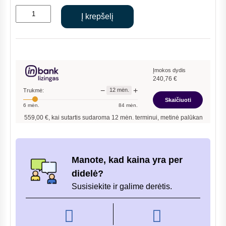
price
price
produkto
was:
is:
Į krepšelį
kiekis:
€2,843.00.
€2,559.00.
PLIENINĖ
KROSNELĖ
DENIA
LINZ
Įmokos dydis
240,76
€
WALL
−
+
12
mėn.
Trukmė:
8KW
Skaičiuoti
6
mėn.
84
mėn.
2 559,00
€, kai sutartis sudaroma
12
mėn. terminui, metinė palūkanų norma –
9,90
Manote, kad kaina yra per
didelė?
Susisiekite ir galime derėtis.