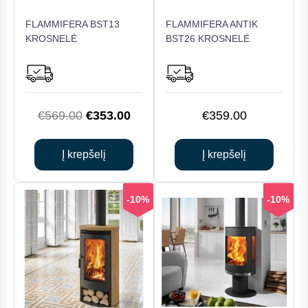
FLAMMIFERA BST13
FLAMMIFERA ANTIK
KROSNELĖ
BST26 KROSNELĖ
Original
Current
€
569.00
€
353.00
€
359.00
price
price
was:
is:
Į krepšelį
Į krepšelį
€569.00.
€353.00.
-10%
-10%