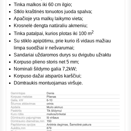
Tinka malkos iki 60 cm ilgio;
Stklo kraštinės tonuotos juoda spalva;
Apačioje yra malkų laikymo vieta;
Krosnelė dengta natūraliu akmeniu;
2
Tinka patalpai, kurios plotas iki 100 m
Su stiklo apipūtimu, prie kurio iš vidaus mažiau
limpa suodžiai ir nešvarumai;
Sandariai uždaromos durys su dvigubu užraktu
Korpuso plieno storis net 5 mm;
Nominali šildymo galia 7,2kW;
Korpuso dažai atsparūs karščiui;
Dūmtraukis montuojamas viršuje.