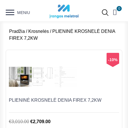
0
MENIU
Pradžia
/
Krosnelės
/ PLIENINĖ KROSNELĖ DENIA
FIREX 7,2KW
-10%
PLIENINĖ KROSNELĖ DENIA FIREX 7,2KW
Original
Current
€
3,010.00
€
2,709.00