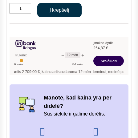
price
price
produkto
was:
is:
Į krepšelį
kiekis:
€3,010.00.
€2,709.00.
PLIENINĖ
KROSNELĖ
DENIA
FIREX
Įmokos dydis
254,87
€
7,2KW
−
+
12
mėn.
Trukmė:
Skaičiuoti
6
mėn.
84
mėn.
antis
2 709,00
€, kai sutartis sudaroma
12
mėn. terminui, metinė palūkanų norma –
Manote, kad kaina yra per
didelė?
Susisiekite ir galime derėtis.