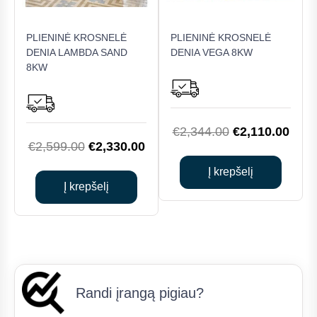
PLIENINĖ KROSNELĖ
PLIENINĖ KROSNELĖ
DENIA LAMBDA SAND
DENIA VEGA 8KW
8KW
Original
Curr
€
2,344.00
€
2,110.00
Original
Current
€
2,599.00
€
2,330.00
price
price
price
price
was:
is:
Į krepšelį
was:
is:
Į krepšelį
€2,344.00.
€2,1
€2,599.00.
€2,330.00.
Randi įrangą pigiau?