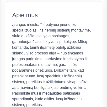
Apie mus
„Įrangos meistrai“ – patyrusi įmonė, kuri
specializuojasi inžinerinių sistemų montavime,
siūlo aukščiausio lygio paslaugas,
garantuojančias efektyvumą ir kokybę. Mūsų
komanda, turinti ilgametę patirtį, užtikrina
sklandų viso proceso eigą – nuo tinkamos
įrangos parinkimo, pardavimo ir pristatymo iki
profesionalaus montavimo, garantinės ir
pogarantinės priežiūros. Dirbame tam, kad
patenkintume Jūsų specifinius inžinerinių
sistemų poreikius ir užtikrintume visapusišką
aptarnavimą bei ilgalaikį sprendimų veikimą.
Pasirinkite mus ir mėgaukitės patikimais
sprendimais, kurie atitiks Jūsų inžinerinių
sistemų poreikius.