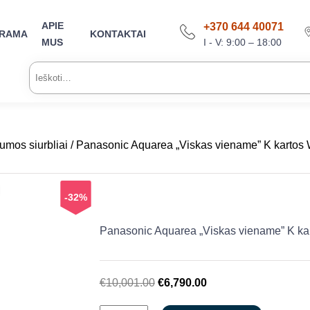
APIE
+370 644 40071
ARAMA
KONTAKTAI
I - V: 9:00 – 18:00
MUS
Ieškoti:
umos siurbliai
/ Panasonic Aquarea „Viskas viename” K kar
-32%
Panasonic Aquarea „Viskas viename” K
Original
Current
€
10,001.00
€
6,790.00
price
price