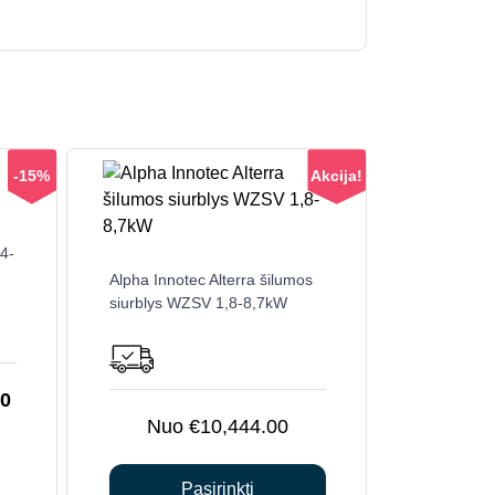
-15%
Akcija!
 4-
This
Alpha Innotec Alterra šilumos
product
siurblys WZSV 1,8-8,7kW
has
multiple
variants.
The
Current
00
options
€
10,444.00
price
may
is:
be
0.
€11,004.00.
Pasirinkti