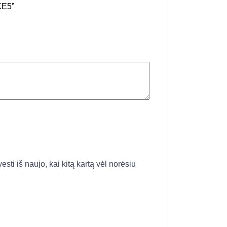
KE5”
esti iš naujo, kai kitą kartą vėl norėsiu