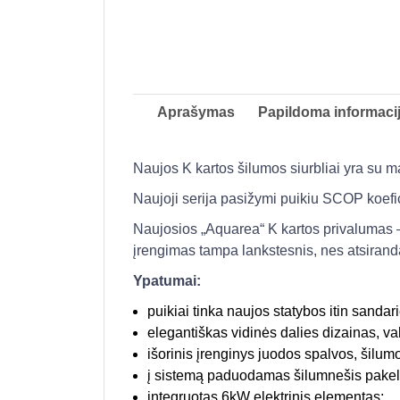
Aprašymas
Papildoma informaci
Naujos K kartos šilumos siurbliai yra su m
Naujoji serija pasižymi puikiu SCOP koefici
Naujosios „Aquarea“ K kartos privalumas 
įrengimas tampa lankstesnis, nes atsiran
Ypatumai:
puikiai tinka naujos statybos itin sand
elegantiškas vidinės dalies dizainas, val
išorinis įrenginys juodos spalvos, šilumo
į sistemą paduodamas šilumnešis pake
integruotas 6kW elektrinis elementas;