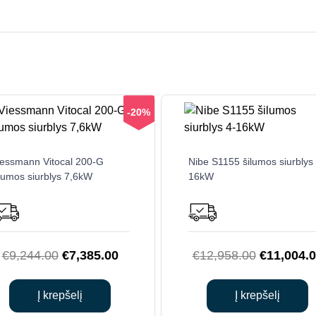
-20%
iessmann Vitocal 200-G
Nibe S1155 šilumos siurblys
ilumos siurblys 7,6kW
16kW
Original
Current
Original
€
9,244.00
€
7,385.00
€
12,958.00
€
11,004.
price
price
price
was:
is:
was:
Į krepšelį
Į krepšelį
€9,244.00.
€7,385.00.
€12,958.0