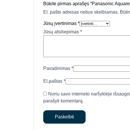
Būkite pirmas aprašęs “Panasonic Aqua
El. pašto adresas nebus skelbiamas.
Būti
Jūsų įvertinimas
*
Jūsų atsiliepimas
*
Pavadinimas
*
El.paštas
*
Noriu savo interneto naršyklėje išsaugoti 
parašyti komentarą.