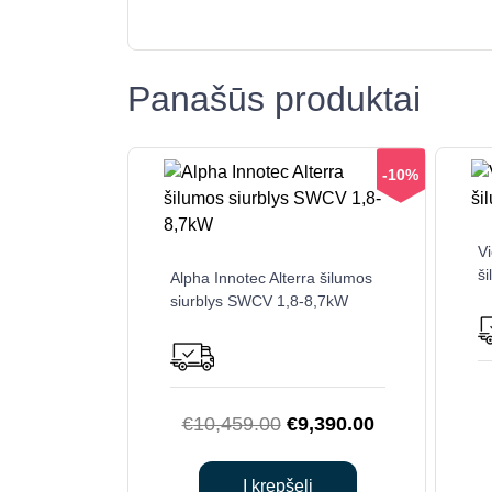
Panašūs produktai
-10%
V
š
Alpha Innotec Alterra šilumos
siurblys SWCV 1,8-8,7kW
Original
Current
€
10,459.00
€
9,390.00
price
price
was:
is:
Į krepšelį