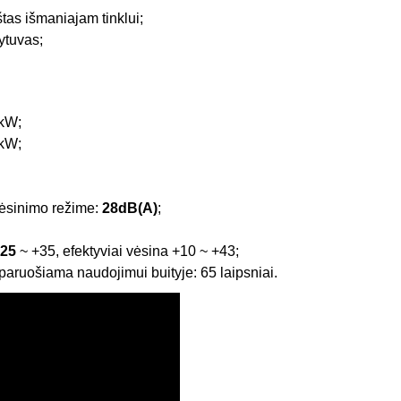
tas išmaniajam tinklui;
ytuvas;
0kW;
0kW;
 vėsinimo režime:
28dB(A)
;
25
~ +35, efektyviai vėsina +10 ~ +43;
aruošiama naudojimui buityje: 65 laipsniai.