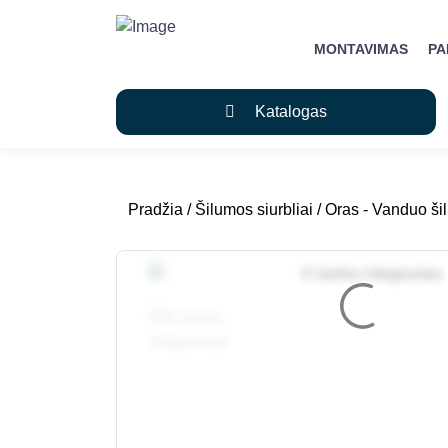
MONTAVIMAS
P
Katalogas
Pradžia
/
Šilumos siurbliai
/
Oras - Vanduo šil