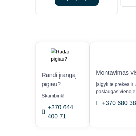
€10,459.00.
€9,390.00.
Montavimas vis
Randi įrangą
pigiau?
Įsigykite prekes i
paslaugas vienoje 
Skambink!
+370 680 38
+370 644
400 71