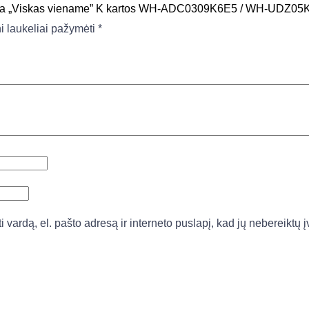
rea „Viskas viename” K kartos WH-ADC0309K6E5 / WH-UDZ05
ni laukeliai pažymėti
*
vardą, el. pašto adresą ir interneto puslapį, kad jų nebereiktų įv