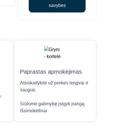
chosen
savybes
on
the
product
page
Paprastas apmokėjimas
Atsiskaitykite už prekes lengvai ir
saugiai.
e
Siūlome galimybę įsigyti įrangą
išsimokėtinai