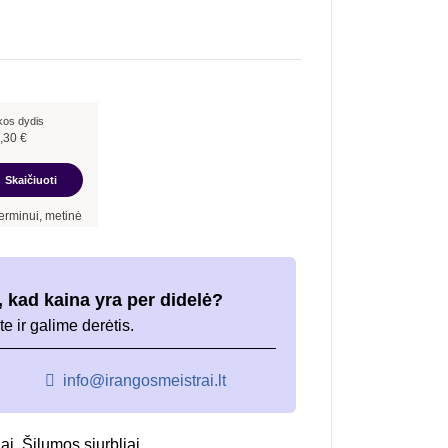
kos dydis
,30
€
Skaičiuoti
nė palūkanų norma –
7,90
%
, sutarties sudarymo mokestis -
3,00
%, mėnesio sutarti
 kad kaina yra per didelė?
te ir galime derėtis.
info@irangosmeistrai.lt
ai
,
Šilumos siurbliai