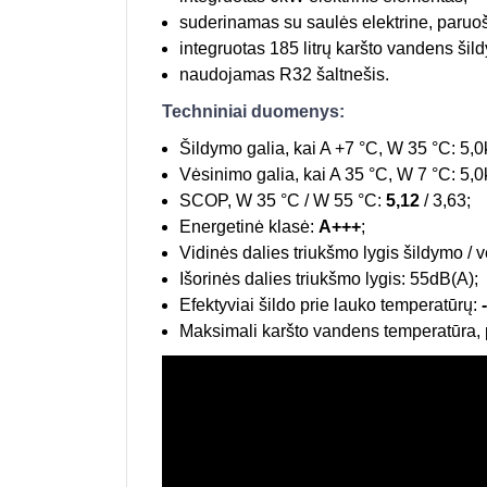
suderinamas su saulės elektrine, paruoš
integruotas 185 litrų karšto vandens šild
naudojamas R32 šaltnešis.
Techniniai duomenys:
Šildymo galia, kai A +7 °C, W 35 °C: 5,
Vėsinimo galia, kai A 35 °C, W 7 °C: 5,
SCOP, W 35 °C / W 55 °C:
5,12
/ 3,63;
Energetinė klasė:
A+++
;
Vidinės dalies triukšmo lygis šildymo /
Išorinės dalies triukšmo lygis: 55dB(A);
Efektyviai šildo prie lauko temperatūrų:
-
Maksimali karšto vandens temperatūra, p