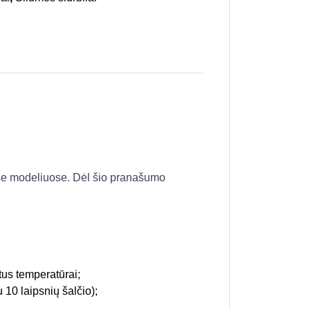
ose modeliuose. Dėl šio pranašumo
itus temperatūrai;
10 laipsnių šalčio);