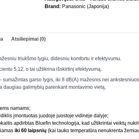
Brand:
Panasonic (Japonija)
ja
Atsiliepimai (0)
ažesniu triukšmo lygiu, didesniu komfortu ir efektyvumu.
entu 5,12, o tai užtikrina išskirtinį efektyvumą.
– sumažintas garso lygis, iki 8 dB(A) mažesnis nei ankstesniu
da daugiau galimybių parenkant montavimo vietą.
ariems namams;
diklis įmontuotas juodoje juostoje vidinėje dalyje;
kaitis apdirbtas Bluefin technologija, kad užtikrintai veiktų nukr
liamas
iki 60 laipsnių
(kai lauko temperatūra nenukrenta žemiau 