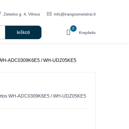
Zietelos g. 4, Vilnius
info@irangosmeistrai.lt
0
Krepšelis
tos WH-ADC0309K6E5 / WH-UDZ05KE5
 kartos WH-ADC0309K6E5 / WH-UDZ05KE5