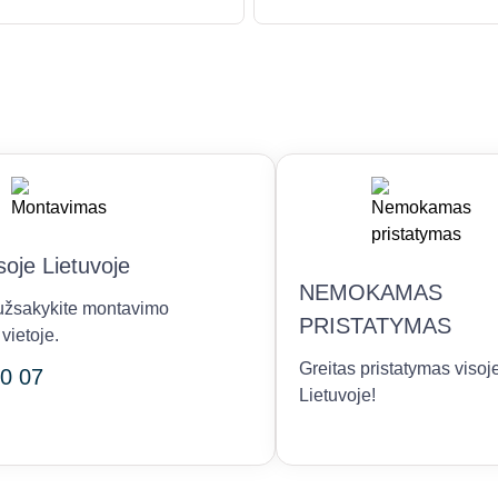
oje Lietuvoje
NEMOKAMAS
r užsakykite montavimo
PRISTATYMAS
vietoje.
Greitas pristatymas visoj
0 07
Lietuvoje!