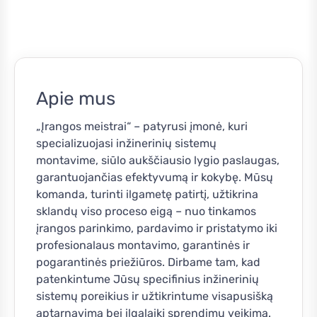
Apie mus
„Įrangos meistrai“ – patyrusi įmonė, kuri
specializuojasi inžinerinių sistemų
montavime, siūlo aukščiausio lygio paslaugas,
garantuojančias efektyvumą ir kokybę. Mūsų
komanda, turinti ilgametę patirtį, užtikrina
sklandų viso proceso eigą – nuo tinkamos
įrangos parinkimo, pardavimo ir pristatymo iki
profesionalaus montavimo, garantinės ir
pogarantinės priežiūros. Dirbame tam, kad
patenkintume Jūsų specifinius inžinerinių
sistemų poreikius ir užtikrintume visapusišką
aptarnavimą bei ilgalaikį sprendimų veikimą.