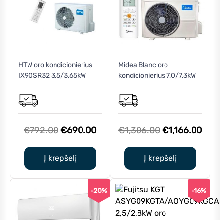
HTW oro kondicionierius
Midea Blanc oro
IX90SR32 3,5/3,65kW
kondicionierius 7,0/7,3kW
Original
Current
Original
Curr
€
792.00
€
690.00
€
1,306.00
€
1,166.00
price
price
price
pric
was:
is:
was:
is:
Į krepšelį
Į krepšelį
€792.00.
€690.00.
€1,306.00.
€1,1
-20%
-16%