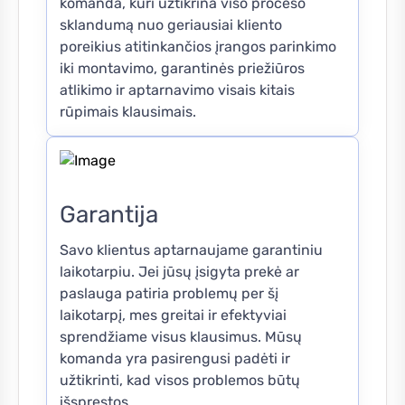
komanda, kuri užtikrina viso proceso
sklandumą nuo geriausiai kliento
poreikius atitinkančios įrangos parinkimo
iki montavimo, garantinės priežiūros
atlikimo ir aptarnavimo visais kitais
rūpimais klausimais.
Garantija
Savo klientus aptarnaujame garantiniu
laikotarpiu. Jei jūsų įsigyta prekė ar
paslauga patiria problemų per šį
laikotarpį, mes greitai ir efektyviai
sprendžiame visus klausimus. Mūsų
komanda yra pasirengusi padėti ir
užtikrinti, kad visos problemos būtų
išspręstos.