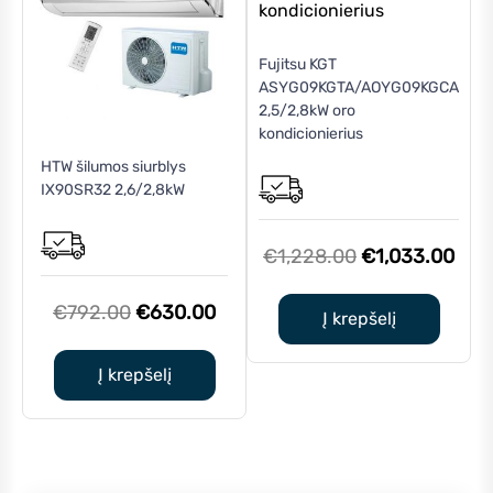
Fujitsu KGT
ASYG09KGTA/AOYG09KGCA
2,5/2,8kW oro
kondicionierius
HTW šilumos siurblys
IX90SR32 2,6/2,8kW
Original
Cur
€
1,228.00
€
1,033.00
price
pric
Original
Current
€
792.00
€
630.00
was:
is:
Į krepšelį
price
price
€1,228.00.
€1,0
was:
is:
Į krepšelį
€792.00.
€630.00.