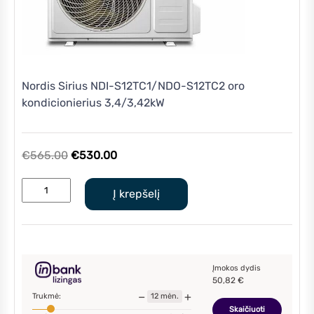
Nordis Sirius NDI-S12TC1/NDO-S12TC2 oro
kondicionierius 3,4/3,42kW
Original
Current
€
565.00
€
530.00
price
price
produkto
was:
is:
Į krepšelį
kiekis:
€565.00.
€530.00.
Nordis
Sirius
NDI-
S12TC1/NDO-
Įmokos dydis
50,82
€
S12TC2
−
+
Trukmė:
12
mėn.
oro
Skaičiuoti