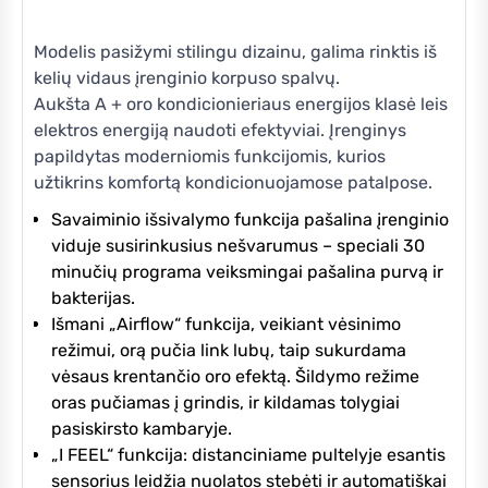
Modelis pasižymi stilingu dizainu, galima rinktis iš
kelių vidaus įrenginio korpuso spalvų.
Aukšta A + oro kondicionieriaus energijos klasė leis
elektros energiją naudoti efektyviai. Įrenginys
papildytas moderniomis funkcijomis, kurios
užtikrins komfortą kondicionuojamose patalpose.
Savaiminio išsivalymo funkcija pašalina įrenginio
viduje susirinkusius nešvarumus – speciali 30
minučių programa veiksmingai pašalina purvą ir
bakterijas.
Išmani „Airflow“ funkcija, veikiant vėsinimo
režimui, orą pučia link lubų, taip sukurdama
vėsaus krentančio oro efektą. Šildymo režime
oras pučiamas į grindis, ir kildamas tolygiai
pasiskirsto kambaryje.
„I FEEL“ funkcija: distanciniame pultelyje esantis
sensorius leidžia nuolatos stebėti ir automatiškai