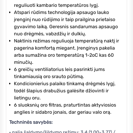
reguliuoti kambario temperatūros lygį.
Atspari rūdims technologija apsaugo lauko
įrenginį nuo rūdijimo ir taip prailgina prietaiso
gyvavimo laiką. Geresnis sandarumas apsaugo
nuo drėgmės, vabzdžių ir dulkių.
Naktinis režimas reguliuoja temperatūrą naktį ir
pagerina komfortą miegant. Įrenginys pakelia
arba sumažina oro temperatūrą 1-2oC kas 60
minučių.
6 greičių ventiliatorius leis pasrinkti jums
tinkamiausią oro srauto pūtimą.
Kondicionierius palaiko tinkamą drėgmės lygį,
todėl šlapius drabužius galėsite džiovinti ir
lietingu oru.
6 sluoksnių oro filtras, praturtintas aktyviosios
anglies ir sidabro jonais, dar geriau valo orą.
Techninės savybės:
· galia šaldymo/šildymo režimu: 3.4 (1.00-3.77) /