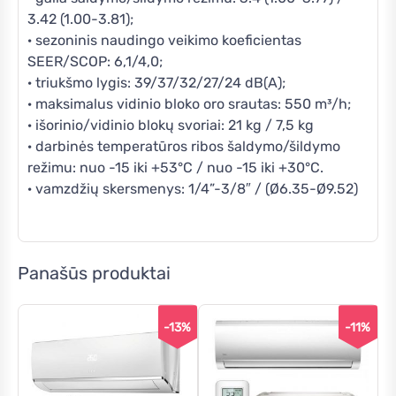
3.42 (1.00-3.81);
· sezoninis naudingo veikimo koeficientas
SEER/SCOP: 6,1/4,0;
· triukšmo lygis: 39/37/32/27/24 dB(A);
· maksimalus vidinio bloko oro srautas: 550 m³/h;
· išorinio/vidinio blokų svoriai: 21 kg / 7,5 kg
· darbinės temperatūros ribos šaldymo/šildymo
režimu: nuo -15 iki +53°C / nuo -15 iki +30°C.
· vamzdžių skersmenys: 1/4”-3/8″ / (Ø6.35-Ø9.52)
Panašūs produktai
-13%
-11%