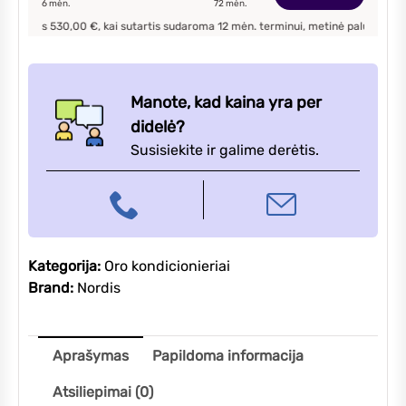
6
mėn.
72
mėn.
kondicionierius
s
530,00
€, kai sutartis sudaroma
12
mėn. terminui, metinė palūkanų norma –
13
3,4/3,42kW
Manote, kad kaina yra per
didelė?
Susisiekite ir galime derėtis.
Kategorija:
Oro kondicionieriai
Brand:
Nordis
Aprašymas
Papildoma informacija
Atsiliepimai (0)