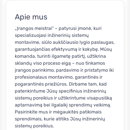
Apie mus
„Įrangos meistrai“ – patyrusi įmonė, kuri
specializuojasi inžinerinių sistemų
montavime, siūlo aukščiausio lygio paslaugas,
garantuojančias efektyvumą ir kokybę. Mūsų
komanda, turinti ilgametę patirtį, užtikrina
sklandų viso proceso eigą – nuo tinkamos
įrangos parinkimo, pardavimo ir pristatymo iki
profesionalaus montavimo, garantinės ir
pogarantinės priežiūros. Dirbame tam, kad
patenkintume Jūsų specifinius inžinerinių
sistemų poreikius ir užtikrintume visapusišką
aptarnavimą bei ilgalaikį sprendimų veikimą.
Pasirinkite mus ir mėgaukitės patikimais
sprendimais, kurie atitiks Jūsų inžinerinių
sistemų poreikius.