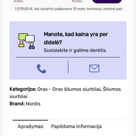
6
mėn.
72
mėn.
5,1/5,8kW,
1 079,00
€, kai sutartis sudaroma
12
mėn. terminui, metinė palūkanų norma –
12
balta
Manote, kad kaina yra per
didelė?
Susisiekite ir galime derėtis.
Kategorijos:
Oras - Oras šilumos siurbliai
,
Šilumos
siurbliai
Brand:
Nordis
Aprašymas
Papildoma informacija