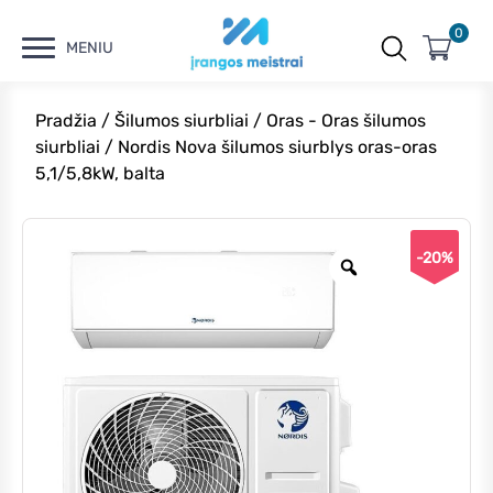
0
MENIU
Pradžia
/
Šilumos siurbliai
/
Oras - Oras šilumos
siurbliai
/ Nordis Nova šilumos siurblys oras-oras
5,1/5,8kW, balta
-20%