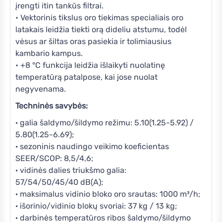
įrengti itin tankūs filtrai.
• Vektorinis tikslus oro tiekimas specialiais oro
latakais leidžia tiekti orą dideliu atstumu, todėl
vėsus ar šiltas oras pasiekia ir tolimiausius
kambario kampus.
• +8 °C funkcija leidžia išlaikyti nuolatinę
temperatūrą patalpose, kai jose nuolat
negyvenama.
Techninės savybės:
· galia šaldymo/šildymo režimu: 5.10(1.25-5.92) /
5.80(1.25-6.69);
· sezoninis naudingo veikimo koeficientas
SEER/SCOP: 8,5/4,6;
· vidinės dalies triukšmo galia:
57/54/50/45/40 dB(A);
· maksimalus vidinio bloko oro srautas: 1000 m³/h;
· išorinio/vidinio blokų svoriai: 37 kg / 13 kg;
· darbinės temperatūros ribos šaldymo/šildymo