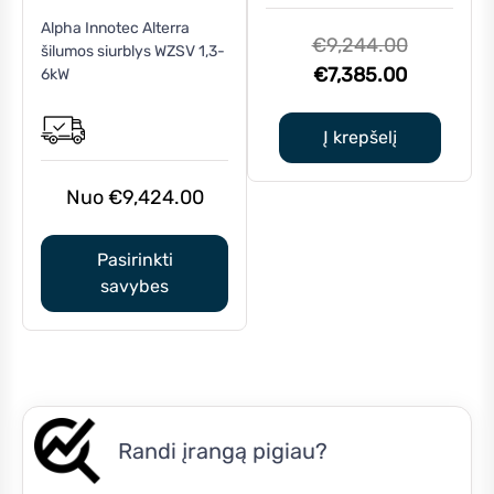
This
Alpha Innotec Alterra
product
Original
€
9,244.00
šilumos siurblys WZSV 1,3-
has
Current
price
€
7,385.00
6kW
multiple
price
was:
variants.
is:
€9,244.0
Į krepšelį
The
€7,385.0
options
may
€
9,424.00
be
chosen
Pasirinkti
on
savybes
the
product
page
Randi įrangą pigiau?