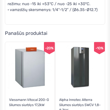
režimu: nuo -15 iki +53°C / nuo -25 iki +30°C.
· vamzdžių skersmenys: 1/4”-1/2″ / (Ø6.35-Ø12.7)
Panašūs produktai
-20%
-10%
Viessmann Vitocal 200-G
Alpha Innotec Alterra
šilumos siurblys 17,2kW
šilumos siurblys SWCV 1,8-