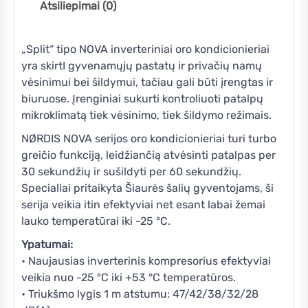
Atsiliepimai (0)
„Split“ tipo NOVA inverteriniai oro kondicionieriai
yra skirtI gyvenamųjų pastatų ir privačių namų
vėsinimui bei šildymui, tačiau gali būti įrengtas ir
biuruose. Įrenginiai sukurti kontroliuoti patalpų
mikroklimatą tiek vėsinimo, tiek šildymo režimais.
NØRDIS NOVA serijos oro kondicionieriai turi turbo
greičio funkciją, leidžiančią atvėsinti patalpas per
30 sekundžių ir sušildyti per 60 sekundžių.
Specialiai pritaikyta Šiaurės šalių gyventojams, ši
serija veikia itin efektyviai net esant labai žemai
lauko temperatūrai iki -25 °C.
Ypatumai:
• Naujausias inverterinis kompresorius efektyviai
veikia nuo -25 °C iki +53 °C temperatūros.
• Triukšmo lygis 1 m atstumu: 47/42/38/32/28