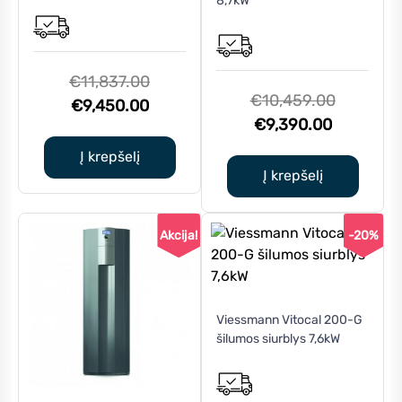
8,7kW
Original
€
11,837.00
Original
€
10,459.00
Current
price
€
9,450.00
Current
price
€
9,390.00
price
was:
price
was:
is:
€11,837.00.
Į krepšelį
is:
€10,459.
Į krepšelį
€9,450.00.
€9,390.0
Akcija!
-20%
Viessmann Vitocal 200-G
šilumos siurblys 7,6kW