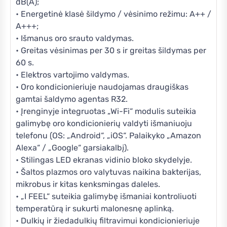
dB(A);
• Energetinė klasė šildymo / vėsinimo režimu: A++ /
A+++;
• Išmanus oro srauto valdymas.
• Greitas vėsinimas per 30 s ir greitas šildymas per
60 s.
• Elektros vartojimo valdymas.
• Oro kondicionieriuje naudojamas draugiškas
gamtai šaldymo agentas R32.
• Įrenginyje integruotas „Wi-Fi“ modulis suteikia
galimybę oro kondicionierių valdyti išmaniuoju
telefonu (OS: „Android“, „iOS“. Palaikyko „Amazon
Alexa“ / „Google“ garsiakalbį).
• Stilingas LED ekranas vidinio bloko skydelyje.
• Šaltos plazmos oro valytuvas naikina bakterijas,
mikrobus ir kitas kenksmingas daleles.
• „I FEEL“ suteikia galimybę išmaniai kontroliuoti
temperatūrą ir sukurti malonesnę aplinką.
• Dulkių ir žiedadulkių filtravimui kondicionieriuje