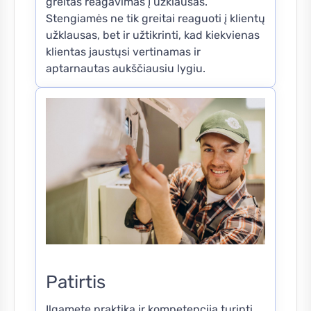
greitas reagavimas į užklausas.
Stengiamės ne tik greitai reaguoti į klientų
užklausas, bet ir užtikrinti, kad kiekvienas
klientas jaustųsi vertinamas ir
aptarnautas aukščiausiu lygiu.
Patirtis
Ilgametę praktiką ir kompetenciją turinti