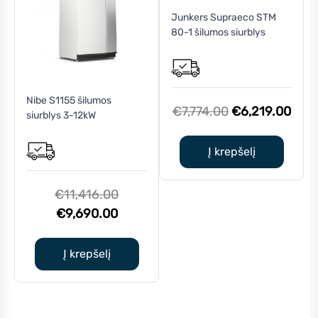
Junkers Supraeco STM
80-1 šilumos siurblys
Nibe S1155 šilumos
Original
Curr
€
7,774.00
€
6,219.00
siurblys 3-12kW
price
pric
was:
is:
Į krepšelį
€7,774.00.
€6,2
Original
€
11,416.00
Current
price
€
9,690.00
price
was:
is:
€11,416.00.
Į krepšelį
€9,690.00.