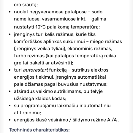
oro srautą;
nuolat negyvenamose patalpose – sodo
nameliuose, vasarnamiuose ir kt. – galima
o
nustatyti 10
C palaikomą temperatūrą;
įrenginys turi kelis režimus, kurie tiks
komfortiškos aplinkos sukūrimui – miego režimas
(įrenginys veikia tyliau), ekonominis režimas,
turbo režimas (kai patalpos temperatūrą reikia
greitai pakelti ar atvėsinti);
turi
autorestart
funkciją – sutrikus elektros
energijos tiekimui, įrenginys automatiškai
paleidžiamas pagal buvusius nustatymus;
atsiradus veikimo sutrikimams, pultelyje
užsidega klaidos kodas;
su programuojamu laikmačiu ir automatiniu
atitirpinimu;
energijos klasė vėsinimo / šildymo režime A /A .
Techninės charakteristikos: