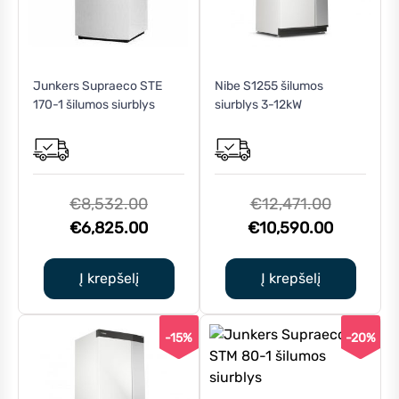
Junkers Supraeco STE
Nibe S1255 šilumos
170-1 šilumos siurblys
siurblys 3-12kW
Original
Original
€
8,532.00
€
12,471.00
price
Current
price
Current
€
6,825.00
€
10,590.00
was:
price
was:
price
€8,532.00.
is:
€12,471.
is:
Į krepšelį
Į krepšelį
€6,825.00.
€10,590.
-15%
-20%