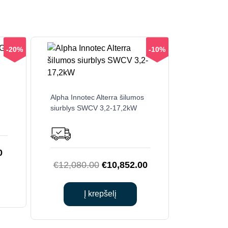
-20%
-10%
Alpha Innotec Alterra šilumos
siurblys SWCV 3,2-17,2kW
Current
0
Original
Current
€
12,080.00
€
10,852.00
price
price
price
is:
was:
is:
00.
€8,650.00.
Į krepšelį
€12,080.00.
€10,852.00.