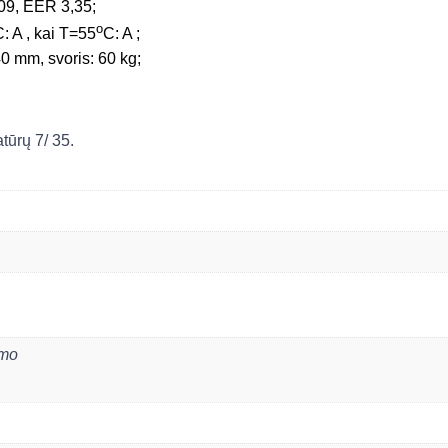
09, EER 3,35;
o
: A , kai T=55
C: A ;
0 mm, svoris: 60 kg;
tūrų 7/ 35.
ymo