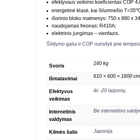
efektyvaus veikimo koeficientas COP 4,
o
energetinė klasė, kai šilumnešio T=35
C
išorinio bloko matmenys: 750 x 880 x 34
naudojamas freonas: R410A;
elektrinis jungimas – vienfazis.
Šildymo galia ir COP nurodyti prie tempera
160 kg
Svoris
610 × 600 × 1600 cm
Išmatavimai
iki -20 laipsnių
Efektyvus
veikimas
Be internetinio vald
Internetinis
valdymas
Japonija
Kilmės šalis