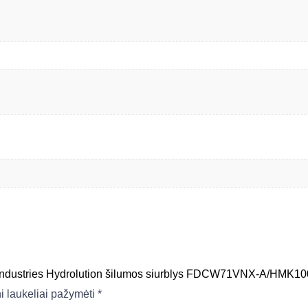
y Industries Hydrolution šilumos siurblys FDCW71VNX-A/HMK10
ni laukeliai pažymėti
*