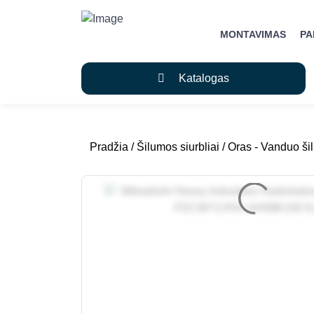
MONTAVIMAS
P
Katalogas
Pradžia
/
Šilumos siurbliai
/
Oras - Vanduo šil