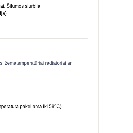
ai
,
Šilumos siurbliai
ija)
, žematemperatūriai radiatoriai ar
o
mperatūra pakeliama iki 58
C);