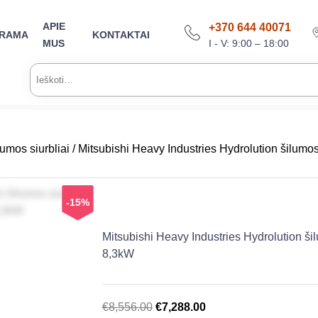
APIE
+370 644 40071
ARAMA
KONTAKTAI
I - V: 9:00 – 18:00
MUS
Ieškoti:
umos siurbliai
/ Mitsubishi Heavy Industries Hydrolution ši
-15%
Mitsubishi Heavy Industries Hydrolutio
8,3kW
Original
Current
€
8,556.00
€
7,288.00