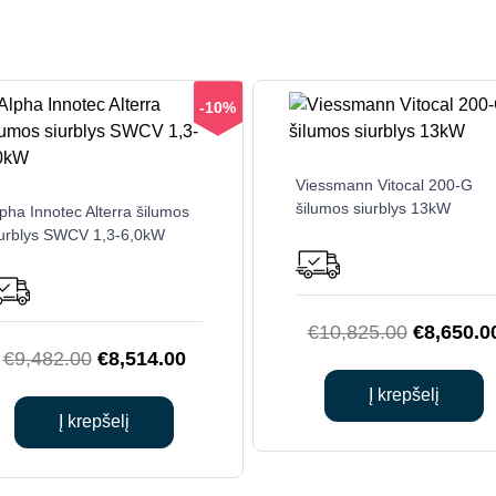
-10%
Viessmann Vitocal 200-G
šilumos siurblys 13kW
pha Innotec Alterra šilumos
iurblys SWCV 1,3-6,0kW
Original
€
10,825.00
€
8,650.0
Original
Current
€
9,482.00
€
8,514.00
price
price
price
was:
Į krepšelį
was:
is:
€10,825.
Į krepšelį
€9,482.00.
€8,514.00.