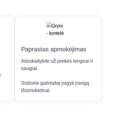
Paprastas apmokėjimas
Atsiskaitykite už prekes lengvai ir
saugiai.
e
Siūlome galimybę įsigyti įrangą
išsimokėtinai