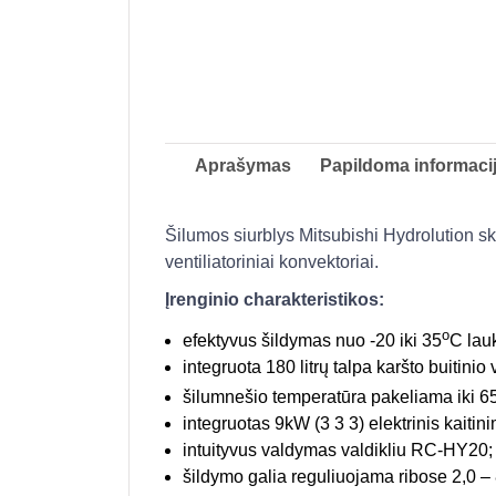
Aprašymas
Papildoma informaci
Šilumos siurblys Mitsubishi Hydrolution sk
ventiliatoriniai konvektoriai.
Įrenginio charakteristikos:
o
efektyvus šildymas nuo -20 iki 35
C lau
integruota 180 litrų talpa karšto buitini
šilumnešio temperatūra pakeliama iki 6
integruotas 9kW (3 3 3) elektrinis kaiti
intuityvus valdymas valdikliu RC-HY20;
šildymo galia reguliuojama ribose 2,0 –