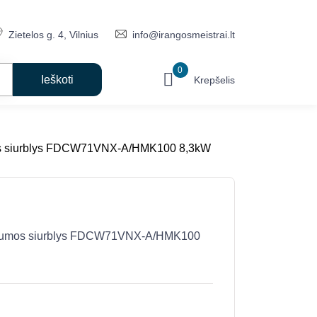
Zietelos g. 4, Vilnius
info@irangosmeistrai.lt
0
Krepšelis
lumos siurblys FDCW71VNX-A/HMK100 8,3kW
n šilumos siurblys FDCW71VNX-A/HMK100