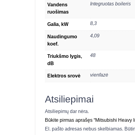
Integruotas boileris
Vandens
ruošimas
8,3
Galia, kW
4,09
Naudingumo
koef.
48
Triukšmo lygis,
dB
vienfazė
Elektros srovė
Atsiliepimai
Atsiliepimų dar nėra.
Būkite pirmas aprašęs “Mitsubishi Heav
El. pašto adresas nebus skelbiamas.
Būti