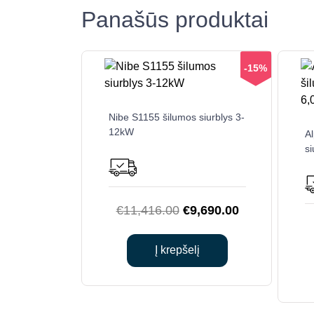
Panašūs produktai
-15%
Nibe S1155 šilumos siurblys 3-
12kW
Al
s
Original
Current
€
11,416.00
€
9,690.00
price
price
was:
is:
Į krepšelį
€11,416.00.
€9,690.00.