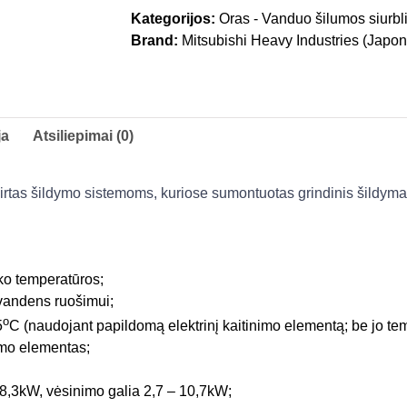
Kategorijos:
Oras - Vanduo šilumos siurbli
Brand:
Mitsubishi Heavy Industries (Japon
ja
Atsiliepimai (0)
irtas šildymo sistemoms, kuriose sumontuotas grindinis šildymas
ko temperatūros;
o vandens ruošimui;
o
5
C (naudojant papildomą elektrinį kaitinimo elementą; be jo te
nimo elementas;
 8,3kW, vėsinimo galia 2,7 – 10,7kW;