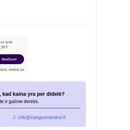
kos dydis
,38
€
Skaičiuoti
 palūkanų norma –
7,90
%
, sutarties sudarymo mokestis -
3,00
%, mėnesio sutarties 
 kad kaina yra per didelė?
te ir galime derėtis.
info@irangosmeistrai.lt