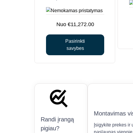
has
multiple
variants.
The
€
11,272.00
options
may
Pasirinkti
be
savybes
chosen
on
the
product
page
Montavimas vis
Randi įrangą
Įsigykite prekes i
pigiau?
paslaugas vienoje 