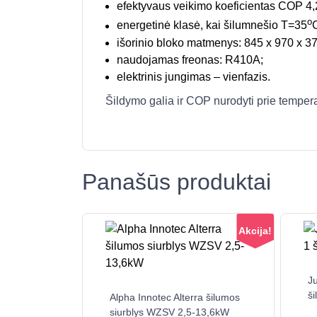
efektyvaus veikimo koeficientas COP 4,
o
energetinė klasė, kai šilumnešio T=35
C
išorinio bloko matmenys: 845 x 970 x 37
naudojamas freonas: R410A;
elektrinis jungimas – vienfazis.
Šildymo galia ir COP nurodyti prie tempera
Panašūs produktai
Akcija!
J
This
ši
Alpha Innotec Alterra šilumos
product
siurblys WZSV 2,5-13,6kW