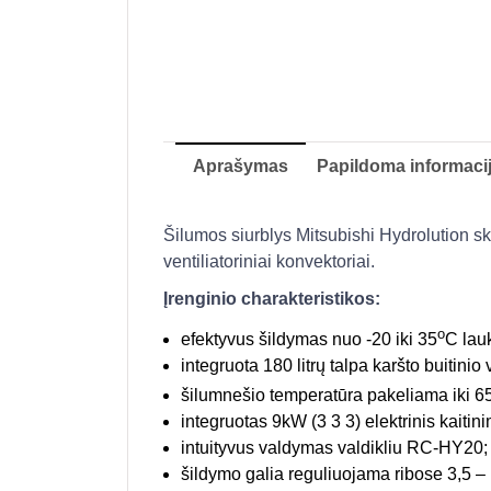
Aprašymas
Papildoma informaci
Šilumos siurblys Mitsubishi Hydrolution sk
ventiliatoriniai konvektoriai.
Įrenginio charakteristikos:
o
efektyvus šildymas nuo -20 iki 35
C lau
integruota 180 litrų talpa karšto buitini
šilumnešio temperatūra pakeliama iki 6
integruotas 9kW (3 3 3) elektrinis kaiti
intuityvus valdymas valdikliu RC-HY20;
šildymo galia reguliuojama ribose 3,5 –