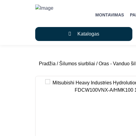
MONTAVIMAS
P
Katalogas
Pradžia
/
Šilumos siurbliai
/
Oras - Vanduo šil