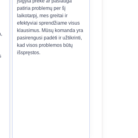
įsigyta prekė ar paslauga
patiria problemų per šį
laikotarpį, mes greitai ir
efektyviai sprendžiame visus
klausimus. Mūsų komanda yra
,
pasirengusi padėti ir užtikrinti,
kad visos problemos būtų
išspręstos.
s