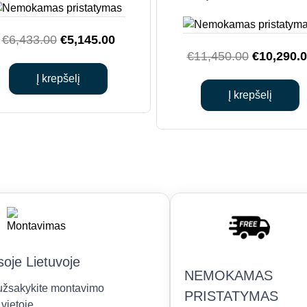
Original
Current
€
6,433.00
€
5,145.00
Original
€
11,450.00
€
10,290.
price
price
price
was:
is:
Į krepšelį
was:
€6,433.00.
€5,145.00.
Į krepšelį
€11,450.0
oje Lietuvoje
NEMOKAMAS
r užsakykite montavimo
PRISTATYMAS
vietoje.