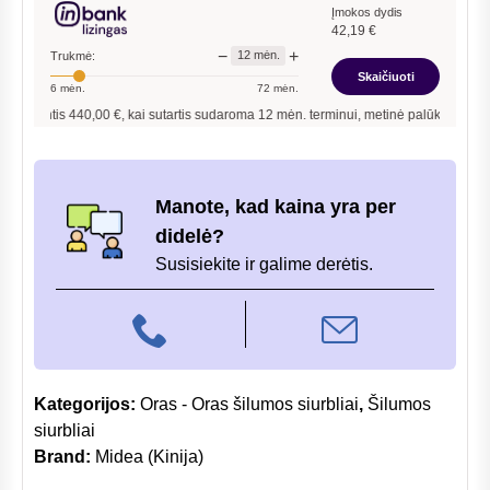
Eco
Įmokos dydis
42,19
€
šilumos
−
+
12
mėn.
Trukmė:
siurblys
Skaičiuoti
6
mėn.
72
mėn.
2.6/2.9kW
ntis
440,00
€, kai sutartis sudaroma
12
mėn. terminui, metinė palūkanų norma –
13,
Manote, kad kaina yra per
didelė?
Susisiekite ir galime derėtis.
Kategorijos:
Oras - Oras šilumos siurbliai
,
Šilumos
siurbliai
Brand:
Midea (Kinija)