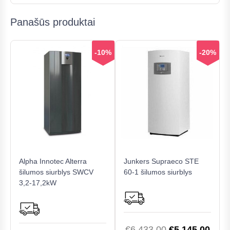
Panašūs produktai
-10%
-20%
Alpha Innotec Alterra
Junkers Supraeco STE
šilumos siurblys SWCV
60-1 šilumos siurblys
3,2-17,2kW
Original
Curr
€
6,433.00
€
5,145.00