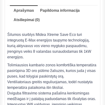
Aprašymas
Papildoma informacija
Atsiliepimai (0)
Šilumos siurblys Midea Xtreme Save Eco turi
integruotą E-Max energijos taupymo technologiją,
kurią aktyvavus vos vieno mygtuko paspaudimu,
įrenginys veiks 8 valandas sunaudodamas tik 1kW
energijos.
Tolimiausios kambario zonos komfortiška temperatūra
pasirūpina 3D oro pūtimo žaliuzės, kurios juda į visas
puses, kad tolygiai paskirstytų orą.
Ventiliatoriaus greitis reguliuojamas, todėl nustatyta
temperatūra palaikoma itin tiksliai.
Dviguba filtravimo sistema pašalina kenksmingas
medžiagas ir į patalpą paduodamas tik išvalytas oras.
Integruotas Wifi valdymas, įrenginio veikimas