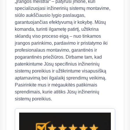
„Įrangos meistrai“ – patyrusi įmonė, kuri
specializuojasi inžinerinių sistemų montavime,
siūlo aukščiausio lygio paslaugas,
garantuojančias efektyvumą ir kokybę. Mūsų
komanda, turinti ilgametę patirtį, užtikrina
sklandų viso proceso eigą – nuo tinkamos
įrangos parinkimo, pardavimo ir pristatymo iki
profesionalaus montavimo, garantinės ir
pogarantinės priežiūros. Dirbame tam, kad
patenkintume Jūsų specifinius inžinerinių
sistemų poreikius ir užtikrintume visapusišką
aptarnavimą bei ilgalaikį sprendimų veikimą.
Pasirinkite mus ir mėgaukitės patikimais
sprendimais, kurie atitiks Jūsų inžinerinių
sistemų poreikius.