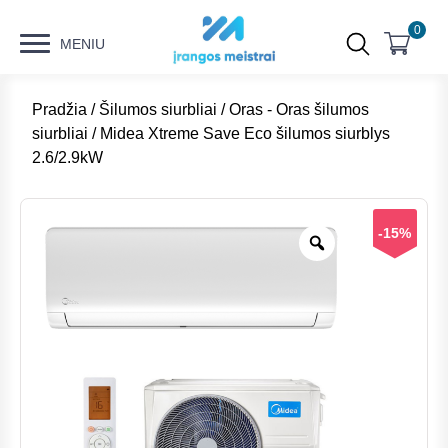
0
MENIU
Pradžia
/
Šilumos siurbliai
/
Oras - Oras šilumos
siurbliai
/ Midea Xtreme Save Eco šilumos siurblys
2.6/2.9kW
-15%