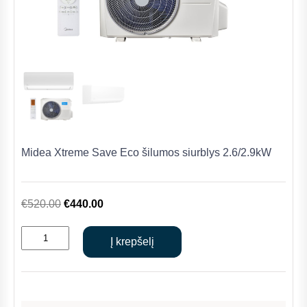
Midea Xtreme Save Eco šilumos siurblys 2.6/2.9kW
Original
Current
€
520.00
€
440.00
price
price
produkto
was:
is:
Į krepšelį
kiekis:
€520.00.
€440.00.
Midea
Xtreme
Save