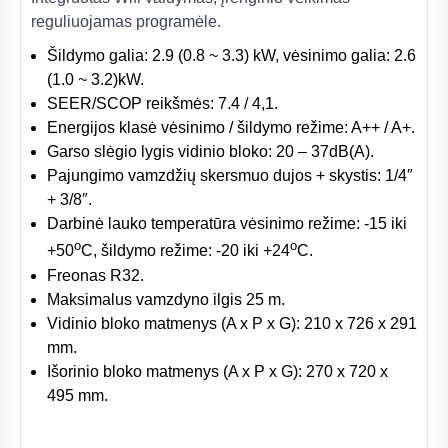
reguliuojamas programėle.
Šildymo galia: 2.9 (0.8 ~ 3.3) kW, vėsinimo galia: 2.6
(1.0 ~ 3.2)kW.
SEER/SCOP reikšmės: 7.4 / 4,1.
Energijos klasė vėsinimo / šildymo režime: A++ / A+.
Garso slėgio lygis vidinio bloko: 20 – 37dB(A).
Pajungimo vamzdžių skersmuo dujos + skystis: 1/4″
+ 3/8″.
Darbinė lauko temperatūra vėsinimo režime: -15 iki
o
o
+50
C, šildymo režime: -20 iki +24
C.
Freonas R32.
Maksimalus vamzdyno ilgis 25 m.
Vidinio bloko matmenys (A x P x G): 210 x 726 x 291
mm.
Išorinio bloko matmenys (A x P x G): 270 x 720 x
495 mm.