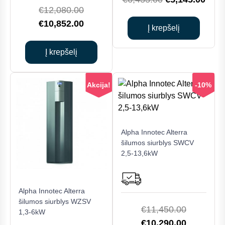
Original
€
12,080.00
price
price
price
Current
€
10,852.00
was:
is:
Į krepšelį
was:
price
€6,433.00.
€5,1
€12,080.00.
is:
Į krepšelį
€10,852.00.
Akcija!
-10%
Alpha Innotec Alterra
šilumos siurblys SWCV
2,5-13,6kW
This
Alpha Innotec Alterra
product
šilumos siurblys WZSV
has
Original
€
11,450.00
1,3-6kW
multiple
price
Current
€
10,290.00