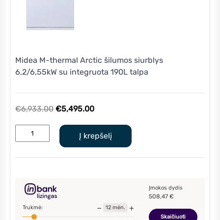
Midea M-thermal Arctic šilumos siurblys
6,2/6,55kW su integruota 190L talpa
Original
Current
€
6,933.00
€
5,495.00
price
price
produkto
was:
is:
Į krepšelį
kiekis:
€6,933.00.
€5,495.00.
Midea
M-
thermal
Arctic
Įmokos dydis
508,47
€
šilumos
−
+
Trukmė:
12
mėn.
siurblys
Skaičiuoti