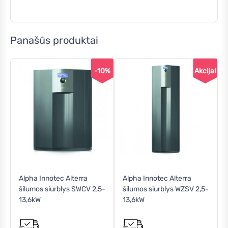
Panašūs produktai
-10%
Akcija!
This
Alpha Innotec Alterra
Alpha Innotec Alterra
product
šilumos siurblys SWCV 2,5-
šilumos siurblys WZSV 2,5-
has
13,6kW
13,6kW
multiple
variants.