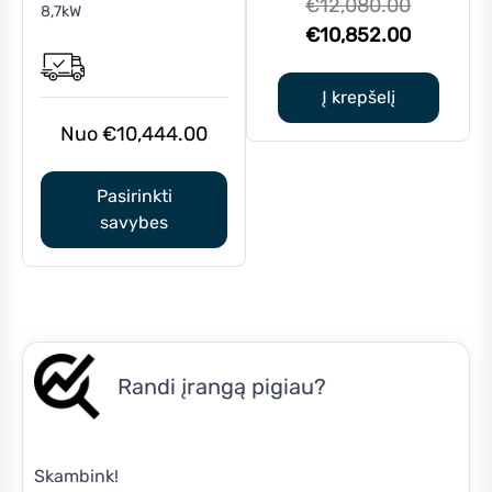
Original
€
12,080.00
8,7kW
multiple
price
Current
€
10,852.00
variants.
was:
price
The
€12,080.
is:
Į krepšelį
options
€10,852.
may
€
10,444.00
be
chosen
Pasirinkti
on
savybes
the
product
page
Randi įrangą pigiau?
Skambink!