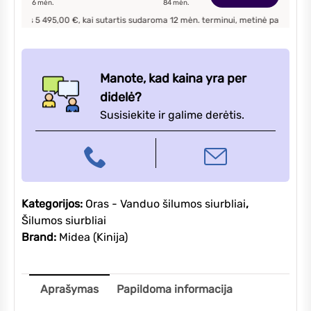
6
mėn.
84
mėn.
6,2/6,55kW
s
5 495,00
€, kai sutartis sudaroma
12
mėn. terminui, metinė palūkanų norma –
7
su
integruota
190L
talpa
Manote, kad kaina yra per
didelė?
Susisiekite ir galime derėtis.
Kategorijos:
Oras - Vanduo šilumos siurbliai
,
Šilumos siurbliai
Brand:
Midea (Kinija)
Aprašymas
Papildoma informacija