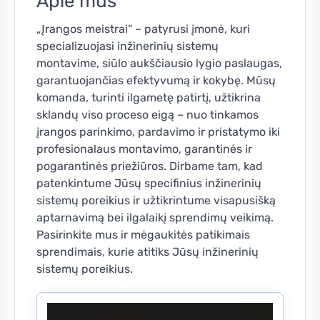
Apie mus
„Įrangos meistrai“ – patyrusi įmonė, kuri
specializuojasi inžinerinių sistemų
montavime, siūlo aukščiausio lygio paslaugas,
garantuojančias efektyvumą ir kokybę. Mūsų
komanda, turinti ilgametę patirtį, užtikrina
sklandų viso proceso eigą – nuo tinkamos
įrangos parinkimo, pardavimo ir pristatymo iki
profesionalaus montavimo, garantinės ir
pogarantinės priežiūros. Dirbame tam, kad
patenkintume Jūsų specifinius inžinerinių
sistemų poreikius ir užtikrintume visapusišką
aptarnavimą bei ilgalaikį sprendimų veikimą.
Pasirinkite mus ir mėgaukitės patikimais
sprendimais, kurie atitiks Jūsų inžinerinių
sistemų poreikius.