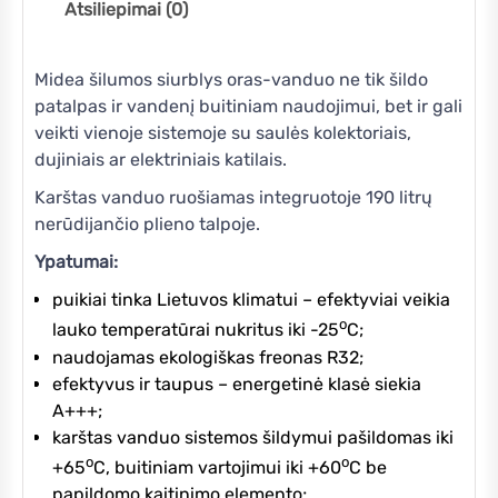
Atsiliepimai (0)
Midea šilumos siurblys oras-vanduo ne tik šildo
patalpas ir vandenį buitiniam naudojimui, bet ir gali
veikti vienoje sistemoje su saulės kolektoriais,
dujiniais ar elektriniais katilais.
Karštas vanduo ruošiamas integruotoje 190 litrų
nerūdijančio plieno talpoje.
Ypatumai:
puikiai tinka Lietuvos klimatui – efektyviai veikia
o
lauko temperatūrai nukritus iki -25
C;
naudojamas ekologiškas freonas R32;
efektyvus ir taupus – energetinė klasė siekia
A+++;
karštas vanduo sistemos šildymui pašildomas iki
o
o
+65
C, buitiniam vartojimui iki +60
C be
papildomo kaitinimo elemento;