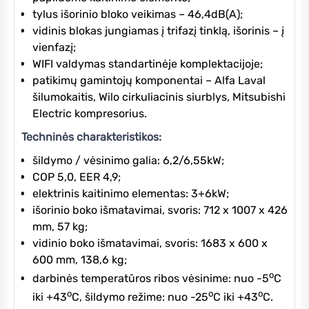
tylus išorinio bloko veikimas – 46,4dB(A);
vidinis blokas jungiamas į trifazį tinklą, išorinis – į
vienfazį;
WIFI valdymas standartinėje komplektacijoje;
patikimų gamintojų komponentai – Alfa Laval
šilumokaitis, Wilo cirkuliacinis siurblys, Mitsubishi
Electric kompresorius.
Techninės charakteristikos:
šildymo / vėsinimo galia: 6,2/6,55kW;
COP 5,0, EER 4,9;
elektrinis kaitinimo elementas: 3+6kW;
išorinio boko išmatavimai, svoris: 712 x 1007 x 426
mm, 57 kg;
vidinio boko išmatavimai, svoris: 1683 x 600 x
600 mm, 138,6 kg;
o
darbinės temperatūros ribos vėsinime: nuo -5
C
o
o
o
iki +43
C, šildymo režime: nuo -25
C iki +43
C.