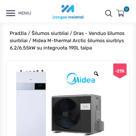
0
MENIU
Pradžia
/
Šilumos siurbliai
/
Oras - Vanduo šilumos
siurbliai
/ Midea M-thermal Arctic šilumos siurblys
6,2/6,55kW su integruota 190L talpa
-21%