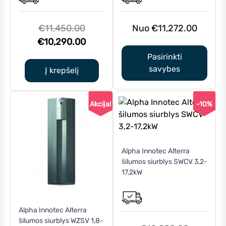
The
options
may
Original
€
11,450.00
€
11,272.00
be
price
Current
€
10,290.00
chosen
was:
price
Pasirinkti
on
€11,450.00.
is:
savybes
Į krepšelį
the
€10,290.00.
product
page
Akcija!
-10%
Alpha Innotec Alterra
šilumos siurblys SWCV 3,2-
17,2kW
This
Alpha Innotec Alterra
product
šilumos siurblys WZSV 1,8-
has