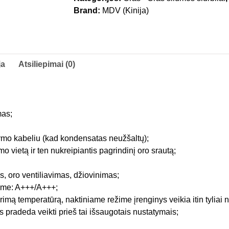
Brand:
MDV (Kinija)
ja
Atsiliepimai (0)
mas;
ymo kabeliu (kad kondensatas neužšaltų);
o vietą ir ten nukreipiantis pagrindinį oro srautą;
s, oro ventiliavimas, džiovinimas;
žime: A+++/A+++;
rimą temperatūrą, naktiniame režime įrenginys veikia itin tyliai
s pradeda veikti prieš tai išsaugotais nustatymais;