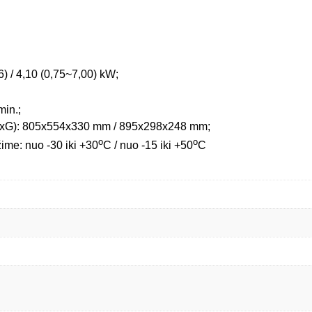
6) /
4,10 (0,75~7,00)
kW;
min.;
AxG):
805x554x330
mm /
895x298x248
mm;
o
o
ime: nuo -30 iki +30
C / nuo -15 iki +50
C