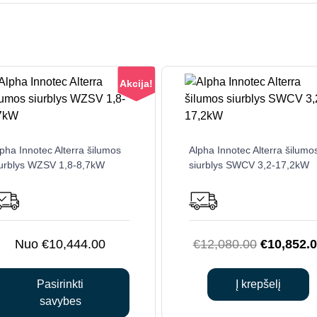
Akcija!
This
pha Innotec Alterra šilumos
Alpha Innotec Alterra šilumo
product
iurblys WZSV 1,8-8,7kW
siurblys SWCV 3,2-17,2kW
has
multiple
variants.
The
options
Original
€
10,444.00
€
12,080.00
€
10,852.
may
price
be
was:
Pasirinkti
Į krepšelį
chosen
€12,080.0
savybes
on