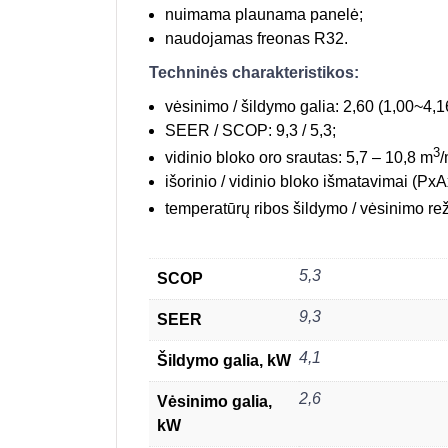
nuimama plaunama panelė;
naudojamas freonas R32.
Techninės charakteristikos:
vėsinimo / šildymo galia: 2,60 (1,00~4,1
SEER / SCOP: 9,3 / 5,3;
3
vidinio bloko oro srautas: 5,7 – 10,8 m
/
išorinio / vidinio bloko išmatavimai (Px
temperatūrų ribos šildymo / vėsinimo rež
5,3
SCOP
9,3
SEER
4,1
Šildymo galia, kW
2,6
Vėsinimo galia,
kW