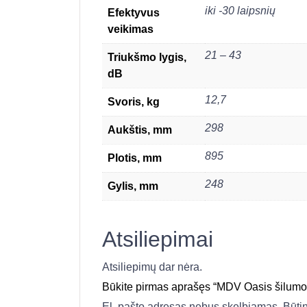
iki -30 laipsnių
Efektyvus
veikimas
21 – 43
Triukšmo lygis,
dB
12,7
Svoris, kg
298
Aukštis, mm
895
Plotis, mm
248
Gylis, mm
Atsiliepimai
Atsiliepimų dar nėra.
Būkite pirmas aprašęs “MDV Oasis šilumos
El. pašto adresas nebus skelbiamas.
Būti