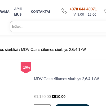
APIE
+370 644 40071
ARAMA
KONTAKTAI
I - V: 9:00 – 18:00
MUS
Ieškoti:
os siurbliai
/ MDV Oasis šilumos siurblys 2,6/4,1kW
-19%
MDV Oasis šilumos siurblys 2,6/4,1kW
Original
Current
€
1,120.00
€
910.00
price
price