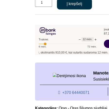
produkto
was:
is:
Į krepšelį
kiekis:
€1,120.00.
€910.00.
MDV
Oasis
šilumos
siurblys
Įmo
87,
2,6/4,1kW
−
+
12
mėn.
Trukmė:
6
mėn.
72
mėn.
Pavyzdžiui, skolinantis
910,00
€, kai sutartis sudaroma
12
mėn. terminui, met
Manote,
Susisieki
+370 64440071
Kategorijos:
Oras - Oras šilumos siurbliai