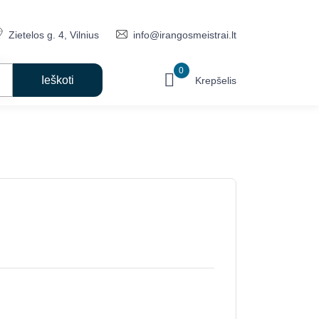
Zietelos g. 4, Vilnius
info@irangosmeistrai.lt
0
Krepšelis