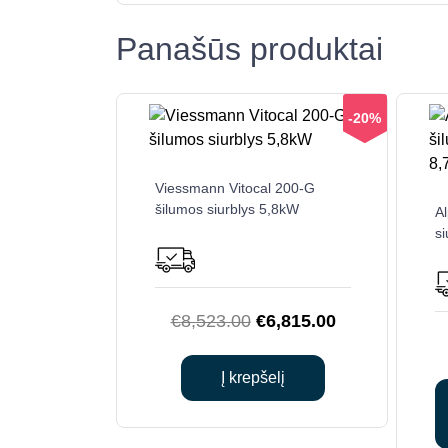
Panašūs produktai
-20%
Viessmann Vitocal 200-G
šilumos siurblys 5,8kW
Al
s
Original
Current
€
8,523.00
€
6,815.00
price
price
was:
is:
Į krepšelį
€8,523.00.
€6,815.00.