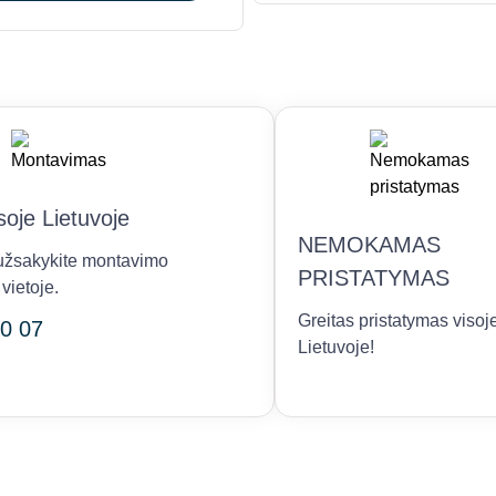
the
product
page
oje Lietuvoje
NEMOKAMAS
r užsakykite montavimo
PRISTATYMAS
vietoje.
Greitas pristatymas visoj
0 07
Lietuvoje!