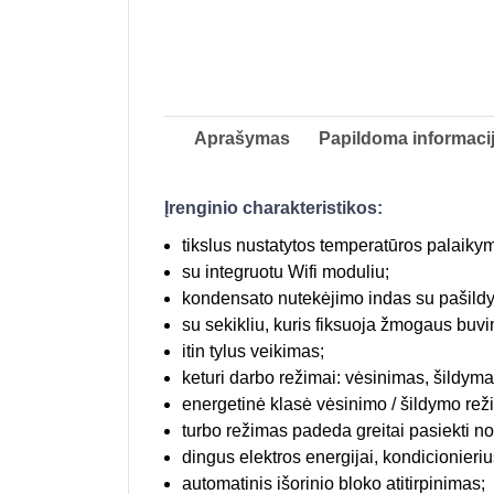
Aprašymas
Papildoma informaci
Įrenginio charakteristikos:
tikslus nustatytos temperatūros palaiky
su integruotu Wifi moduliu;
kondensato nutekėjimo indas su pašild
su sekikliu, kuris fiksuoja žmogaus buvim
itin tylus veikimas;
keturi darbo režimai: vėsinimas, šildyma
energetinė klasė vėsinimo / šildymo re
turbo režimas padeda greitai pasiekti no
dingus elektros energijai, kondicionieriu
automatinis išorinio bloko atitirpinimas;