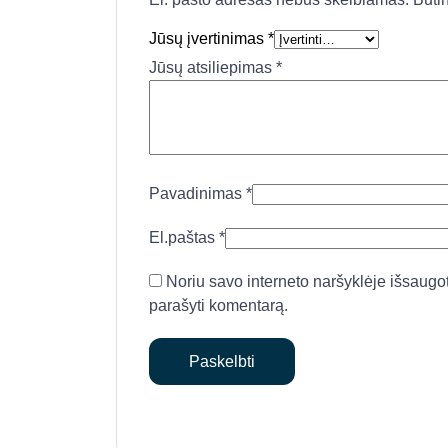
Jūsų įvertinimas
*
Jūsų atsiliepimas
*
Pavadinimas
*
El.paštas
*
Noriu savo interneto naršyklėje išsaugoti 
parašyti komentarą.