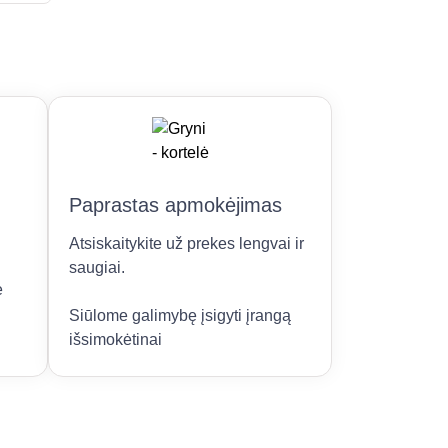
Paprastas apmokėjimas
Atsiskaitykite už prekes lengvai ir
saugiai.
e
Siūlome galimybę įsigyti įrangą
išsimokėtinai