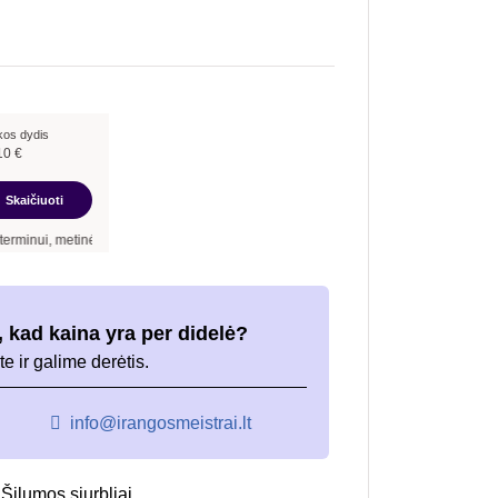
kos dydis
10
€
Skaičiuoti
inė palūkanų norma –
12,90
%
, sutarties sudarymo mokestis -
3,00
%, mėnesio sutar
 kad kaina yra per didelė?
te ir galime derėtis.
info@irangosmeistrai.lt
,
Šilumos siurbliai