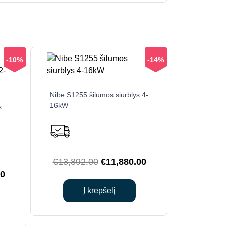
-10%
-14%
Nibe S1255 šilumos siurblys 4-
16kW
s
Original
Current
€
13,892.00
€
11,880.00
Current
00
price
price
price
was:
is:
Į krepšelį
is:
€13,892.00.
€11,880.00.
0.
€10,852.00.