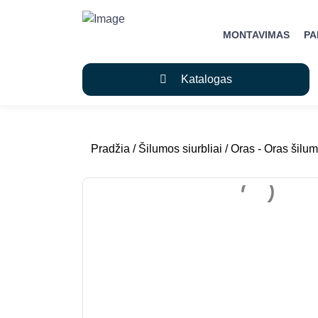
MONTAVIMAS
P
Katalogas
Pradžia
/
Šilumos siurbliai
/
Oras - Oras šilum