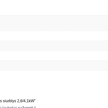
 siurblys 2,6/4,1kW”
ni laukeliai pažymėti
*