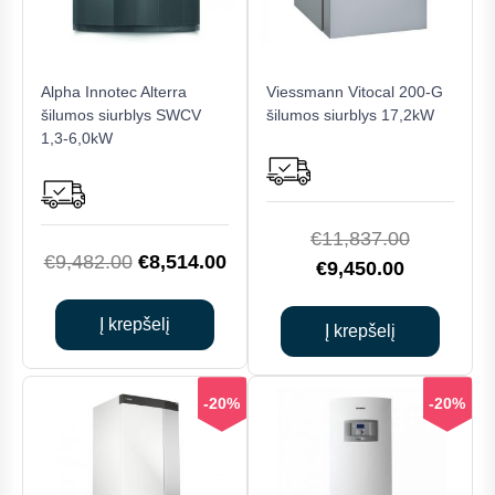
Alpha Innotec Alterra
Viessmann Vitocal 200-G
šilumos siurblys SWCV
šilumos siurblys 17,2kW
1,3-6,0kW
Original
€
11,837.00
Original
Current
€
9,482.00
€
8,514.00
Current
price
€
9,450.00
price
price
price
was:
was:
is:
Į krepšelį
is:
€11,837.0
Į krepšelį
€9,482.00.
€8,514.00.
€9,450.00
-20%
-20%