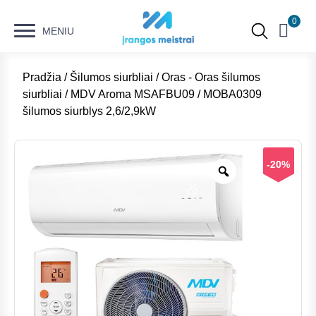
0
MENIU
Pradžia
/
Šilumos siurbliai
/
Oras - Oras šilumos
siurbliai
/ MDV Aroma MSAFBU09 / MOBA0309
šilumos siurblys 2,6/2,9kW
-20%