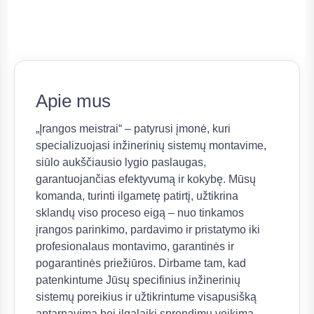
Apie mus
„Įrangos meistrai“ – patyrusi įmonė, kuri
specializuojasi inžinerinių sistemų montavime,
siūlo aukščiausio lygio paslaugas,
garantuojančias efektyvumą ir kokybę. Mūsų
komanda, turinti ilgametę patirtį, užtikrina
sklandų viso proceso eigą – nuo tinkamos
įrangos parinkimo, pardavimo ir pristatymo iki
profesionalaus montavimo, garantinės ir
pogarantinės priežiūros. Dirbame tam, kad
patenkintume Jūsų specifinius inžinerinių
sistemų poreikius ir užtikrintume visapusišką
aptarnavimą bei ilgalaikį sprendimų veikimą.