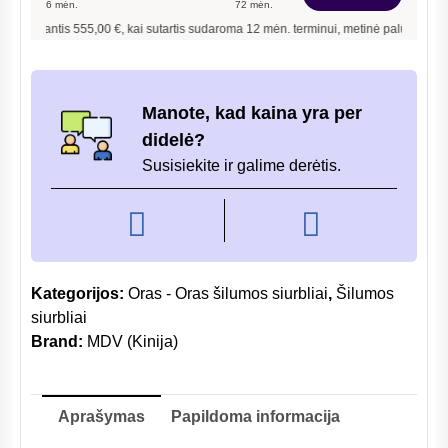
6
mėn.
72
mėn.
siurblys
nantis
555,00
€, kai sutartis sudaroma
12
mėn. terminui, metinė palūkanų norma –
1
2,6/2,9kW
Manote, kad kaina yra per
didelė?
Susisiekite ir galime derėtis.
Kategorijos:
Oras - Oras šilumos siurbliai
,
Šilumos
siurbliai
Brand:
MDV (Kinija)
Aprašymas
Papildoma informacija