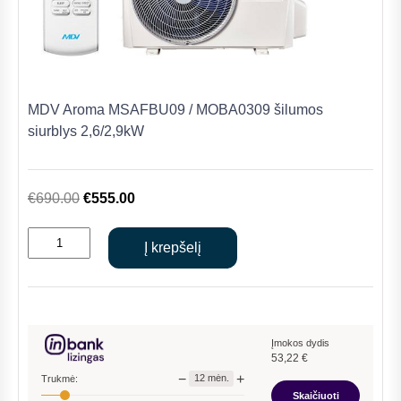
MDV Aroma MSAFBU09 / MOBA0309 šilumos
siurblys 2,6/2,9kW
Original
Current
€
690.00
€
555.00
price
price
produkto
was:
is:
Į krepšelį
kiekis:
€690.00.
€555.00.
MDV
Aroma
MSAFBU09
/
Įmokos dydis
53,22
€
MOBA0309
−
+
12
mėn.
Trukmė:
šilumos
Skaičiuoti