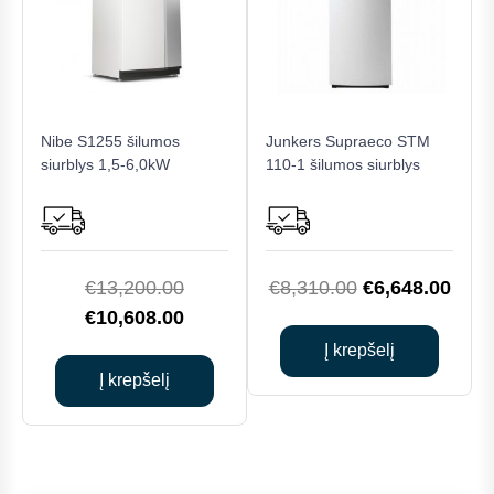
Nibe S1255 šilumos
Junkers Supraeco STM
siurblys 1,5-6,0kW
110-1 šilumos siurblys
Original
Original
Curr
€
13,200.00
€
8,310.00
€
6,648.00
price
Current
price
price
€
10,608.00
was:
price
was:
is:
Į krepšelį
€13,200.00.
is:
€8,310.00.
€6,6
Į krepšelį
€10,608.00.