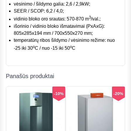
vėsinimo / šildymo galia: 2,6 / 2,9kW;
SEER / SCOP: 6,2 / 4,0;
3
vidinio bloko oro srautas: 570-870 m
/val.;
išorinio / vidinio bloko išmatavimai (PxAxG):
805x285x194 mm / 700x550x270 mm;
temperatūrų ribos šildymo / vėsinimo režime: nuo
o
o
-25 iki 30
C / nuo -15 iki 50
C
Panašūs produktai
-10%
-20%