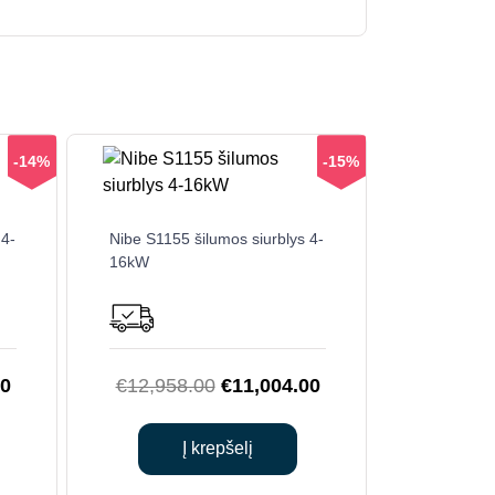
-14%
-15%
 4-
Nibe S1155 šilumos siurblys 4-
16kW
Current
Original
Current
00
€
12,958.00
€
11,004.00
price
price
price
is:
was:
is:
Į krepšelį
0.
€11,880.00.
€12,958.00.
€11,004.00.