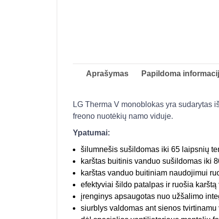
Aprašymas
Papildoma informaci
LG Therma V monoblokas yra sudarytas iš 
freono nuotėkių namo viduje.
Ypatumai:
šilumnešis sušildomas iki 65 laipsnių te
karštas buitinis vanduo sušildomas iki 8
karštas vanduo buitiniam naudojimui ru
efektyviai šildo patalpas ir ruošia karšt
įrenginys apsaugotas nuo užšalimo integ
siurblys valdomas ant sienos tvirtinamu v