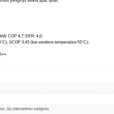
rmos įrenginys veikia ypač tyliai;
0kW, COP 4,7; EER: 4,0;
°C), SCOP 3,45 (kai vandens temperatūra 55°C);
/A++
ymo
,
Su internetiniu valdymu