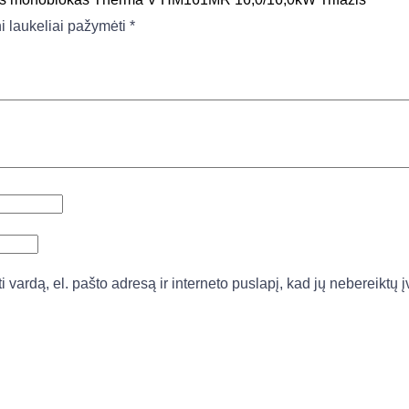
ni laukeliai pažymėti
*
vardą, el. pašto adresą ir interneto puslapį, kad jų nebereiktų įv