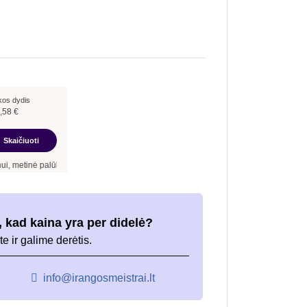
kos dydis
,58
€
Skaičiuoti
alūkanų norma –
7,90
%
, sutarties sudarymo mokestis -
3,00
%, mėnesio sutarties mo
 kad kaina yra per didelė?
te ir galime derėtis.
info@irangosmeistrai.lt