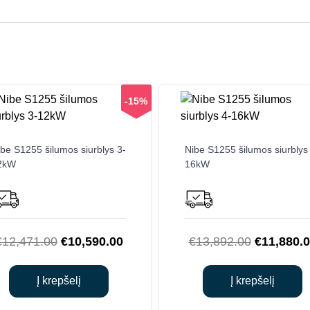
-15%
be S1255 šilumos siurblys 3-
Nibe S1255 šilumos siurblys
2kW
16kW
Original
Current
Original
€
12,471.00
€
10,590.00
€
13,892.00
€
11,880.
price
price
price
was:
is:
was:
Į krepšelį
Į krepšelį
€12,471.00.
€10,590.00.
€13,892.0