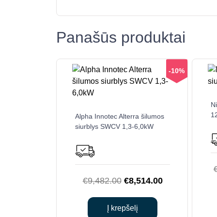
Panašūs produktai
-10%
Ni
1
Alpha Innotec Alterra šilumos
siurblys SWCV 1,3-6,0kW
Original
Current
€
9,482.00
€
8,514.00
price
price
was:
is:
Į krepšelį