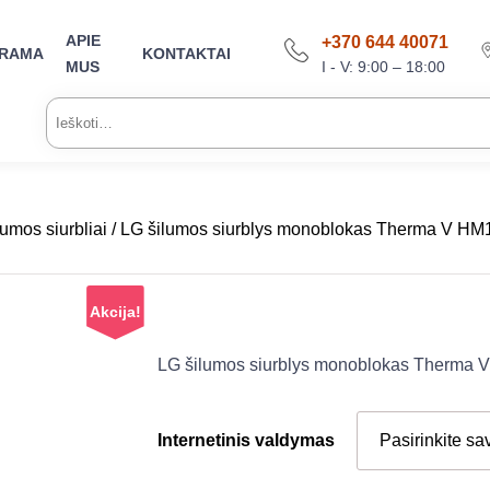
APIE
+370 644 40071
ARAMA
KONTAKTAI
I - V: 9:00 – 18:00
MUS
Ieškoti:
umos siurbliai
/ LG šilumos siurblys monoblokas Therma V HM
Akcija!
LG šilumos siurblys monoblokas Therma 
Internetinis valdymas