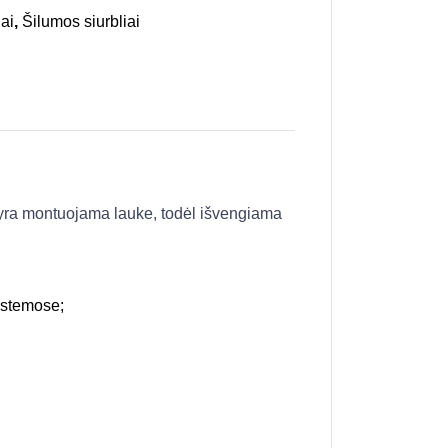
ai
,
Šilumos siurbliai
 yra montuojama lauke, todėl išvengiama
sistemose;