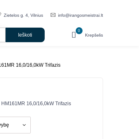
Zietelos g. 4, Vilnius
info@irangosmeistrai.lt
0
Krepšelis
161MR 16,0/16,0kW Trifazis
V HM161MR 16,0/16,0kW Trifazis