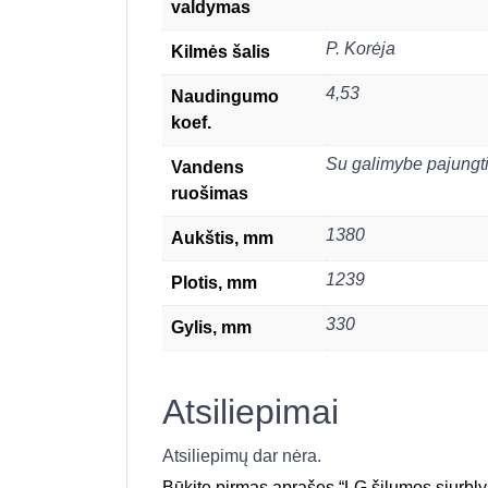
valdymas
P. Korėja
Kilmės šalis
4,53
Naudingumo
koef.
Su galimybe pajungti 
Vandens
ruošimas
1380
Aukštis, mm
1239
Plotis, mm
330
Gylis, mm
Atsiliepimai
Atsiliepimų dar nėra.
Būkite pirmas aprašęs “LG šilumos siurb