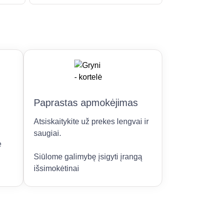
Paprastas apmokėjimas
Atsiskaitykite už prekes lengvai ir
saugiai.
e
Siūlome galimybę įsigyti įrangą
išsimokėtinai