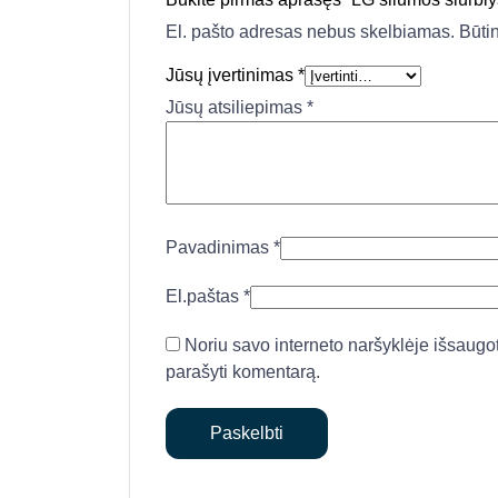
El. pašto adresas nebus skelbiamas.
Būti
Jūsų įvertinimas
*
Jūsų atsiliepimas
*
Pavadinimas
*
El.paštas
*
Noriu savo interneto naršyklėje išsaugoti 
parašyti komentarą.