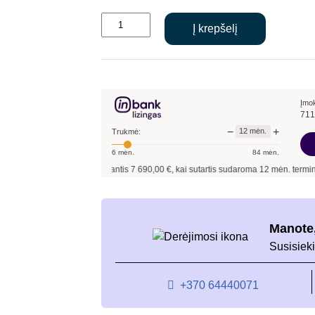
produkto
Į krepšelį
kiekis:
LG
šilumos
siurblys
monoblokas
Įmo
711
Therma
−
+
12
mėn.
Trukmė:
V
6
mėn.
84
mėn.
HM161MR
yzdžiui, skolinantis
7 690,00
€, kai sutartis sudaroma
12
mėn. terminui, metinė p
16,0/16,0kW
Trifazis
Manote,
Susisieki
+370 64440071