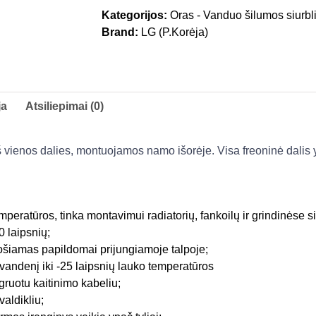
Kategorijos:
Oras - Vanduo šilumos siurbli
Brand:
LG (P.Korėja)
ja
Atsiliepimai (0)
vienos dalies, montuojamos namo išorėje. Visa freoninė dalis
mperatūros, tinka montavimui radiatorių, fankoilų ir grindinėse 
0 laipsnių;
ošiamas papildomai prijungiamoje talpoje;
ą vandenį iki -25 laipsnių lauko temperatūros
ruotu kaitinimo kabeliu;
aldikliu;