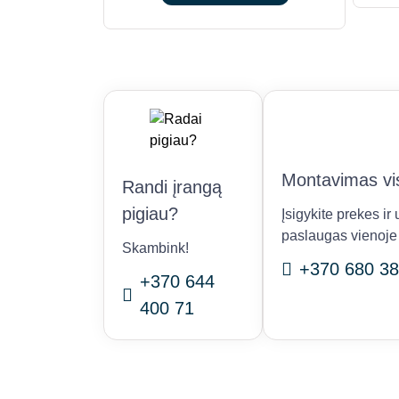
€9,482.00.
€8,514.00.
Montavimas vis
Randi įrangą
pigiau?
Įsigykite prekes i
paslaugas vienoje 
Skambink!
+370 680 38
+370 644
400 71