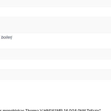
boilerį
lys monoblokas Therma V HM161MR 16,0/16,0kW Trifazis”