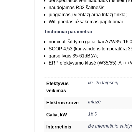
dėl specialios ventiliatoriaus mentelių fo
naudojamas R32 šaltnešis;
jungiamas į vienfazį arba trifazį tinklą;
Wifi priedas užsakomas papildomai.
Techniniai parametrai:
nominali šildymo galia, kai A7W35: 16,
SCOP 4,53 (kai vandens temperatūra 35
garso lygis 35-61dB(A);
ERP efektyvumo klasė (W35/55): A+++
iki -25 laipsnių
Efektyvus
veikimas
trifazė
Elektros srovė
16,0
Galia, kW
Be internetinio vald
Internetinis