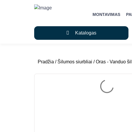
MONTAVIMAS
P
Katalogas
Pradžia
/
Šilumos siurbliai
/
Oras - Vanduo šil