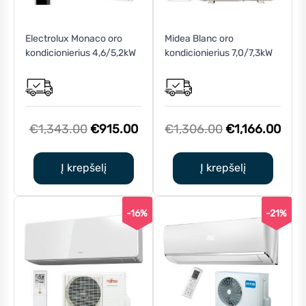
Electrolux Monaco oro
Midea Blanc oro
kondicionierius 4,6/5,2kW
kondicionierius 7,0/7,3kW
Original
Current
Original
Curr
€
1,343.00
€
915.00
€
1,306.00
€
1,166.00
price
price
price
pric
was:
is:
was:
is:
Į krepšelį
Į krepšelį
€1,343.00.
€915.00.
€1,306.00.
€1,1
-16%
-21%