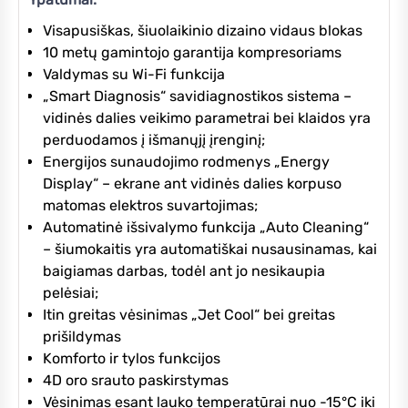
Visapusiškas, šiuolaikinio dizaino vidaus blokas
10 metų gamintojo garantija kompresoriams
Valdymas su Wi-Fi funkcija
„Smart Diagnosis“ savidiagnostikos sistema –
vidinės dalies veikimo parametrai bei klaidos yra
perduodamos į išmanųjį įrenginį;
Energijos sunaudojimo rodmenys „Energy
Display“ – ekrane ant vidinės dalies korpuso
matomas elektros suvartojimas;
Automatinė išsivalymo funkcija „Auto Cleaning“
– šiumokaitis yra automatiškai nusausinamas, kai
baigiamas darbas, todėl ant jo nesikaupia
pelėsiai;
Itin greitas vėsinimas „Jet Cool“ bei greitas
prišildymas
Komforto ir tylos funkcijos
4D oro srauto paskirstymas
Vėsinimas esant lauko temperatūrai nuo -15°C iki