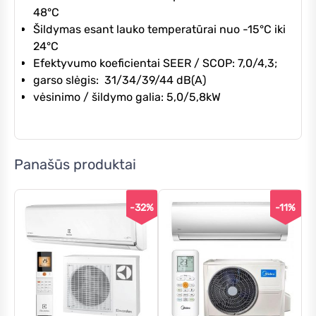
48°C
Šildymas esant lauko temperatūrai nuo -15°C iki
24°C
Efektyvumo koeficientai SEER / SCOP: 7,0/4,3;
garso slėgis: 31/34/39/44 dB(A)
vėsinimo / šildymo galia: 5,0/5,8kW
Panašūs produktai
-32%
-11%