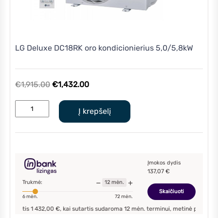
LG Deluxe DC18RK oro kondicionierius 5,0/5,8kW
Original
Current
€
1,915.00
€
1,432.00
price
price
produkto
was:
is:
Į krepšelį
kiekis:
€1,915.00.
€1,432.00.
LG
Deluxe
DC18RK
oro
Įmokos dydis
137,07
€
kondicionierius
−
+
Trukmė:
12
mėn.
5,0/5,8kW
Skaičiuoti
6
mėn.
72
mėn.
tis
1 432,00
€, kai sutartis sudaroma
12
mėn. terminui, metinė palūkanų norma