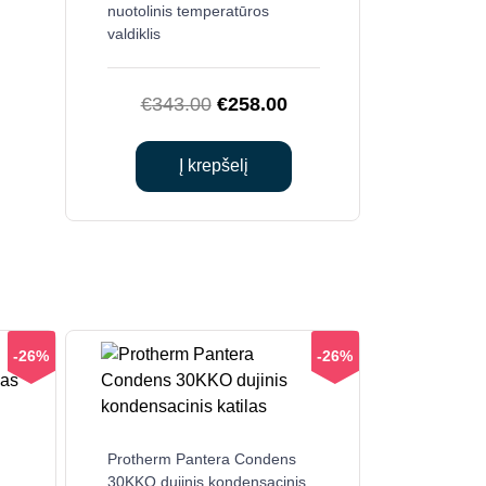
nuotolinis temperatūros
valdiklis
Original
Current
€
343.00
€
258.00
price
price
was:
is:
Į krepšelį
€343.00.
€258.00.
-26%
-26%
Protherm Pantera Condens
30KKO dujinis kondensacinis