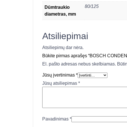
80/125
Dūmtraukio
diametras, mm
Atsiliepimai
Atsiliepimų dar nėra.
Būkite pirmas aprašęs “BOSCH CONDENS 
El. pašto adresas nebus skelbiamas.
Būti
Jūsų įvertinimas
*
Jūsų atsiliepimas
*
Pavadinimas
*