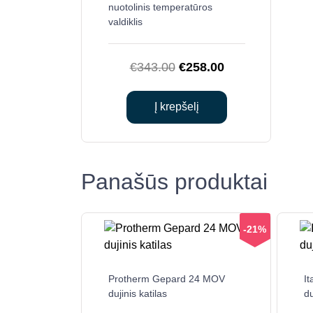
nuotolinis temperatūros
valdiklis
Original
Current
€
343.00
€
258.00
price
price
was:
is:
Į krepšelį
€343.00.
€258.00.
Panašūs produktai
-21%
Protherm Gepard 24 MOV
It
dujinis katilas
du