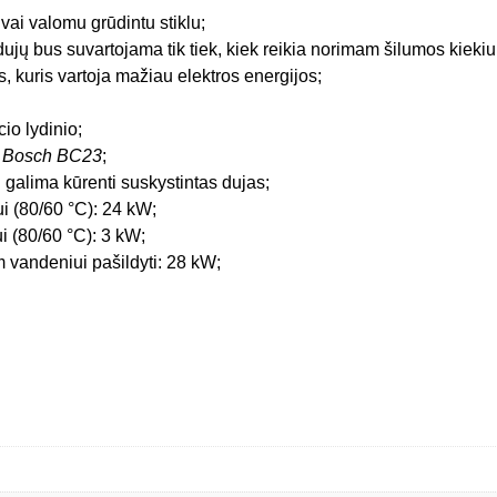
vai valomu grūdintu stiklu;
ujų bus suvartojama tik tiek, kiek reikia norimam šilumos kiekiui
ys, kuris vartoja mažiau elektros energijos;
io lydinio;
u
Bosch BC23
;
galima kūrenti suskystintas dujas;
i (80/60 °C): 24 kW;
i (80/60 °C): 3 kW;
 vandeniui pašildyti: 28 kW;