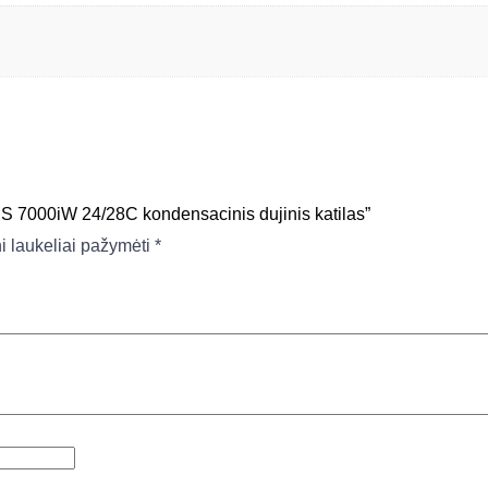
7000iW 24/28C kondensacinis dujinis katilas”
ni laukeliai pažymėti
*