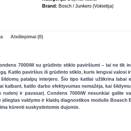
Brand:
Bosch / Junkers (Vokietija)
ja
Atsiliepimai (0)
dens 7000iW su grūdinto stiklo paviršiumi – tai ne tik ino
gą. Katilo paviršius iš grūdinto stiklo, kuris lengvai valosi 
s šildomų patalpų interjero. Šio tipo katilai užtikrina laba
ai kalbant, katilo darbo efektyvumas nemažėja, kai šildymui 
 rudenį ir pavasarį. Condens 7000iW nesunkiai galite va
le įdiegtas valdymo ir klaidų diagnostikos modulis Boasch B
alima kūrenti suskystintomis dujomis.