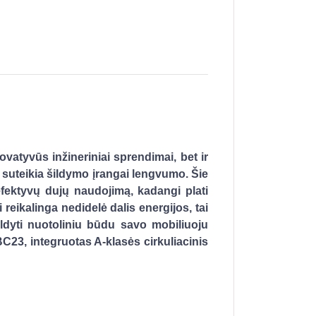
vatyvūs inžineriniai sprendimai, bet ir
ir suteikia šildymo įrangai lengvumo. Šie
i efektyvų dujų naudojimą, kadangi plati
reikalinga nedidelė dalis energijos, tai
ldyti nuotoliniu būdu savo mobiliuoju
C23, integruotas A-klasės cirkuliacinis