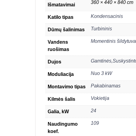
360 × 440 × 840 cm
Išmatavimai
Kondensacinis
Katilo tipas
Turbininis
Dūmų šalinimas
Momentinis šildytuv
Vandens
ruošimas
Gamtinės,Suskystint
Dujos
Nuo 3 kW
Moduliacija
Pakabinamas
Montavimo tipas
Vokietija
Kilmės šalis
24
Galia, kW
109
Naudingumo
koef.