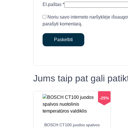
El.paštas
*
Noriu savo interneto naršyklėje išsaugoti 
parašyti komentarą.
Jums taip pat gali pati
-25%
BOSCH CT100 juodos spalvos