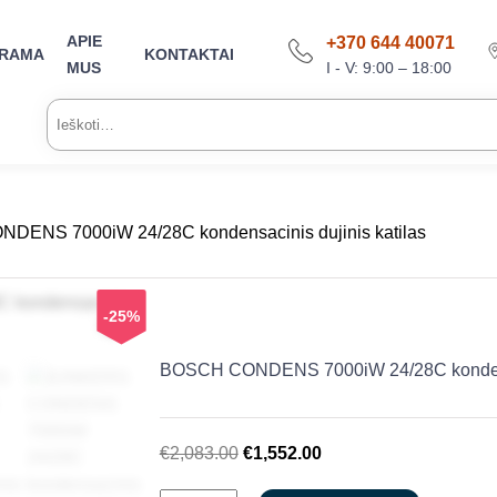
APIE
+370 644 40071
ARAMA
KONTAKTAI
I - V: 9:00 – 18:00
MUS
Ieškoti:
DENS 7000iW 24/28C kondensacinis dujinis katilas
-25%
BOSCH CONDENS 7000iW 24/28C kondensac
Original
Current
€
2,083.00
€
1,552.00
price
price