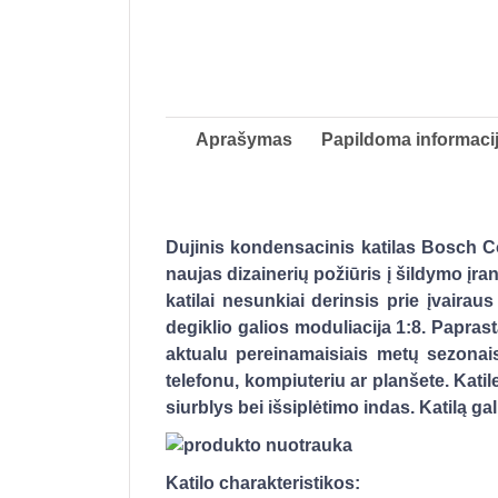
Aprašymas
Papildoma informaci
Dujinis kondensacinis katilas Bosch Con
naujas dizainerių požiūris į šildymo įran
katilai nesunkiai derinsis prie įvairau
degiklio galios moduliacija 1:8. Paprast
aktualu pereinamaisiais metų sezonais
telefonu, kompiuteriu ar planšete. Kati
siurblys bei išsiplėtimo indas. Katilą g
Katilo charakteristikos: