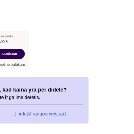
kos dydis
,55
€
Skaičiuoti
anų norma –
12,90
%
, sutarties sudarymo mokestis -
3,00
%, mėnesio sutarties mokes
 kad kaina yra per didelė?
te ir galime derėtis.
info@irangosmeistrai.lt