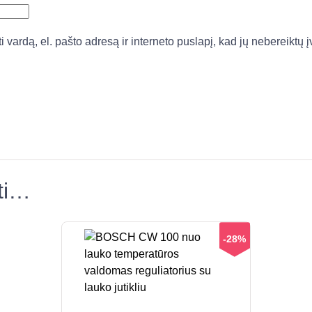
vardą, el. pašto adresą ir interneto puslapį, kad jų nebereiktų įv
kti…
-28%