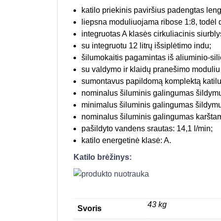
katilo priekinis paviršius padengtas leng
liepsna moduliuojama ribose 1:8, todėl d
integruotas A klasės cirkuliacinis siurbl
su integruotu 12 litrų išsiplėtimo indu;
šilumokaitis pagamintas iš aliuminio-silic
su valdymo ir klaidų pranešimo moduli
sumontavus papildomą komplektą katilu 
nominalus šiluminis galingumas šildymu
minimalus šiluminis galingumas šildymu
nominalus šiluminis galingumas karštam
pašildyto vandens srautas: 14,1 l/min;
katilo energetinė klasė: A.
Katilo brėžinys:
43 kg
Svoris