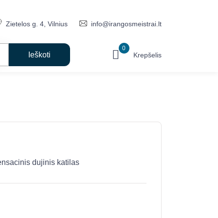
Zietelos g. 4, Vilnius
info@irangosmeistrai.lt
0
Krepšelis
inis dujinis katilas