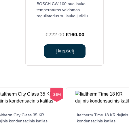
BOSCH CW 100 nuo lauko
temperatūros valdomas
reguliatorius su lauko jutikliu
Original
Current
€
222.00
€
160.00
price
price
was:
is:
Į krepšelį
€222.00.
€160.00.
-26%
altherm City Class 35 KR
Italtherm Time 18 KR dujinis
jinis kondensacinis katilas
kondensacinis katilas