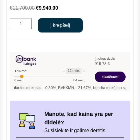
Original
Current
€
11,700.00
€
9,940.00
price
price
produkto
was:
is:
Į krepšelį
kiekis:
€11,700.00.
€9,940.00.
Hitachi
Yutaki
SCombi
šilumos
Įmokos dydis
919,78
€
siurblys
−
+
12
mėn.
Trukmė:
16,0kW
Skaičiuoti
6
mėn.
84
mėn.
su
arties mokestis –
0,30
%, BVKKMN –
21,67
%, bendra mokėtina suma –
11 037,36
€
220l
talpa,
400
V
Manote, kad kaina yra per
didelė?
Susisiekite ir galime derėtis.