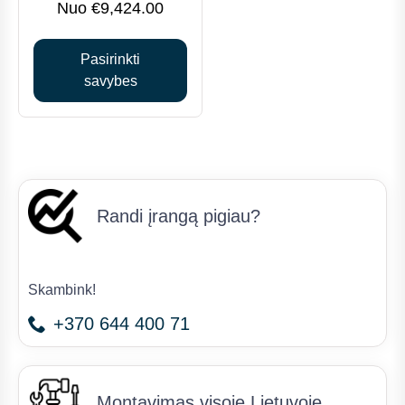
may
€
9,424.00
be
chosen
Pasirinkti
on
savybes
the
product
page
Randi įrangą pigiau?
Skambink!
+370 644 400 71
Montavimas visoje Lietuvoje