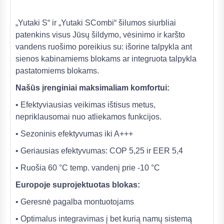
„Yutaki S“ ir „Yutaki SCombi“ šilumos siurbliai
patenkins visus Jūsų šildymo, vėsinimo ir karšto
vandens ruošimo poreikius su: išorine talpykla ant
sienos kabinamiems blokams ar integruota talpykla
pastatomiems blokams.
Našūs įrenginiai maksimaliam komfortui:
• Efektyviausias veikimas ištisus metus,
nepriklausomai nuo atliekamos funkcijos.
• Sezoninis efektyvumas iki A+++
• Geriausias efektyvumas: COP 5,25 ir EER 5,4
• Ruošia 60 °C temp. vandenį prie -10 °C
Europoje suprojektuotas blokas:
• Geresnė pagalba montuotojams
• Optimalus integravimas į bet kurią namų sistemą