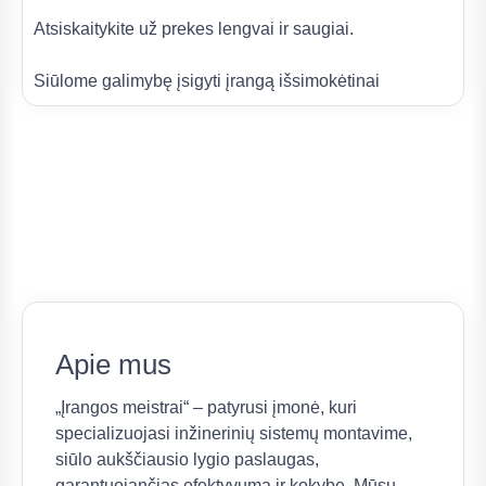
Atsiskaitykite už prekes lengvai ir saugiai.
Siūlome galimybę įsigyti įrangą išsimokėtinai
Apie mus
„Įrangos meistrai“ – patyrusi įmonė, kuri
specializuojasi inžinerinių sistemų montavime,
siūlo aukščiausio lygio paslaugas,
garantuojančias efektyvumą ir kokybę. Mūsų