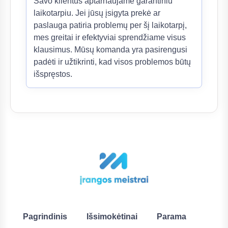
Savo klientus aptarnaujame garantiniu
laikotarpiu. Jei jūsų įsigyta prekė ar
paslauga patiria problemų per šį laikotarpį,
mes greitai ir efektyviai sprendžiame visus
klausimus. Mūsų komanda yra pasirengusi
padėti ir užtikrinti, kad visos problemos būtų
išspręstos.
Pagrindinis
Išsimokėtinai
Parama