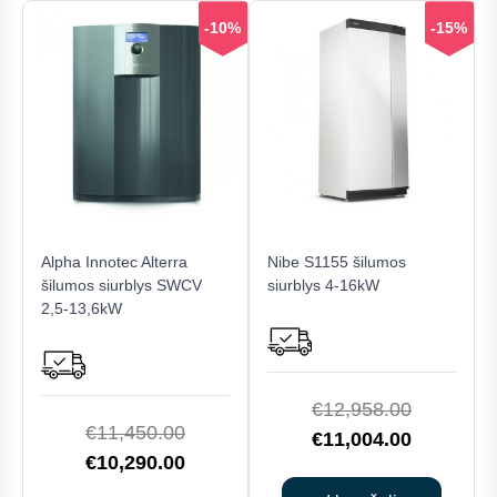
-10%
-15%
Alpha Innotec Alterra
Nibe S1155 šilumos
šilumos siurblys SWCV
siurblys 4-16kW
2,5-13,6kW
Original
€
12,958.00
Original
€
11,450.00
price
Current
€
11,004.00
price
Current
€
10,290.00
was:
price
was:
price