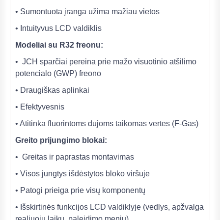
• Sumontuota įranga užima mažiau vietos
• Intuityvus LCD valdiklis
Modeliai su R32 freonu:
• JCH sparčiai pereina prie mažo visuotinio atšilimo
potencialo (GWP) freono
• Draugiškas aplinkai
• Efektyvesnis
• Atitinka fluorintoms dujoms taikomas vertes (F-Gas)
Greito prijungimo blokai:
• Greitas ir paprastas montavimas
• Visos jungtys išdėstytos bloko viršuje
• Patogi prieiga prie visų komponentų
• Išskirtinės funkcijos LCD valdiklyje (vedlys, apžvalga
realiuoju laiku, paleidimo meniu)