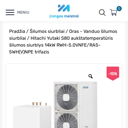
0
MENIU
Pradžia
/
Šilumos siurbliai
/
Oras - Vanduo šilumos
siurbliai
/ Hitachi Yutaki S80 aukštatemperatūris
šilumos siurblys 14kW RWH-5.0VNFE/RAS-
5WH(V)NPE trifazis
-15%