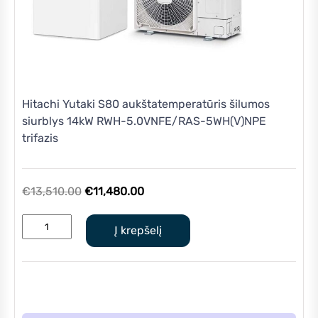
Hitachi Yutaki S80 aukštatemperatūris šilumos
siurblys 14kW RWH-5.0VNFE/RAS-5WH(V)NPE
trifazis
Original
Current
€
13,510.00
€
11,480.00
price
price
produkto
was:
is:
Į krepšelį
kiekis:
€13,510.00.
€11,480.00.
Hitachi
Yutaki
S80
aukštatemperatūris