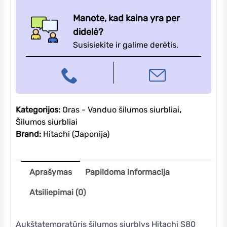
šilumos
siurblys
Manote, kad kaina yra per
14kW
didelė?
RWH-
Susisiekite ir galime derėtis.
5.0VNFE/RAS-
5WH(V)NPE
trifazis
Kategorijos:
Oras - Vanduo šilumos siurbliai
,
Šilumos siurbliai
Brand:
Hitachi (Japonija)
Aprašymas
Papildoma informacija
Atsiliepimai (0)
Aukštatempratūris šilumos siurblys Hitachi S80