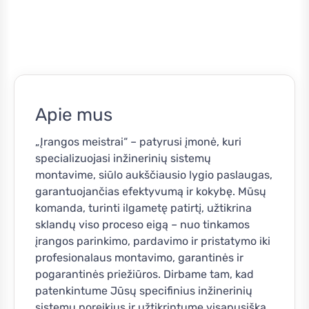
Apie mus
„Įrangos meistrai“ – patyrusi įmonė, kuri
specializuojasi inžinerinių sistemų
montavime, siūlo aukščiausio lygio paslaugas,
garantuojančias efektyvumą ir kokybę. Mūsų
komanda, turinti ilgametę patirtį, užtikrina
sklandų viso proceso eigą – nuo tinkamos
įrangos parinkimo, pardavimo ir pristatymo iki
profesionalaus montavimo, garantinės ir
pogarantinės priežiūros. Dirbame tam, kad
patenkintume Jūsų specifinius inžinerinių
sistemų poreikius ir užtikrintume visapusišką