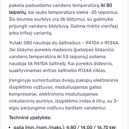
pakelia paduodamo vandens temperatūrą
iki 80
laipsnių
, kai lauko temperatūra siekia -25 laipsnius.
Šis šilumos siurblys yra tik šildymui, su galimybe
prijungti vandens šildytuvą. Galima rinktis vienfazį
arba trifazį variantą.
Yutaki S80 naudoja du šaltnešius – R410A ir R134A.
Jei šildymo poreikis mažesnis (patalpas šildančio
vandens temperatūra iki 53 laipsnių) sistema
naudoja tik R410A šaltnešį. Kai poreikis didesnis,
suaktyvinamas antras šaltnešio R134A ciklas.
Įrenginyje sumontuotas dviejų pakopų elektroninis
išsiplėtimo vožtuvas, moduliuojamos galios
kompresoriai, elektroninis moduliuojamas
cirkuliacinis siurblys, išsiplėtimo indas 6 litrų, su 3-
eigiu perjungimo vožtuvu karštam vandeniui.
Techninė ypatybės:
galia (min./nom./maks.): 4,80 / 14,00 / 16,70 kW;