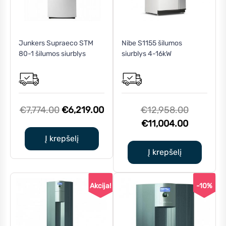
Junkers Supraeco STM
Nibe S1155 šilumos
80-1 šilumos siurblys
siurblys 4-16kW
Original
Current
Original
€
7,774.00
€
6,219.00
€
12,958.00
price
price
Current
price
€
11,004.00
was:
is:
price
was:
Į krepšelį
€7,774.00.
€6,219.00.
is:
€12,958.
Į krepšelį
€11,004.
Akcija!
-10%