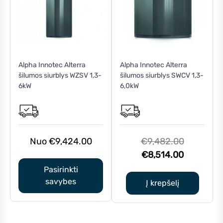
This
Alpha Innotec Alterra
Alpha Innotec Alterra
product
šilumos siurblys WZSV 1,3-
šilumos siurblys SWCV 1,3-
has
6kW
6,0kW
multiple
variants.
The
options
may
Original
€
9,424.00
€
9,482.00
be
Current
price
€
8,514.00
chosen
price
was:
Pasirinkti
on
is:
€9,482.0
savybes
Į krepšelį
the
€8,514.0
product
page