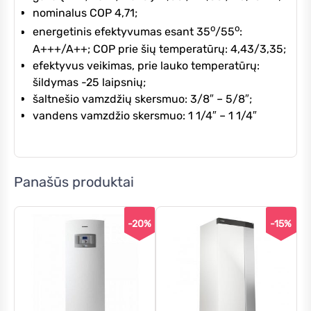
nominalus COP 4,71;
o
o
energetinis efektyvumas esant 35
/55
:
A+++/A++; COP prie šių temperatūrų: 4,43/3,35;
efektyvus veikimas, prie lauko temperatūrų:
šildymas -25 laipsnių;
šaltnešio vamzdžių skersmuo: 3/8″ – 5/8″;
vandens vamzdžio skersmuo: 1 1/4″ – 1 1/4″
Panašūs produktai
-20%
-15%