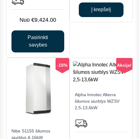
price
was:
The
is:
€10,459.0
Į krepšelį
options
€9,390.00
may
€
9,424.00
be
chosen
Pasirinkti
on
savybes
the
product
page
-15%
Akcija!
This
Alpha Innotec Alterra
product
šilumos siurblys WZSV
has
2,5-13,6kW
multiple
variants.
The
Nibe S1155 šilumos
options
siurblys 4-16kW