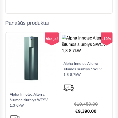
Panašūs produktai
Akcija!
-10%
Alpha Innotec Alterra
šilumos siurblys SWCV
1,8-8,7kW
This
Alpha Innotec Alterra
product
šilumos siurblys WZSV
has
Original
€
10,459.00
1,3-6kW
multiple
Current
price
€
9,390.00
variants.