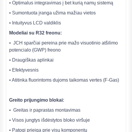
• Optimalus integravimas į bet kurią namų sistemą
• Sumontuota įranga užima mažiau vietos
• Intuityvus LCD valdiklis
Modeliai su R32 freonu:
• JCH sparčiai pereina prie mažo visuotinio atšilimo
potencialo (GWP) freono
• Draugiškas aplinkai
• Efektyvesnis
• Atitinka fluorintoms dujoms taikomas vertes (F-Gas)
Greito prijungimo blokai:
• Greitas ir paprastas montavimas
• Visos jungtys išdėstytos bloko viršuje
• Patogi prieiga prie visų komponentų