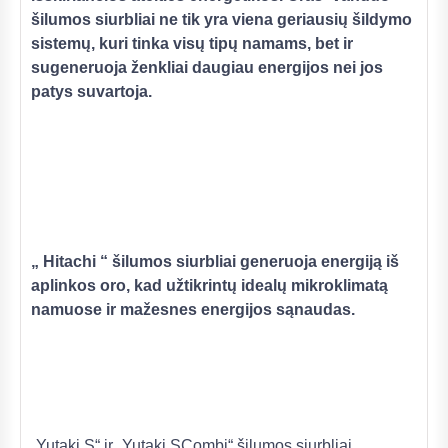
šilumos siurbliai ne tik yra viena geriausių šildymo
sistemų, kuri tinka visų tipų namams, bet ir
sugeneruoja ženkliai daugiau energijos nei jos
patys suvartoja.
„ Hitachi “ šilumos siurbliai generuoja energiją iš
aplinkos oro, kad užtikrintų idealų mikroklimatą
namuose ir mažesnes energijos sąnaudas.
„Yutaki S“ ir „Yutaki SCombi“ šilumos siurbliai