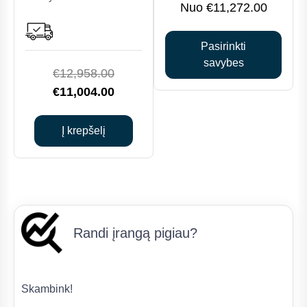
may
€
11,272.00
be
chosen
Pasirinkti
on
savybes
the
Original
€
12,958.00
product
price
Current
€
11,004.00
page
was:
price
€12,958.00.
is:
Į krepšelį
€11,004.00.
Randi įrangą pigiau?
Skambink!