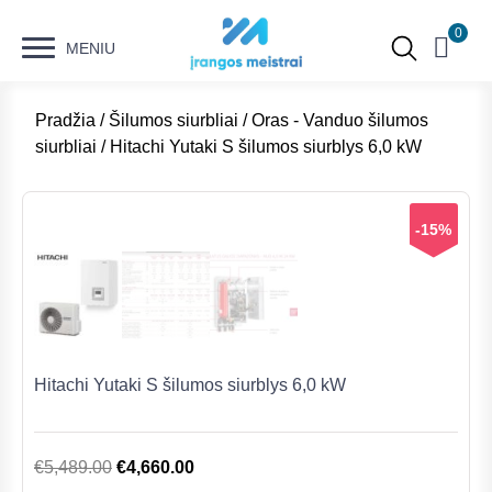
0
MENIU
Pradžia
/
Šilumos siurbliai
/
Oras - Vanduo šilumos
siurbliai
/ Hitachi Yutaki S šilumos siurblys 6,0 kW
-15%
Hitachi Yutaki S šilumos siurblys 6,0 kW
Original
Current
€
5,489.00
€
4,660.00