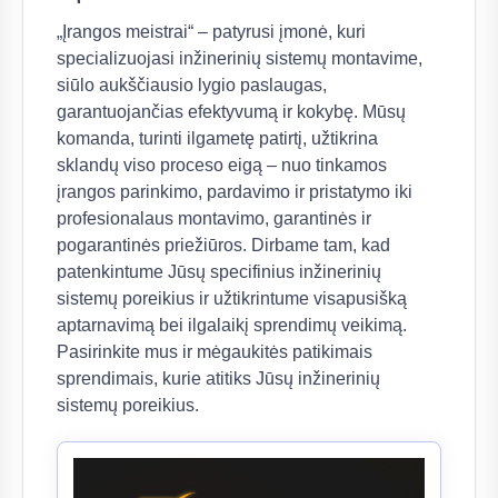
„Įrangos meistrai“ – patyrusi įmonė, kuri
specializuojasi inžinerinių sistemų montavime,
siūlo aukščiausio lygio paslaugas,
garantuojančias efektyvumą ir kokybę. Mūsų
komanda, turinti ilgametę patirtį, užtikrina
sklandų viso proceso eigą – nuo tinkamos
įrangos parinkimo, pardavimo ir pristatymo iki
profesionalaus montavimo, garantinės ir
pogarantinės priežiūros. Dirbame tam, kad
patenkintume Jūsų specifinius inžinerinių
sistemų poreikius ir užtikrintume visapusišką
aptarnavimą bei ilgalaikį sprendimų veikimą.
Pasirinkite mus ir mėgaukitės patikimais
sprendimais, kurie atitiks Jūsų inžinerinių
sistemų poreikius.