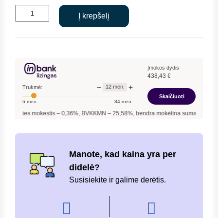
price
price
produkto
was:
is:
Į krepšelį
kiekis:
€5,489.00.
€4,660.00.
Hitachi
Yutaki
S
šilumos
Įmokos dydis
438,43
€
siurblys
−
+
12
mėn.
Trukmė:
6,0
Skaičiuoti
6
mėn.
84
mėn.
kW
ies mokestis –
0,36
%, BVKKMN –
25,58
%, bendra mokėtina suma –
5 261,16
€, mė
Manote, kad kaina yra per
didelė?
Susisiekite ir galime derėtis.