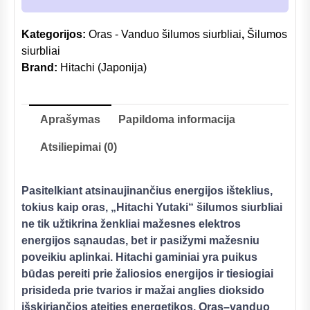
Kategorijos:
Oras - Vanduo šilumos siurbliai
,
Šilumos
siurbliai
Brand:
Hitachi (Japonija)
Aprašymas
Papildoma informacija
Atsiliepimai (0)
Pasitelkiant atsinaujinančius energijos išteklius,
tokius kaip oras, „Hitachi Yutaki“ šilumos siurbliai
ne tik užtikrina ženkliai mažesnes elektros
energijos sąnaudas, bet ir pasižymi mažesniu
poveikiu aplinkai. Hitachi gaminiai yra puikus
būdas pereiti prie žaliosios energijos ir tiesiogiai
prisideda prie tvarios ir mažai anglies dioksido
išskiriančios ateities energetikos. Oras–vanduo