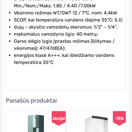
Min./Nom./Maks: 1.85 / 4.40 /7.00kW
Vėsinimo režimas WT/OWT 12 / 7°C, nom: 4,4kW
SCOP, kai temperatūra vandens išėjime 35°C: 5,0;
dujų – skysčio vamzdelių skersmuo: 1/2″ – 1/4″;
maksimalus vamzdyno ilgis: 40 metrų;
Garso slėgio lygis Įprastas režimas (šildymas /
vėsinimas): 47/47dB(A);
energijos klasė A+++, kai išleidžiamo vandens
temperatūra 35°C
Panašūs produktai
Akcija!
-15%