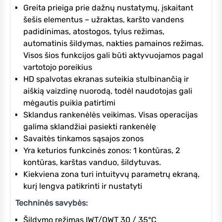
Greita prieiga prie dažnų nustatymų, įskaitant
šešis elementus – užraktas, karšto vandens
padidinimas, atostogos, tylus režimas,
automatinis šildymas, nakties pamainos režimas.
Visos šios funkcijos gali būti aktyvuojamos pagal
vartotojo poreikius
HD spalvotas ekranas suteikia stulbinančią ir
aiškią vaizdinę nuorodą, todėl naudotojas gali
mėgautis puikia patirtimi
Sklandus rankenėlės veikimas. Visas operacijas
galima sklandžiai pasiekti rankenėlę
Savaitės tinkamos sąsajos zonos
Yra keturios funkcinės zonos: 1 kontūras, 2
kontūras, karštas vanduo, šildytuvas.
Kiekviena zona turi intuityvų parametrų ekraną,
kurį lengva patikrinti ir nustatyti
Techninės savybės:
Šildymo režimas IWT/OWT 30 / 35°C