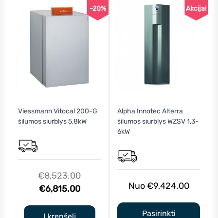
page
-20%
Akcija!
This
Viessmann Vitocal 200-G
Alpha Innotec Alterra
product
šilumos siurblys 5,8kW
šilumos siurblys WZSV 1,3-
has
6kW
multiple
variants.
The
options
Original
€
8,523.00
may
€
9,424.00
Current
price
€
6,815.00
be
price
was:
chosen
Pasirinkti
is:
€8,523.00.
Į krepšelį