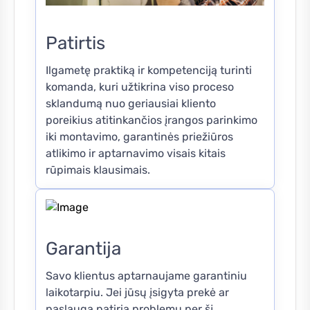
Patirtis
Ilgametę praktiką ir kompetenciją turinti
komanda, kuri užtikrina viso proceso
sklandumą nuo geriausiai kliento
poreikius atitinkančios įrangos parinkimo
iki montavimo, garantinės priežiūros
atlikimo ir aptarnavimo visais kitais
rūpimais klausimais.
Garantija
Savo klientus aptarnaujame garantiniu
laikotarpiu. Jei jūsų įsigyta prekė ar
paslauga patiria problemų per šį