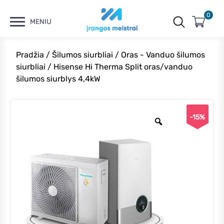
0
MENIU
Pradžia
/
Šilumos siurbliai
/
Oras - Vanduo šilumos
siurbliai
/ Hisense Hi Therma Split oras/vanduo
šilumos siurblys 4,4kW
-15%