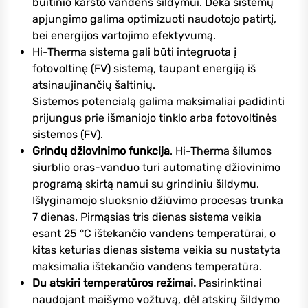
buitinio karšto vandens šildymui. Dėka sistemų
apjungimo galima optimizuoti naudotojo patirtį,
bei energijos vartojimo efektyvumą.
Hi-Therma sistema gali būti integruota į
fotovoltinę (FV) sistemą, taupant energiją iš
atsinaujinančių šaltinių.
Sistemos potencialą galima maksimaliai padidinti
prijungus prie išmaniojo tinklo arba fotovoltinės
sistemos (FV).
Grindų džiovinimo funkcija
. Hi-Therma šilumos
siurblio oras-vanduo turi automatinę džiovinimo
programą skirtą namui su grindiniu šildymu.
Išlyginamojo sluoksnio džiūvimo procesas trunka
7 dienas. Pirmąsias tris dienas sistema veikia
esant 25 °C ištekančio vandens temperatūrai, o
kitas keturias dienas sistema veikia su nustatyta
maksimalia ištekančio vandens temperatūra.
Du atskiri temperatūros režimai.
Pasirinktinai
naudojant maišymo vožtuvą, dėl atskirų šildymo