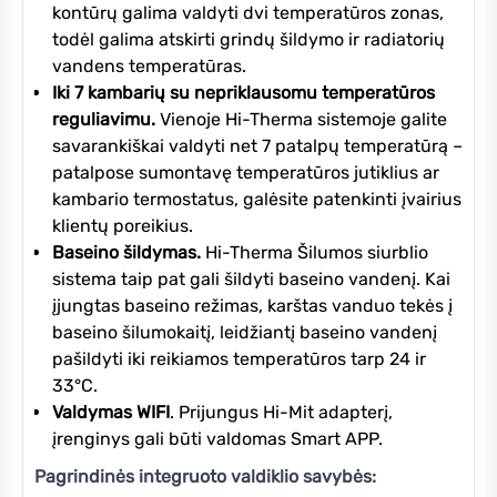
kontūrų galima valdyti dvi temperatūros zonas,
todėl galima atskirti grindų šildymo ir radiatorių
vandens temperatūras.
Iki 7 kambarių su nepriklausomu temperatūros
reguliavimu.
Vienoje Hi-Therma sistemoje galite
savarankiškai valdyti net 7 patalpų temperatūrą –
patalpose sumontavę temperatūros jutiklius ar
kambario termostatus, galėsite patenkinti įvairius
klientų poreikius.
Baseino šildymas.
Hi-Therma Šilumos siurblio
sistema taip pat gali šildyti baseino vandenį. Kai
įjungtas baseino režimas, karštas vanduo tekės į
baseino šilumokaitį, leidžiantį baseino vandenį
pašildyti iki reikiamos temperatūros tarp 24 ir
33°C.
Valdymas WIFI
. Prijungus Hi-Mit adapterį,
įrenginys gali būti valdomas Smart APP.
Pagrindinės integruoto valdiklio savybės: