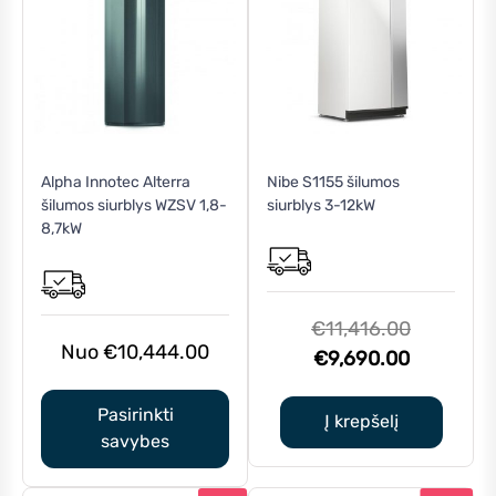
This
Alpha Innotec Alterra
Nibe S1155 šilumos
product
šilumos siurblys WZSV 1,8-
siurblys 3-12kW
has
8,7kW
multiple
variants.
The
options
Original
€
11,416.00
may
€
10,444.00
Current
price
€
9,690.00
be
price
was:
chosen
Pasirinkti
is:
€11,416.0
Į krepšelį
on
savybes
€9,690.0
the
product