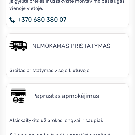
Įsigykite prekes ir užsakykite montavimo paslaugas
vienoje vietoje.
+370 680 380 07
NEMOKAMAS PRISTATYMAS
Greitas pristatymas visoje Lietuvoje!
Paprastas apmokėjimas
Atsiskaitykite už prekes lengvai ir saugiai.
Siūlome galimybę įsigyti įrangą išsimokėtinai