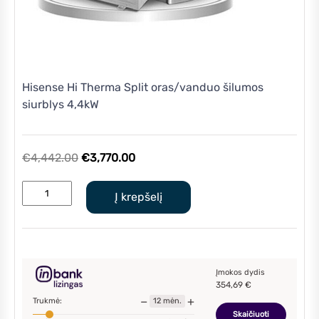
Hisense Hi Therma Split oras/vanduo šilumos
siurblys 4,4kW
Original
Current
€
4,442.00
€
3,770.00
price
price
produkto
was:
is:
Į krepšelį
kiekis:
€4,442.00.
€3,770.00.
Hisense
Hi
Therma
Split
Įmokos dydis
354,69
€
oras/vanduo
−
+
Trukmė:
12
mėn.
šilumos
Skaičiuoti