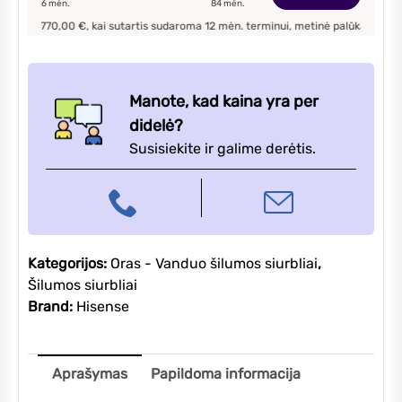
6
mėn.
84
mėn.
siurblys
70,00
€, kai sutartis sudaroma
12
mėn. terminui, metinė palūkanų norma –
9,90
4,4kW
Manote, kad kaina yra per
didelė?
Susisiekite ir galime derėtis.
Kategorijos:
Oras - Vanduo šilumos siurbliai
,
Šilumos siurbliai
Brand:
Hisense
Aprašymas
Papildoma informacija