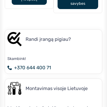
on
savybes
€6,815.00.
the
product
page
Randi įrangą pigiau?
Skambink!
+370 644 400 71
Montavimas visoje Lietuvoje