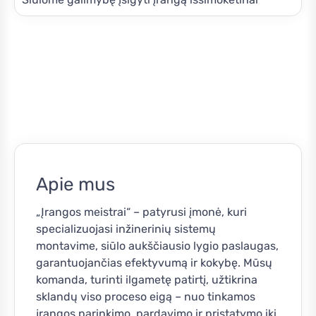
Apie mus
„Įrangos meistrai“ – patyrusi įmonė, kuri
specializuojasi inžinerinių sistemų
montavime, siūlo aukščiausio lygio paslaugas,
garantuojančias efektyvumą ir kokybę. Mūsų
komanda, turinti ilgametę patirtį, užtikrina
sklandų viso proceso eigą – nuo tinkamos
įrangos parinkimo, pardavimo ir pristatymo iki