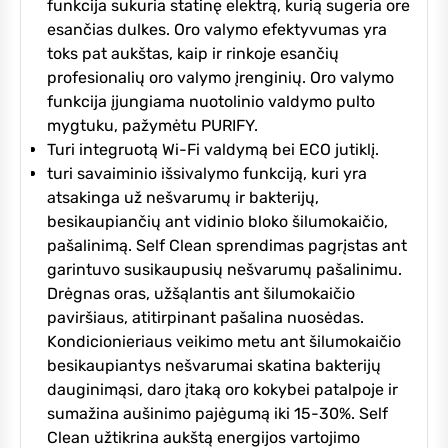
funkcija sukuria statinę elektrą, kurią sugeria ore
esančias dulkes. Oro valymo efektyvumas yra
toks pat aukštas, kaip ir rinkoje esančių
profesionalių oro valymo įrenginių. Oro valymo
funkcija įjungiama nuotolinio valdymo pulto
mygtuku, pažymėtu PURIFY.
Turi integruotą Wi-Fi valdymą bei ECO jutiklį.
turi savaiminio išsivalymo funkciją, kuri yra
atsakinga už nešvarumų ir bakterijų,
besikaupiančių ant vidinio bloko šilumokaičio,
pašalinimą. Self Clean sprendimas pagrįstas ant
garintuvo susikaupusių nešvarumų pašalinimu.
Drėgnas oras, užšąlantis ant šilumokaičio
paviršiaus, atitirpinant pašalina nuosėdas.
Kondicionieriaus veikimo metu ant šilumokaičio
besikaupiantys nešvarumai skatina bakterijų
dauginimąsi, daro įtaką oro kokybei patalpoje ir
sumažina aušinimo pajėgumą iki 15-30%. Self
Clean užtikrina aukštą energijos vartojimo