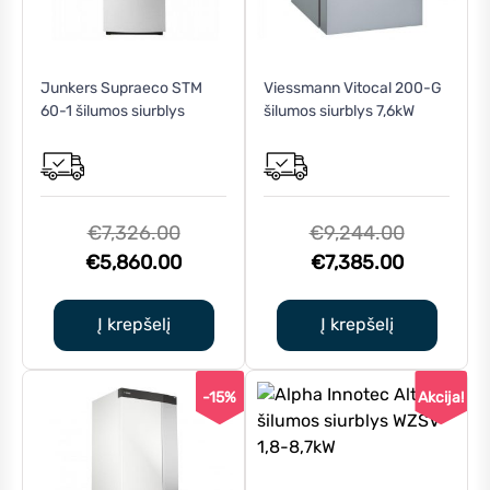
Junkers Supraeco STM
Viessmann Vitocal 200-G
60-1 šilumos siurblys
šilumos siurblys 7,6kW
Original
Original
€
7,326.00
€
9,244.00
price
Current
Current
price
€
5,860.00
€
7,385.00
was:
price
price
was:
€7,326.00.
is:
is:
€9,244.0
Į krepšelį
Į krepšelį
€5,860.00.
€7,385.0
-15%
Akcija!
This