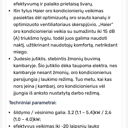
efektyvumą ir palaiko prietaisą švarų.
Itin tylus Haier oro kondicionierių veikimas
pasiektas dėl optimizuotų oro srauto kanalų ir
optimizuoto ventiliatoriaus skerspjūvio. „Haier“
oro kondicionieriai veikia su sumažintu iki 15 dB
(A) triukšmo lygiu, todėl juos galima naudoti
naktį, užtikrinant naudotojų komfortą, netrikdant
miego.
Judesio jutiklis, stebintis žmonių buvimą
kambaryje. Šio jutiklio dėka taupoma elektra, nes
kambaryje nesant žmonių, oro kondicionierius
persijungia į laukimo režimą. Tuo metu, kai kas
nors įeina į kambarį, oro kondicionierius vėl
įjungia iš anksto nustatytą darbo režimą.
Techniniai parametrai:
šildymo / vėsinimo galia: 3,2 (1,1 – 5,4)kW / 2,6
(1,0 – 4,0)kW;
efektyvus veikimas iki -20 laipsnių lauko