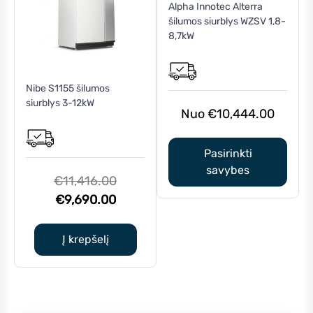
Alpha Innotec Alterra
product
šilumos siurblys WZSV 1,8-
has
8,7kW
multiple
variants.
The
Nibe S1155 šilumos
options
siurblys 3-12kW
may
€
10,444.00
be
chosen
Pasirinkti
on
savybes
the
Original
€
11,416.00
product
Current
price
€
9,690.00
page
price
was:
is:
€11,416.00.
Į krepšelį
€9,690.00.