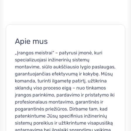
Apie mus
„Įrangos meistrai“ – patyrusi įmonė, kuri
specializuojasi inžinerinių sistemų
montavime, siūlo aukščiausio lygio paslaugas,
garantuojančias efektyvumą ir kokybę. Mūsų
komanda, turinti ilgametę patirtį, užtikrina
sklandų viso proceso eigą – nuo tinkamos
įrangos parinkimo, pardavimo ir pristatymo iki
profesionalaus montavimo, garantinės ir
pogarantinės priežiūros. Dirbame tam, kad
patenkintume Jūsų specifinius inžinerinių
sistemų poreikius ir užtikrintume visapusišką
aptarnavimą bei ilgalaikį sprendimų veikimą.