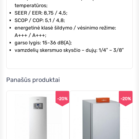
temperatūros;
SEER / EER: 8,75 / 4,5;
SCOP / COP: 5,1 / 4,8;
energetinė klasė šildymo / vėsinimo režime:
A+++ / A+++;
garso lygis: 15-36 dB(A);
vamzdelių skersmuo skysčio – dujų: 1/4″ – 3/8″
Panašūs produktai
-20%
-20%