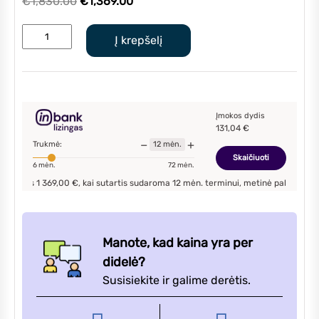
Original
Current
€
1,830.00
€
1,369.00
price
price
produkto
was:
is:
Į krepšelį
kiekis:
€1,830.00.
€1,369.00.
Haier
Jade
Supermatch
šilumos
Įmokos dydis
131,04
€
siurblys
−
+
Trukmė:
12
mėn.
2,6/3,2kW
Skaičiuoti
6
mėn.
72
mėn.
s
1 369,00
€, kai sutartis sudaroma
12
mėn. terminui, metinė palūkanų norma –
1
Manote, kad kaina yra per
didelė?
Susisiekite ir galime derėtis.